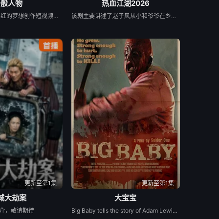
一般人物
热血江湖2026
袁小道怀揣成为网红的梦想创作短视频，并与周小乙等人组建了“红透半边天”团队。然而团队在发展过程中遭遇了诸多矛盾与分歧，幸得神秘大叔助力。团队成功实现转型。随后成员单飞、网红“塌房”，大叔病倒，他们毅然放弃事业。大叔临终时为其引荐影视资源。
该剧主要讲述了赵子风从小和爷爷在乡下习武，长大后从乡野来到大城市寻找自己的一处立足之地。在这样一个充满快节奏、充满利益的城市，子风十分迷茫，机缘巧合下这时候碰到了武馆继承人夏新颖，武官总被阿龙来捣乱，新颖被绑架后，子风一路追击营救。
更新至第1集
更新至第1集
城大劫案
大宝宝
介，敬请期待
Big Baby tells the story of Adam Lewis, a successful horror screenwriter struggling for inspiration for his latest script. After a graphic and realistic nightmare of a hulking man dressed in a baby mask and onesie who axe murders his girlfriend Kate in the middle of the night, Adam gets the inspiration he needs for his new screenplay. Excited about the direction his story is taking, he starts losing himself in his script. Things are better than ever for Adam and Kate until “Big Baby” starts appearing in real life and tormenting and killing victims fueled by his own revenge. Characters from Adam’s script begin to pay him visits pleading for their lives, and he quickly realizes he holds their fate in his hands. Power and fear completely consume Adam until his girlfriend Kate is terrified of the man she once loved.