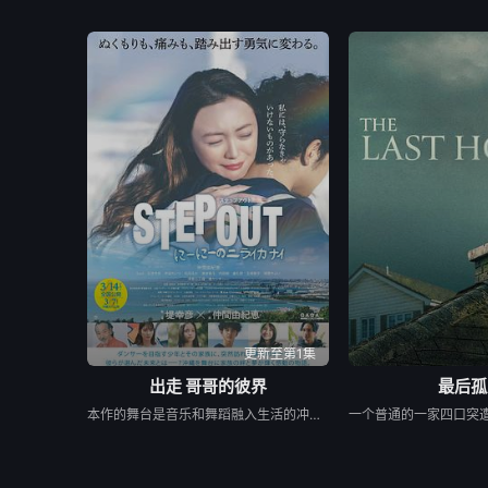
更新至第1集
出走 哥哥的彼界
最后孤
本作的舞台是音乐和舞蹈融入生活的冲绳。与母亲朱音、妹妹舞一起生活的照屋踊，憧憬舞蹈学校的丽莎，开始了舞蹈生涯。朱音为了支撑家数在酒吧工作，不擅长与人打交道的舞总是在学校前专心地注视着哥哥的身影。不久，踊与丽莎组成一对，绽放了她的才能。