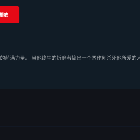
播放
的萨满力量。 当他终生的折磨者搞出一个恶作剧杀死他所爱的