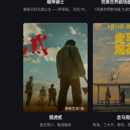
缎带骑士
完美世界剧场版
被毁灭的王国公主——萨菲娅。 灾厄“内尔伽勒”夺走了她故乡希尔弗兰的一切，她在绝望的尽头，抵达了戈尔德兰。 她怀抱着过往，在人们的温柔相待中，开始觅得一丝微小的希望。 然而，仿佛是为了嘲弄这份平静的日常，灾厄“内尔伽勒”再度降临。 曾将故乡化为灰烬的绝望，如今又要夺走这片土地的光芒。 ——已经，不会再失去任何东西。也不会让任何人失去。 少女拂去悲伤的泪水，执剑而起。 这是一个系上缎带、决心反抗命运的，属于一位英雄的故事。
更新至第1集
猎虎贰
走马观
暂无简介，敬请期待