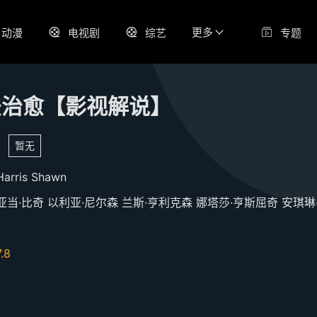
更多
动漫
电视剧
综艺
专题
法治愈【影视解说】
暂无
Harris
Shawn
亚当·比奇
以利亚·尼尔森
兰斯·亨利克森
娜塔莎·亨斯屈奇
安琪琳·阿
7.8