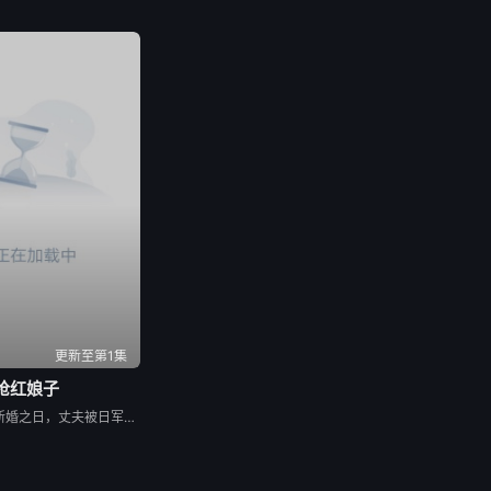
更新至第1集
枪红娘子
1938年，高胜男新婚之日，丈夫被日军残害，父辈亦遭屠戮。她举枪聚义，屡袭敌寇威震四方，后得八路军指点决心投身革命。日军欲诱杀高胜男，她孤身赴战舍命换乡亲周全。千钧一发间，八路军突袭而至全歼敌寇，高胜男血染沙场，生死未卜……