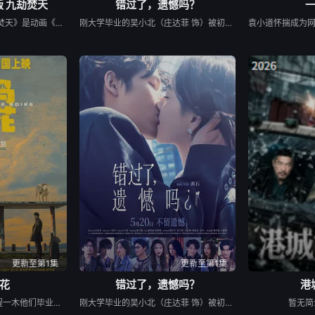
 九劫焚天
错过了，遗憾吗？
《完美世界剧场版 九劫焚天》是动画《完美世界》的第二部剧场版作品。故事聚焦仙古纪元终极之战。 祖祭灵柳神挺身而出，率众寻求希望。荒天帝石昊以一滴真血化作分身，逆转时空降临仙古，在生死与共中寻求根除黑暗的终极之法。 黑暗大劫降下，仙古终章，悲壮奏响！
刚大学毕业的吴小北（庄达菲 饰）被初恋男友李天昊（周澄奧 饰）断崖式分手后陷入无尽的情绪反扑。她沉溺于失恋的痛苦，闺蜜米亚（赵佳丽 饰）像救命的解药，一直陪在她身边。而后，她又阴差阳错先后与情场高手老崔（白客 饰）和热情小奶狗小李（敖子逸 饰）产生交际，邂逅了灵魂契合却很难走近的Crush王哲远（王安宇 饰）。
更新至第1集
更新至第1集
花
错过了，遗憾吗？
港
新波，丁大宁，郭华，程一木他们毕业于同一所大学。他们和很多年轻人一样，自以为是，敏感错弱，没有被认可的才华。他们来自不同的地方，却有一个共同的愿望“出人头地”。在经过几段荒唐的创业求职后，他们选择了逃离。从都市到县城再到无人区。 这是一部关于青年成长的故事，当他们面对婚姻，家庭，事业的时候，他们依旧像没有长大的孩子。可时间不会听你解释，它已经熟练的将你送入人生的另一个轨道。他们开始慌张，计划逃跑。像失恋的少女一般，指责对方的背叛，同时谁也无法忘记那些美好的时光。
刚大学毕业的吴小北（庄达菲 饰）被初恋男友李天昊（周澄奧 饰）断崖式分手后陷入无尽的情绪反扑。她沉溺于失恋的痛苦，闺蜜米亚（赵佳丽 饰）像救命的解药，一直陪在她身边。而后，她又阴差阳错先后与情场高手老崔（白客 饰）和热情小奶狗小李（敖子逸 饰）产生交际，邂逅了灵魂契合却很难走近的Crush王哲远（王安宇 饰）。
暂无简