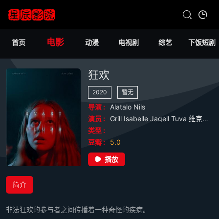
电影
首页
动漫
电视剧
综艺
下饭短剧
狂欢
2020
暂无
导演 :
Alatalo
Nils
演员 :
Grill
Isabelle
Jagell
Tuva
维克托·贝奇科夫
类型 :
豆瓣 :
5.0
播放
简介
非法狂欢的参与者之间传播着一种奇怪的疾病。