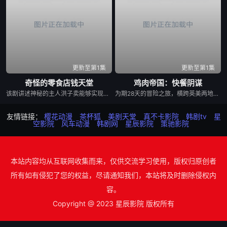
更新至第1集
更新至第1集
奇怪的零食店钱天堂
鸡肉帝国：快餐阴谋
该剧讲述神秘的主人洪子卖能够实现人们愿望的神秘零食，以及人们来到那里展开一段魔法般的故事。
为期28天的冒险之旅，横跨英美两地，仅以炸鸡为食，探究人们对炸鸡的渴望以及产业背后的力量！
友情链接：
樱花动漫
茶杯狐
美剧天堂
真不卡影院
韩剧tv
星
空影院
风车动漫
韩剧网
星辰影院
策驰影院
本站内容均从互联网收集而来，仅供交流学习使用，版权归原创者
所有如有侵犯了您的权益，尽请通知我们，本站将及时删除侵权内
容。
Copyright @ 2023 星辰影院 版权所有