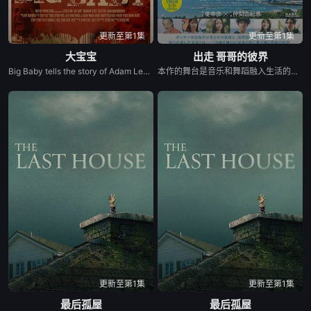
更新至第1集
更新至第1集
大宝宝
出走 哥哥的彼界
Big Baby tells the story of Adam Lewis, a successful horror screenwriter struggling for inspiration for his latest script. After a graphic and realistic nightmare of a hulking man dressed in a baby mask and onesie who axe murders his girlfriend Kate in the middle of the night, Adam gets the inspiration he needs for his new screenplay. Excited about the direction his story is taking, he starts losing himself in his script. Things are better than ever for Adam and Kate until “Big Baby” starts appearing in real life and tormenting and killing victims fueled by his own revenge. Characters from Adam’s script begin to pay him visits pleading for their lives, and he quickly realizes he holds their fate in his hands. Power and fear completely consume Adam until his girlfriend Kate is terrified of the man she once loved.
本作的舞台是音乐和舞蹈融入生活的冲绳。与母亲朱音、妹妹舞一起生活的照屋踊，憧憬舞蹈学校的丽莎，开始了舞蹈生涯。朱音为了支撑家数在酒吧工作，不擅长与人打交道的舞总是在学校前专心地注视着哥哥的身影。不久，踊与丽莎组成一对，绽放了她的才能。
更新至第1集
更新至第1集
最后孤屋
最后孤屋