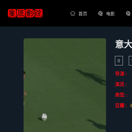
首页
电影
0
导演 :
演员 :
类型 :
豆瓣 :