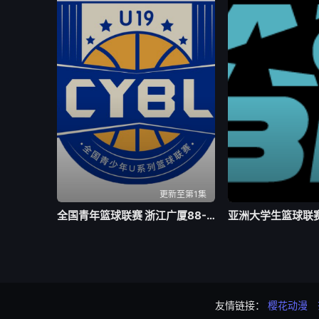
更新至第1集
全国青年篮球联赛 浙江广厦88-64福建浔兴20260803
友情链接：
樱花动漫