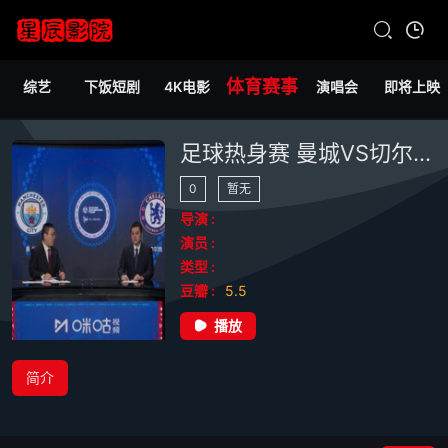
体育赛事
综艺
下饭短剧
4K电影
演唱会
即将上映
足球热身赛 曼城VS切尔西 20240804
0
暂无
导演 :
演员 :
类型 :
豆瓣 :
5.5
播放
简介