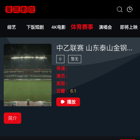
体育赛事
综艺
下饭短剧
4K电影
演唱会
即将上映
中乙联赛 山东泰山金钢山VS湖北青年星 20240728
0
暂无
导演 :
演员 :
类型 :
豆瓣 :
6.1
播放
简介