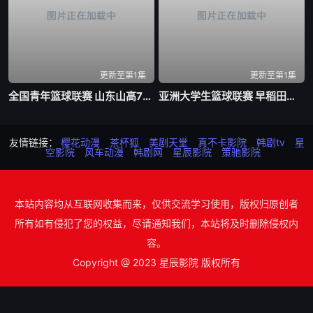
更新至第1集
更新至第1集
全国青年篮球联赛 山东山高79-59新疆广汇20260803
亚洲大学生篮球联赛 早稻田大学VS清华大学20260804
友情链接：
樱花动漫
茶杯狐
美剧天堂
真不卡影院
韩剧tv
星
空影院
风车动漫
韩剧网
星辰影院
策驰影院
本站内容均从互联网收集而来，仅供交流学习使用，版权归原创者
所有如有侵犯了您的权益，尽请通知我们，本站将及时删除侵权内
容。
Copyright @ 2023 星辰影院 版权所有