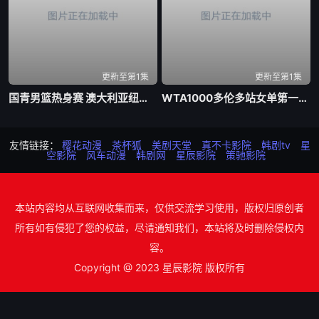
更新至第1集
更新至第1集
国青男篮热身赛 澳大利亚纽纳华丁闪电队VS韩国东国大学20260804
WTA1000多伦多站女单第一轮 博尔特0-2克罗斯20260804
友情链接：
樱花动漫
茶杯狐
美剧天堂
真不卡影院
韩剧tv
星
空影院
风车动漫
韩剧网
星辰影院
策驰影院
本站内容均从互联网收集而来，仅供交流学习使用，版权归原创者
所有如有侵犯了您的权益，尽请通知我们，本站将及时删除侵权内
容。
Copyright @ 2023 星辰影院 版权所有