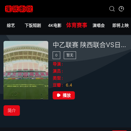
体育赛事
综艺
下饭短剧
4K电影
演唱会
即将上映
中乙联赛 陕西联合VS日照宇启华信 20240721
0
暂无
导演 :
演员 :
类型 :
豆瓣 :
6.4
播放
简介