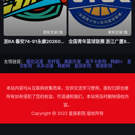
更新至第1集
更新至第1集
浙BA 磐安74-91永康20260805
全国青年篮球联赛 浙江广厦81-70山东山高20260805
友情链接：
樱花动漫
茶杯狐
美剧天堂
真不卡影院
韩剧tv
星
空影院
风车动漫
韩剧网
星辰影院
策驰影院
本站内容均从互联网收集而来，仅供交流学习使用，版权归原创者
所有如有侵犯了您的权益，尽请通知我们，本站将及时删除侵权内
容。
Copyright @ 2023 星辰影院 版权所有