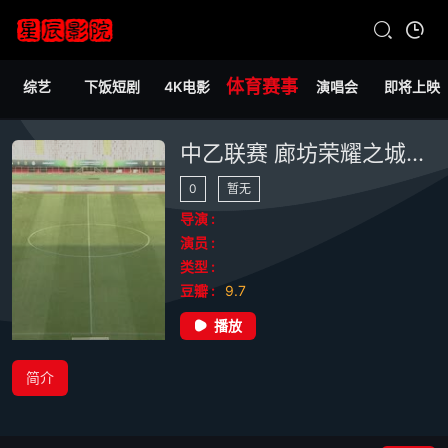
体育赛事
综艺
下饭短剧
4K电影
演唱会
即将上映
中乙联赛 廊坊荣耀之城VS西安崇德荣海 20240721
0
暂无
导演 :
演员 :
类型 :
豆瓣 :
9.7
播放
简介