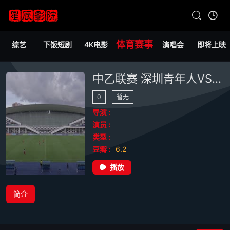
体育赛事
综艺
下饭短剧
4K电影
演唱会
即将上映
中乙联赛 深圳青年人VS海口名城尚南堂 20240720
0
暂无
导演 :
演员 :
类型 :
豆瓣 :
6.2
播放
简介