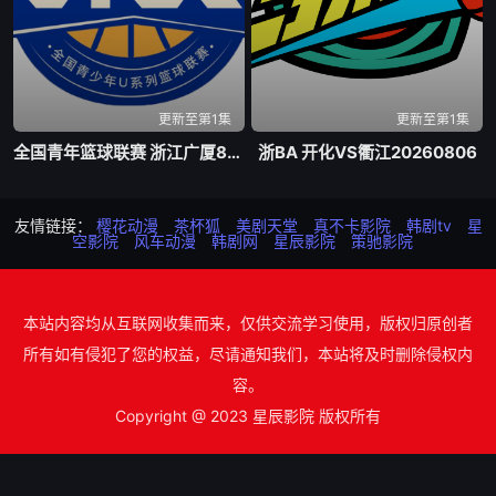
更新至第1集
更新至第1集
全国青年篮球联赛 浙江广厦84-74新疆广汇20260807
浙BA 开化VS衢江20260806
友情链接：
樱花动漫
茶杯狐
美剧天堂
真不卡影院
韩剧tv
星
空影院
风车动漫
韩剧网
星辰影院
策驰影院
本站内容均从互联网收集而来，仅供交流学习使用，版权归原创者
所有如有侵犯了您的权益，尽请通知我们，本站将及时删除侵权内
容。
Copyright @ 2023 星辰影院 版权所有