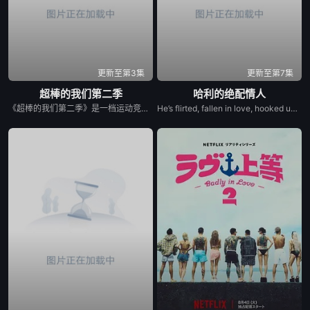
20250309
20250316
20250323
20250330
20250406
20250413
更新至第3集
更新至第7集
20250420
20250427
20250504
超棒的我们第二季
哈利的绝配情人
《超棒的我们第二季》是一档运动竞技成长类真人秀，集结多位棒球少年，以多维度考核争夺席位，层层比拼后选拔9位少年锁定首发，与强队对决。全程记录少年们从独自拼搏到凝聚团魂的成长，打造兼具竞技性与观赏性的青春成长纪实。
He’s flirted, fallen in love, hooked up, and broken up. He’s even proposed with a candy ring. But now, in the new series Let’s Marry Harry, Harry Jowsey’s ready for the real thing. After traveling all across the Netflix Reality Universe in search of his soulmate (see: Too Hot to Handle and Perfect Match as evidence), Jowsey will date a new pool of potential matches in hopes of ...
20250518
20250525
20250601
20250608
20250615
20250622
20250706
20250713
20250817
20250824
20250831
20250907
20250914
20250921
20250928