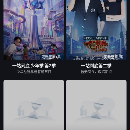
20241006
20241013
20241020
20241027
20241103
20241110
20241117
20241124
20241201
更新至第1集
更新至第1集
一站到底 少年季 第2季
一站到底第二季
20241208
20241215
20241222
少年益智科普答题节目
暂无简介，敬请期待
20250105
20250112
20250119
20250126
20250202
20250209
20250216
20250223
20250302