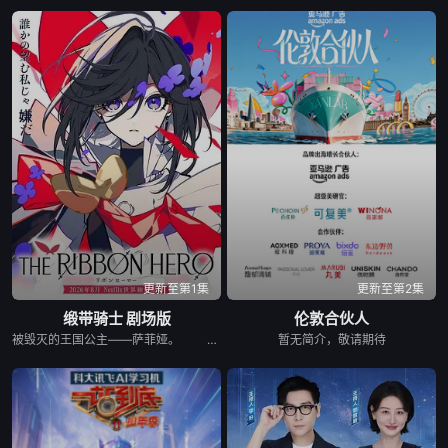
20240218
20240225
20240303
20240317
20240324
20240331
20240407
20240414
20240428
20240505
20240512
20240526
20240609
20240630
20240721
更新至第1集
更新至第2集
缎带骑士 剧场版
伦敦合伙人
20240728
20240804
20240811
被毁灭的王国公主——萨菲娅。 灾厄“内尔伽勒”夺走了她故乡希尔弗兰的一切，她在绝望的尽头，抵达了戈尔德兰。 她怀抱着过往，在人们的温柔相待中，开始觅得一丝微小的希望。 然而，仿佛是为了嘲弄这份平静的日常，灾厄“内尔伽勒”再度降临。 曾将故乡化为灰烬的绝望，如今又要夺走这片土地的光芒。 ——已经，不会再失去任何东西。也不会让任何人失去。 少女拂去悲伤的泪水，执剑而起。 这是一个系上缎带、决心反抗命运的，属于一位英雄的故事。
暂无简介，敬请期待
20240818
20240825
20240901
20240908
20240922
20240929