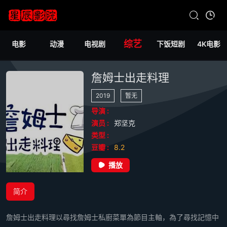
综艺
电影
动漫
电视剧
下饭短剧
4K电影
詹姆士出走料理
2019
暂无
导演 :
演员 :
郑坚克
类型 :
豆瓣 :
8.2
播放
简介
詹姆士出走料理以尋找詹姆士私廚菜單為節目主軸，為了尋找記憶中