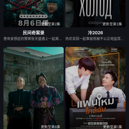
更新至第2集
更新至第3集
民间奇案录
冷2026
患有妄想症的警察张天盛遇上一起离奇的神像杀人事件，勘案过程中，牵引出“婴胎报仇”，“娘娘索命”等一连串妖异事件，张天盛虽被种种诡怪幻象阻碍，却坚信这是藏在迷信后的人为诡计，勇于向封建传统宣战，敢于破除流传已久的迷信糟粕，最终，在战胜妄想症的同时，成功还原真相，伸张正义。
热尼亚因一起事故而被不公正地监禁，她的丈夫和6岁的女儿在事故中死亡。这起事故的真正罪魁祸首是富家子弟，他们强大的父母“帮助”法院做出了“正确”的决定。在监狱里，热尼亚意外地拯救了一个有影响力的囚犯————亚娜，因为谋杀而服刑的女囚。出于感激，她教热尼亚如何变得更加强大，并帮助她越狱。重获自由后，热尼亚从雅娜那里获得了大笔财富，由此对那些曾经的敌人展开了正义的复仇……
更新至第8集
更新至第1集