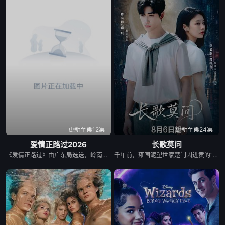
更新至第12集
更新至第24集
爱情正路过2026
长歌莫问
《爱情正路过》由广东局选送，岭南文化传媒（广东）有限公司出品，10分钟*12集，取景地为云南昆明滇池、海埂大坝等，讲述了两个性格迥异、生活经历不同的都市青年男女，在昆明旅行中彼此治愈与成长的爱情故事，展现了昆明文旅、非遗、少数民族文化等元素。
千年前，雍国泥塑世家楚门因进贡的“十二生肖”离奇流血炸裂，惨遭满门流放，楚父以死鸣冤。楚家大小姐楚梓鸢带着滔天恨意，在屠刀落地的瞬间，灵魂跨越千年，附身到了与她容貌一模一样的女大学生——楚长歌的身上。命运的齿轮再次转动... 重生后，她惊觉现任男友陈莫问竟与前世仇人南辰面貌如一。面对这张令她切齿又心动的“仇人脸”，楚梓鸢在复仇执念与现实温情间反复横跳，与陈莫问展开了一段亦敌亦友、极限拉扯的宿命羁绊。 与此同时，围绕楚门遗作“泥塑坐虎”的夺宝大战爆发，各方势力意图夺取其中暗藏的密集《天工开物》。在阴谋环伺的全国泥塑大赛中，面对对手的投毒陷害与技术封锁，楚长歌与陈莫问最终放下成见，携手破局。他们利用硬核化学原理强势拆穿延续千年的“流血”骗局，在惊险的博弈中不仅守护了家族命脉，更揭开了当年背叛背后的深情真相。最终，这份执念化为大爱，楚门非遗技艺在两人的共同守护下，跨越千年焕发出全新生机。