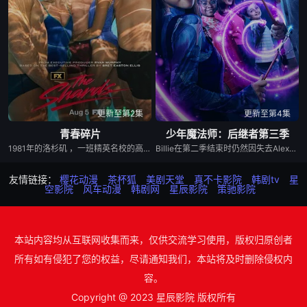
更新至第2集
更新至第4集
青春碎片
少年魔法师：后继者第三季
1981年的洛杉矶 ，一班精英名校的高中生原本过住灿烂生活，直至一位神秘转校生出现。与此同时，专门猎杀青少年的连环杀人魔“The Trawler”在市内肆虐，令似乎美好的青春岁月，瞬间变成挥之不去的梦...
Billie在第二季结束时仍然因失去Alex而感到震惊，她发现拯救母亲的唯一方法就是与失散多年的父亲团聚。当她的家人联合起来寻找亚历克斯时，比利意识到他们的联合力量是俄罗斯人击败困扰他们的邪恶的唯一途径。
友情链接：
樱花动漫
茶杯狐
美剧天堂
真不卡影院
韩剧tv
星
空影院
风车动漫
韩剧网
星辰影院
策驰影院
本站内容均从互联网收集而来，仅供交流学习使用，版权归原创者
所有如有侵犯了您的权益，尽请通知我们，本站将及时删除侵权内
容。
Copyright @ 2023 星辰影院 版权所有