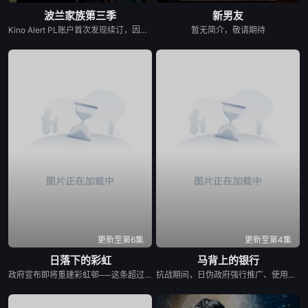
波兰家族第三季
新男友
Kino Alert PL账户首次发现续订，因为他们注意到该系列已向波兰电影学院（Polski Institut Sztuki Filmowej）申请了当地资金，要求获得超过200万美元（770万波兰兹罗提）的资金，并获得了批准。Netflix于4月2日正式确认了这一消息，并在社交媒体上发布了一篇帖子，确认续订第三季，并表示该剧将于2026年上映。
暂无简介，敬请期待
更新至第6集
更新至第4集
日落下的彩虹
马背上的银行
政府宣布即将重建彩虹邨──这条超过60年的名牌屋邨，满载香港情怀，是几代人的成长与回忆。 剧集以七个发生在彩虹之下、细腻动人的小故事，编写各种情感与遗憾，建构香港人的屋邨情怀，当中由不同人物串连不同故事，阡陌交错，并在当中穿插彩虹邨进入倒数的命运，引发现实共鸣。 七个故事包括了亲情、友情、爱情、甚至奇情： （一）彩虹邨的上海理发厅金牌夫妻档，决心面对恩爱背后藏着而难以启齿的秘密； （二）由母亲一手带大的区家三姐弟，因积聚多年的心结而搞出搬迁前的分⼾风波； （三）由小玩到大的彩虹三姊妹淘因为成长而各走各路； （四）离开彩虹邨多年的男生重遇面目全非的初恋女生，两日在人生低谷中寻回彼此初心； （五）屋邨中女恋上国外大厨，但无论是彩虹邨还是关系，都有敌不过的限期； （六）一对由1962年彩虹邨落成便认识的好兄弟，看着一代代人离开，到现在，他们也要面对儿女移民的抉择；以及 （七）一对怨恨极深的父子情，如何在彩虹邨清拆前、在父亲生命最后的限期内，重拾和面对彼此关系⋯⋯ 彩虹邨有期限，人与人的关系也有期限，但因为有了期限，我们才更加珍惜；地方会改变，但当中的人情却永留心中。
抗战期间，日伪政府强行推广、使用由“中国准备银行”发行的伪钞货币。根据党中央指示，高景波、徐邵梁、孙希光和黄鹰等人开始筹备建立冀南银行，手艺人张宝田在共产党人的感召下承担起印刷冀南币的使命。1939年，冀南银行正式宣布成立，此后不断遭受到日军和国民党反动派的阻挠镇压和围剿，邢台人民为了保护冀南银行付出了英勇牺牲。冀南银行的同志们在邢台人民的帮助下一次次瓦解了日军的阴谋，他们用生命保护银行资产，在烽火硝烟中坚持开展业务，在这场金融战争中取得了胜利。