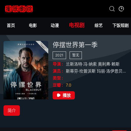
电视剧
首页
电影
动漫
综艺
下饭短剧
停摆世界第一季
2021
暂无
导演 :
兰斯洛特·冯·纳索
奥利弗·赖斯
演员 :
斯蒂芬·坎普沃斯
玛丽·洛伊恩贝格尔
类型 :
豆瓣 :
7.0
播放
简介