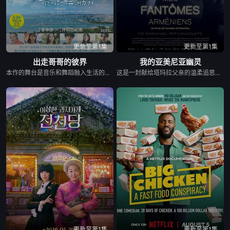
更新至第1集
更新至第1集
出走哥哥的彼界
我的亚美尼亚幽灵
本作的舞台是音乐和舞蹈融入生活的冲绳。与母亲朱音、妹妹舞一起生活的照屋踊，憧憬舞蹈学校的丽莎，开始了舞蹈生涯。朱音为了支撑家数在酒吧工作，不擅长与人打交道的舞总是在学校前专心地注视着哥哥的身影。不久，踊与丽莎组成一对，绽放了她的才能。
这是一封献给塔玛拉父亲的温柔追思信，她的父亲曾是苏联亚美尼亚的电影演员。塔玛拉从小就在电视上目睹了他的风采，而她自己后来也成为了一名电影制作人。影片带领观众进行了一场迷人的梦游，穿越亚美尼亚电影历史的景观。
更新至第1集
更新至第1集