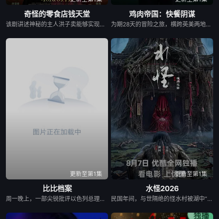
奇怪的零食店钱天堂
鸡肉帝国：快餐阴谋
该剧讲述神秘的主人洪子卖能够实现人们愿望的神秘零食，以及人们来到那里展开一段魔法般的故事。
为期28天的冒险之旅，横跨英美两地，仅以炸鸡为食，探究人们对炸鸡的渴望以及产业背后的力量！
更新至第1集
更新至第1集
比比档案
水怪2026
周一晚上，一部尖锐批评以色列总理内塔尼亚胡(Benjamin Netanyahu)的纪录片在多伦多一所爆满的房子前首映，这是TIFF历史上最具爆炸性的纪录片之一，尽管内塔尼亚胡做了最后的努力加以阻止。 由亚历克斯·吉布尼(Alex Gibney)制作、亚历克西斯·布鲁姆(Alexis Bloom)执导的《比比档案》(Bibi Files)包含了内塔尼亚胡因腐败指控接受以色列警方审讯的从未公开的视频，这一调查导致内塔尼亚胡在2019年被起诉。在去年年底泄露给吉布尼的一段视频中，可以看到内塔尼亚胡与审讯人员发生争执，否认他不当接受了包括好莱坞制片人阿农·米尔坎和拉斯维加斯赌场大亨谢尔登·阿德尔森在内的富有支持者的昂贵礼物。警方讯问米尔坎、阿德尔森以及内塔尼亚胡的妻子萨拉和长子亚伊尔的视频也被泄露给吉布尼，并在纪录片中占据重要位置。 周一早些时候，耶路撒冷地方法院驳回了内塔尼亚胡将该片从TIFF放映名单上撤下的企图。总理在诉讼中称，在影片中出演的调查记者、纪录片制片人之一拉维夫·德鲁克(Raviv Drucker)泄露视频违反了以色列法律。但没有证据表明德鲁克是泄密的幕后主使，在首映后，吉布尼明确表示，他不会确定是谁给了他这些材料。在这一点上，他只会说，“一个线人来找我说，‘我有一些录像带’——你在这里看到的审讯视频——‘我想你会对它们感兴趣，也许你可以把它们拍成电影。’”这是在2023年末。我找到了。我看着他们，印象非常深刻。”他说，后来他找了布鲁姆来导演这部电影，布鲁姆曾与他合作过之前的项目。 在纪录片中看到的视频中，紧张的内塔尼亚胡僵硬地坐在桌子后面，面对着至少三名审讯者。当被问及他是否强迫朋友们用高级香槟和顶级雪茄(每盒1000美元)奖励他，以及他是否知道他的妻子收到了米尔坎送的价值4.2万美元的宝石手镯作为礼物时，他经常回答:“我不记得了”。(在影片后期，内塔尼亚胡的朋友谈到他对人名和细节的惊人记忆，含蓄地质疑他在审讯过程中的诚实程度)。 为了这部电影，布鲁姆采访了记者德鲁克，以及其他反对内塔尼亚胡右翼政治的以色列知名人士，还有总理的前家庭工作人员，甚至还有一位老朋友变成的批评者，他说内塔尼亚胡“左倾右倾”。这些观察人士不仅指责内塔尼亚胡严重腐败，还声称他对以色列司法进行了一项极具争议的改革，以逃避司法审判。这部电影表明，针对拟议的司法改革的大规模公众抗议分散了以色列的防御姿态，使该国容易受到哈马斯10月7日野蛮偷袭的攻击。 影片中的几位观察人士声称，内塔尼亚胡对哈马斯采取了“全面胜利”的政策，部分原因是为了安抚他的内阁中极右翼成员，他需要他们的支持才能保持执政联盟的团结。最令人震惊的是，这部纪录片显示，内塔尼亚胡玩忽地抛弃了仍被哈马斯扣押的人质，优先考虑继续袭击，而不是可能导致人质获释的停火谈判。“一场永远的战争符合他的利益，”一位评论家在影片中说——意思是，以色列处于战争状态的时间越长，内塔尼亚胡面临起诉的可能性就越小。另一位观察家评论道:“他想要不稳定。在某种程度上，他需要它。” 如果这幅画像还不够负面的话，布鲁姆告诉TIFF的观众，她从内塔尼亚胡的许多内部人士那里听到了私下谴责他的声音。 “我和内塔尼亚胡非常亲近的人谈过，包括他的前幕僚长，以色列情报机构的前负责人，所有这些身居高位的肌肉发达的人，他们私下和我谈了好几个小时，好几个小时，很多次……他们会说，‘他做的事太可怕了。他太不诚实了，’”布鲁姆回忆道。他说:“他们对内塔尼亚胡的不诚实有着强烈的感觉，以至于他们和我在耶路撒冷的大卫王酒店坐在一起，谈了三个小时，然后什么也没在公开场合说。我认为这是对责任的一种(贬损)。”导演的最后一句话赢得了观众的热烈掌声。 当影片的字幕滚动时，部分观众起立鼓掌(可能占观众总数的三分之一到二分之一)。许多观众似乎对影片对内塔尼亚胡的批评表示同情;一个人打断了问答环节，说:“拿着这部电影，把它空投到以色列上空。因为，否则，我担心人们无法在那里看到它。” 但其他人似乎对吉布尼在谈到内塔尼亚胡时说的话持不同意见。吉布尼说，“我从来没有在这个人身上看到过如此严重的道德腐败。”听了这话，听众中的一个人喊道:“顺便说一下，他还没有被判有罪。”内塔尼亚胡应该在明年接受腐败指控的审判，尽管影片指出，他的法律团队正试图推迟审判，因为总理正在打仗。“他还没有被判有罪，”那人重复道，“所以请准确无误地说。他还没有被判有罪。” 吉布尼绝不是一个畏畏缩缩的人，他反驳道:“我相信我说的是‘道德败坏’。’”TIFF首席纪录片制作人汤姆·鲍尔斯(Thom Powers)主持了问答环节，然后插嘴说:“如果我能要求影院保持秩序就好了。” 《比比档案》(标题指的是内塔尼亚胡的昵称“比比”)正在寻求发行。从技术上讲，它是一部正在进行中的作品，但在介绍这部电影时，鲍尔斯说，除了色彩校正和其他相对美观的后期制作之外，它已经完成了。布鲁姆一直在制作这部电影，直到最后一刻，他还加入了内塔尼亚胡最近在美国国会联席会议上讲话的摘录。她说，既然电影已经举行了全球首映，她将考虑可能的修改。 吉布尼说:“我想说的是，在巨大的压力和极高的速度下，亚历克西斯和他的团队非常迅速地完成了这部电影。”“有那么一刻，你想看这部电影，然后说，‘这能不能有点不同?会有一点不同吗?’但是这部电影是否会改变，或者如何改变，完全取决于亚历克西斯。” 吉布尼说，他希望《比比档案》在TIFF首映，这样潜在的买家就能在节日氛围中看到它。他表示，希望能在短期内将其捡起并及时释放。
民国年间，与世隔绝的怪水村被湖中“水猴子”所扰。此物实为濒危水栖人猿，能模仿人言诱杀村民。少年水生幼年目睹父亲惨死其手，自此深陷恐惧。村中长老三叔公借祭祀之名行愚昧统治，以活人献祭暂息水怪，却埋下更深祸根。连年暴雨与人为侵扰激怒水猴子，袭击频发。当香兰之弟被食、其父莫叔反抗被杀，香兰决意以身献祭复仇。水生幡然觉醒，不再逃避，联合青年村民布设机关陷阱，假借献祭诱敌。恶战后水怪被擒，却于庆功夜破笼而出，血洗村庄，三叔公亦命丧其口。村民终于醒悟：迷信退让换不来平安。水生断发持叉，率众设伏，以智慧与血勇将水怪斩杀。晨光中，他与香兰相扶而立，唯有直面恐惧、团结抗争，方能驱散千年阴霾，重获新生。