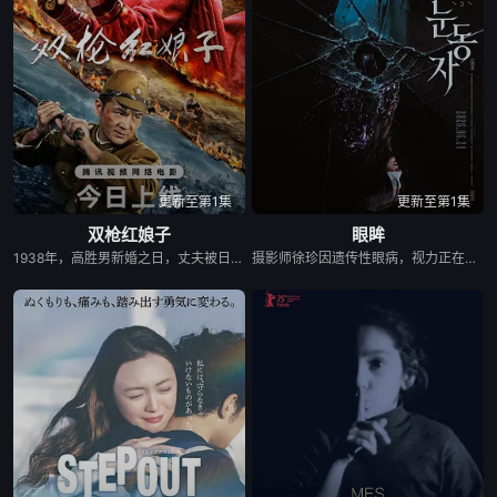
更新至第1集
更新至第1集
双枪红娘子
眼眸
1938年，高胜男新婚之日，丈夫被日军残害，父辈亦遭屠戮。她举枪聚义，屡袭敌寇威震四方，后得八路军指点决心投身革命。日军欲诱杀高胜男，她孤身赴战舍命换乡亲周全。千钧一发间，八路军突袭而至全歼敌寇，高胜男血染沙场，生死未卜……
摄影师徐珍因遗传性眼病，视力正在一天天衰退。双胞胎妹妹徐仁的离奇死亡，被警方定性为自杀，但她笃定其中另有隐情。不顾身边人的劝阻，徐珍顶着逐渐失明的身体状况，执意追查真相。随着调查深入，一股看不见的力量始终如影随形，不断扭曲她的感知，将她拖入恐惧与偏执的深渊。在彻底坠入黑暗之前，她必须揭开妹妹死亡背后的秘密。