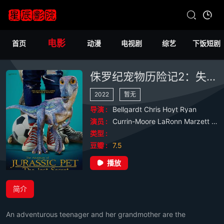
电影
首页
动漫
电视剧
综艺
下饭短剧
侏罗纪宠物历险记2：失落的秘密
2022
暂无
导演 :
Bellgardt
Chris
Hoyt
Ryan
演员 :
Currin-Moore
LaRonn
Marzett
Myl
类型 :
豆瓣 :
7.5
播放
简介
An adventurous teenager and her grandmother are the