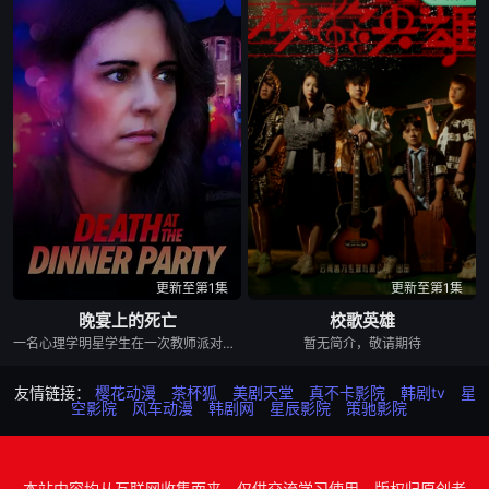
更新至第1集
更新至第1集
晚宴上的死亡
校歌英雄
一名心理学明星学生在一次教师派对上死亡后，安德莉亚·吉布斯和她的儿子伊桑被卷入了著名教授艾伦·杰克逊的危险操纵之中——一个不惜一切代价掩盖真相的人。
暂无简介，敬请期待
友情链接：
樱花动漫
茶杯狐
美剧天堂
真不卡影院
韩剧tv
星
空影院
风车动漫
韩剧网
星辰影院
策驰影院
本站内容均从互联网收集而来，仅供交流学习使用，版权归原创者