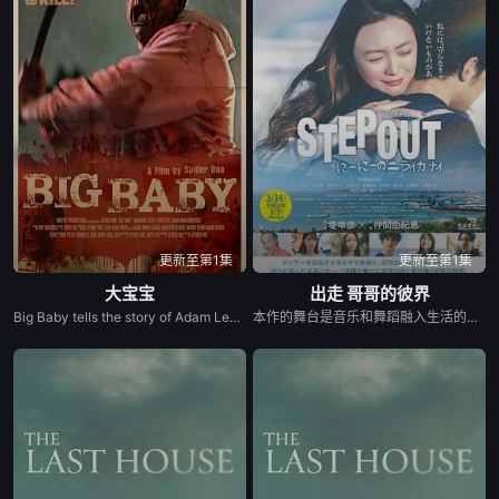
更新至第1集
更新至第1集
大宝宝
出走 哥哥的彼界
Big Baby tells the story of Adam Lewis, a successful horror screenwriter struggling for inspiration for his latest script. After a graphic and realistic nightmare of a hulking man dressed in a baby mask and onesie who axe murders his girlfriend Kate in the middle of the night, Adam gets the inspiration he needs for his new screenplay. Excited about the direction his story is taking, he starts losing himself in his script. Things are better than ever for Adam and Kate until “Big Baby” starts appearing in real life and tormenting and killing victims fueled by his own revenge. Characters from Adam’s script begin to pay him visits pleading for their lives, and he quickly realizes he holds their fate in his hands. Power and fear completely consume Adam until his girlfriend Kate is terrified of the man she once loved.
本作的舞台是音乐和舞蹈融入生活的冲绳。与母亲朱音、妹妹舞一起生活的照屋踊，憧憬舞蹈学校的丽莎，开始了舞蹈生涯。朱音为了支撑家数在酒吧工作，不擅长与人打交道的舞总是在学校前专心地注视着哥哥的身影。不久，踊与丽莎组成一对，绽放了她的才能。