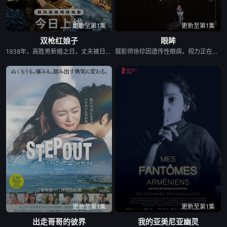
更新至第1集
更新至第1集
双枪红娘子
眼眸
1938年，高胜男新婚之日，丈夫被日军残害，父辈亦遭屠戮。她举枪聚义，屡袭敌寇威震四方，后得八路军指点决心投身革命。日军欲诱杀高胜男，她孤身赴战舍命换乡亲周全。千钧一发间，八路军突袭而至全歼敌寇，高胜男血染沙场，生死未卜……
摄影师徐珍因遗传性眼病，视力正在一天天衰退。双胞胎妹妹徐仁的离奇死亡，被警方定性为自杀，但她笃定其中另有隐情。不顾身边人的劝阻，徐珍顶着逐渐失明的身体状况，执意追查真相。随着调查深入，一股看不见的力量始终如影随形，不断扭曲她的感知，将她拖入恐惧与偏执的深渊。在彻底坠入黑暗之前，她必须揭开妹妹死亡背后的秘密。
更新至第1集
更新至第1集
出走哥哥的彼界
我的亚美尼亚幽灵