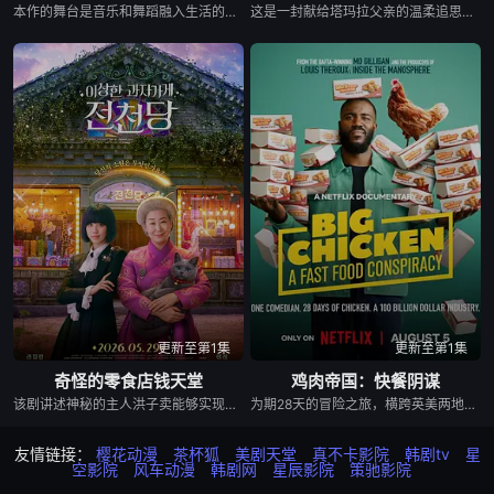
本作的舞台是音乐和舞蹈融入生活的冲绳。与母亲朱音、妹妹舞一起生活的照屋踊，憧憬舞蹈学校的丽莎，开始了舞蹈生涯。朱音为了支撑家数在酒吧工作，不擅长与人打交道的舞总是在学校前专心地注视着哥哥的身影。不久，踊与丽莎组成一对，绽放了她的才能。
这是一封献给塔玛拉父亲的温柔追思信，她的父亲曾是苏联亚美尼亚的电影演员。塔玛拉从小就在电视上目睹了他的风采，而她自己后来也成为了一名电影制作人。影片带领观众进行了一场迷人的梦游，穿越亚美尼亚电影历史的景观。
更新至第1集
更新至第1集
奇怪的零食店钱天堂
鸡肉帝国：快餐阴谋
该剧讲述神秘的主人洪子卖能够实现人们愿望的神秘零食，以及人们来到那里展开一段魔法般的故事。
为期28天的冒险之旅，横跨英美两地，仅以炸鸡为食，探究人们对炸鸡的渴望以及产业背后的力量！
友情链接：
樱花动漫
茶杯狐
美剧天堂
真不卡影院
韩剧tv
星
空影院
风车动漫
韩剧网
星辰影院
策驰影院