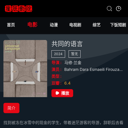
电影
首页
动漫
电视剧
综艺
下饭短剧
共同的语言
2024
暂无
导演 :
马修·兰金
演员 :
Bahram
Dara
Esmaeili
Firouzabadi
类型 :
豆瓣 :
6.4
播放
简介
找到被冻在冰雪中的现金的学生，带着迷茫游客的导游，辞职后去看