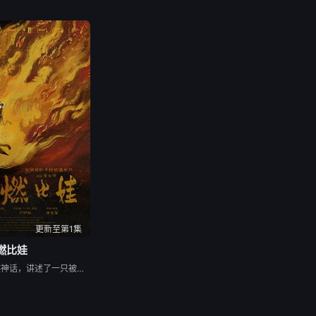
更新至第1集
燃比娃
影片故事源自羌族神话，讲述了一只被人类抚养长大的猴子，追寻母亲阿勿巴吉（周迅 配音）的足迹，踏上神山探寻“温暖”之谜的旅程。他在“恐惧之兽”口中夺取火种，烈焰焚身，褪去毛发，涅槃成人。