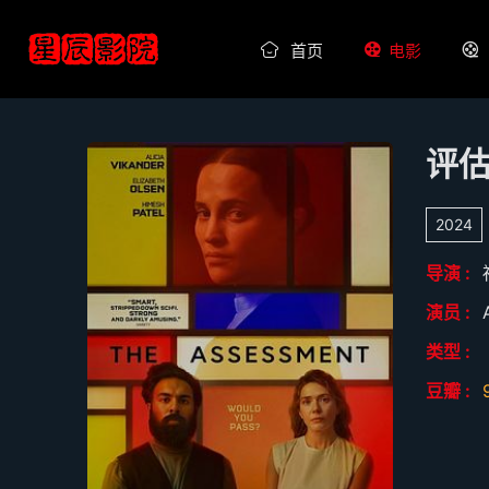
首页
电影
评
2024
导演 :
演员 :
类型 :
豆瓣 :