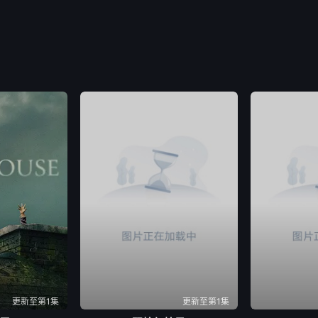
更新至第1集
更新至第1集