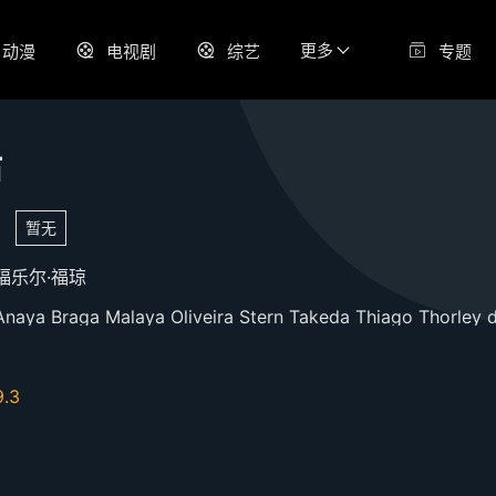
更多
动漫
电视剧
综艺
专题
估
暂无
福乐尔·福琼
Anaya
Braga
Malaya
Oliveira
Stern
Takeda
Thiago
Thorley
9.3