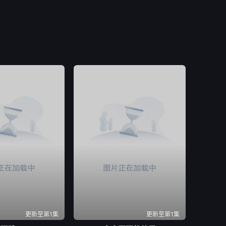
更新至第1集
更新至第1集