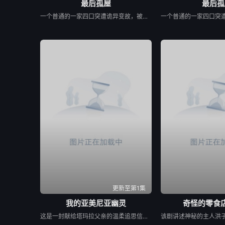
最后孤屋
最后孤
一个普通的一家四口突遭诡异变故，被困在自家房屋中超过 1000 天无法出门。在资源消耗殆尽与未知神秘威胁的双重逼迫下，一家人必须想方设法联手求生，打破这间禁锢生命的困局。
更新至第1集
我的亚美尼亚幽灵
奇怪的零食
这是一封献给塔玛拉父亲的温柔追思信，她的父亲曾是苏联亚美尼亚的电影演员。塔玛拉从小就在电视上目睹了他的风采，而她自己后来也成为了一名电影制作人。影片带领观众进行了一场迷人的梦游，穿越亚美尼亚电影历史的景观。