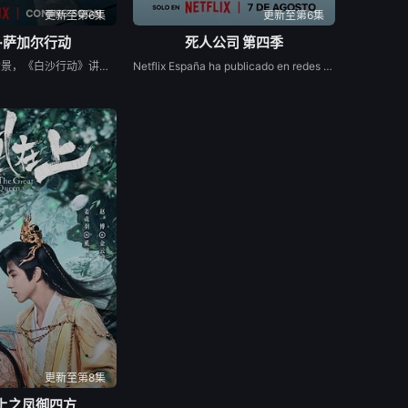
更新至第6集
更新至第6集
·萨加尔行动
死人公司 第四季
以卡吉尔战争为背景，《白沙行动》讲述了印度空军&quot;金色箭头&quot;第17中队的故事，他们最初的任务是执行照相侦察任务。但当他们的中队长B.S. 达诺亚的僚机飞行员、中队长阿贾伊·阿胡贾被敌人背信弃义地杀害后，他们的角色发生了转变。达诺亚决定不惜一切代价为他的死复仇。他的中队通过领导对巴基斯坦部队的攻击，在世界上任何空军都未曾飞行过的高度进行轰炸，扭转了战争的局势。同时，这也是关于这些战斗机飞行员如何在身体上、精神上和社会层面上进行转变，以付出额外的努力并实现不可能的故事。
Netflix España ha publicado en redes sociales una foto en el set de maquillaje de &#39;Muertos S.L.&#39; protagonizada por Laura Caballero y el actor Carlos Areces Torregrosers, tenemos buenas noticias para vosotros. Laura y Alberto Caballero siguen de dulce y confirman que habrá cuarta temporada de &#39;Muertos S.L.&#39;, una de las grandes ficciones españolas en el género de la comedia, que llegó a Netflix este verano tras dos primeras temporadas bajo el sello de Movistar Plus+. La propia directora ha protagonizado el anuncio junto al gran actor y protagonista de la serie, Carlos Areces, corroborando que habrá más aventuras de los empleados de la Funeraria Torregrosa.
更新至第8集
上之凤御四方