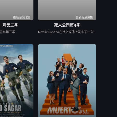
更新至第2集
更新至第6集
一号第三季
死人公司第4季
宣布第三季
Netflix España在社交媒体上发布了一张由Laura Caballero和演员Carlos Arces Torregrosers主演的“Muertos S.L.”化妆套装中的照片，我们有好消息要告诉你们。劳拉和阿尔贝托·卡瓦列罗仍然很甜蜜，他们证实将有第四季的《死亡S.L.》，这是西班牙喜剧流派中最伟大的小说之一，在Movistar Plus+的标志下的前两季之后，于今年夏天登陆Netflix。导演本人与该系列的伟大演员兼主角卡洛斯·阿雷塞斯一起主演了这一宣布，证实托雷格罗萨殡仪馆的员工将有更多的冒险经历。