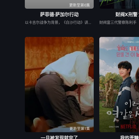
更新至第6集
萨菲德·萨加尔行动
财阀X刑警
以卡吉尔战争为背景，《白沙行动》讲述了印度空军&quot;金色箭头&quot;第17中队的故事，他们最初的任务是执行照相侦察任务。但当他们的中队长B.S. 达诺亚的僚机飞行员、中队长阿贾伊·阿胡贾被敌人背信弃义地杀害后，他们的角色发生了转变。达诺亚决定不惜一切代价为他的死复仇。他的中队通过领导对巴基斯坦部队的攻击，在世界上任何空军都未曾飞行过的高度进行轰炸，扭转了战争的局势。同时，这也是关于这些战斗机飞行员如何在身体上、精神上和社会层面上进行转变，以付出额外的努力并实现不可能的故事。
更新至第1集
一旦被发现就完了
我的荒糖