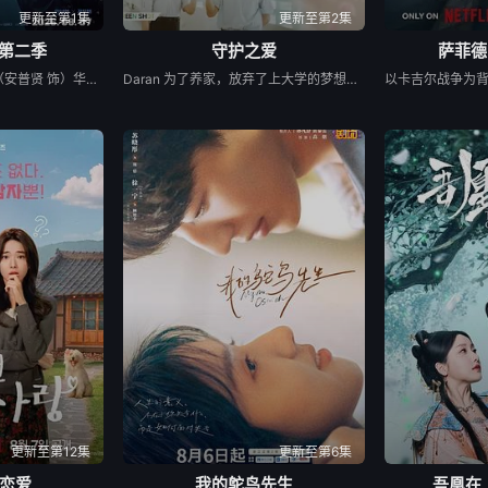
更新至第1集
更新至第2集
 第二季
守护之爱
萨菲德
财阀富三代警察陈利手（安普贤 饰）华丽回归，完美蜕变为成熟专业的刑警，继续以财力同实力展开查案历险记。新上司朱惠拉（郑恩彩 饰）空降，两个性格不合的拍挡将联手破案。
Daran 为了养家，放弃了上大学的梦想，高中毕业后便开始工作。然而，她一直难以找到稳定的工作，最终只能在一家广播电视公司担任保安。 命运弄人，她在那里重逢了高中时期深爱的前男友 Rangsiman。如今的 Rangsiman 已经成为电视台的高层主管，事业有成，并且已经与另一位女性订婚。 年轻时，两人曾深爱彼此，却因为误会和彼此隐瞒的秘密而分手。多年后再次相遇，Rangsiman 发现自己始终无法忘记 Daran。他想知道，当年她为什么突然离开自己，以及这些年她究竟经历了什么，才会走到今天这一步。 随着真相一点点揭开，两人不得不面对过去的伤痛、彼此的愧疚，以及现实中的重重阻碍，包括 Rangsiman 的婚约。
更新至第12集
更新至第6集
恋爱
我的鸵鸟先生
吾凰在