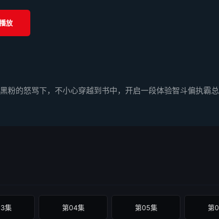
播放
黑粉的怒骂下，不小心穿越到书中，开启一段体验智斗偏执霸总
03集
第04集
第05集
第0