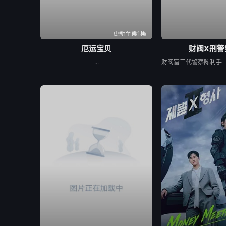
更新至第1集
厄运宝贝
财阀X刑警
...