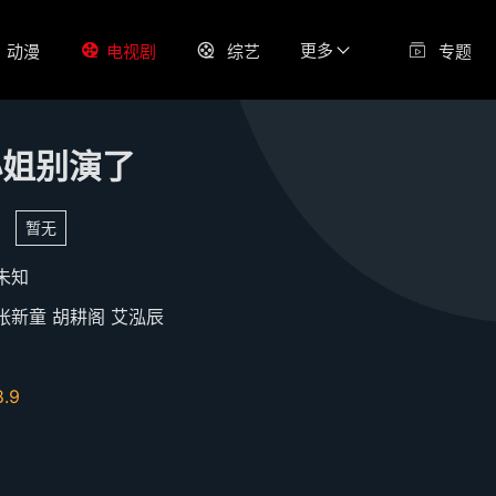
更多
动漫
电视剧
综艺
专题
小姐别演了
暂无
未知
张新童
胡耕阁
艾泓辰
8.9