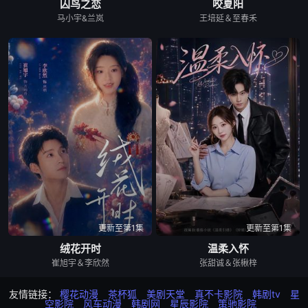
囚鸟之恋
咬夏阳
马小宇&兰岚
王培延＆至春禾
更新至第1集
更新至第1集
绒花开时
温柔入怀
崔旭宇＆李欣然
张甜诚＆张楸梓
友情链接：
樱花动漫
茶杯狐
美剧天堂
真不卡影院
韩剧tv
星
空影院
风车动漫
韩剧网
星辰影院
策驰影院