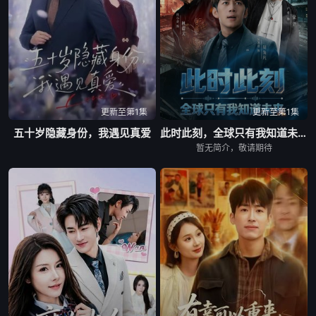
第43集
第44集
第45集
第46集
第47集
第48集
第49集
第50集
第51集
更新至第1集
更新至第1集
五十岁隐藏身份，我遇见真爱
此时此刻，全球只有我知道未来
第52集
第53集
第54集
暂无简介，敬请期待
第55集
第56集
第57集
第58集
第59集
第60集