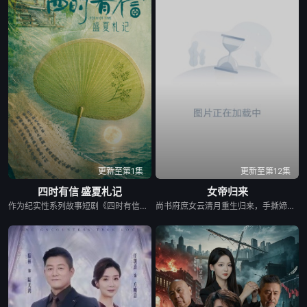
第19集
第20集
第21集
第22集
第23集
第24集
第25集
第26集
第27集
第28集
第29集
第30集
第31集
第32集
第33集
更新至第1集
更新至第12集
四时有信 盛夏札记
女帝归来
第34集
第35集
第36集
作为纪实性系列故事短剧《四时有信》的第一篇章，《盛夏札记》以“信任、承诺与文化认同”为内核，透过福清侨批、新会葵扇、隆昌夏布三项与夏季紧密相关的传统技艺和文化遗存，讲述中国人血脉深处关于信义与温情的动人故事。
尚书府庶女云清月重生归来，手撕媂姐媂母洗刷前世屈辱，结识摄政王萧寒渊。她身为前朝遗孤，执掌凰影卫，闯宫廷斗权贵，赴边关平定异族战乱，于朝堂肃清奸佞整顿朝纲。历经权谋厮杀，生死相守望，她放下前朝执念守护苍生，最终登顶帝位，与萧寒渊相守共治天下。
第37集
第38集
第39集
第40集
第41集
第42集