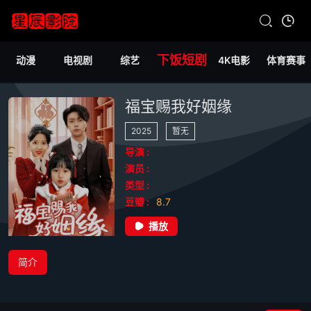
下饭短剧
动漫
电视剧
综艺
4K电影
体育赛事
福宝赐我好姻缘
2025
暂无
导演 :
演员 :
类型 :
豆瓣 :
8.7
播放
简介