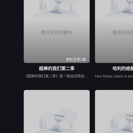
20260704
20260406
202
20260714
20260715
202
20260730
20260731
202
更新至第3集
超棒的我们第二季
哈利的绝
《超棒的我们第二季》是一档运动竞技成长类真人秀，集结多位棒球少年，以多维度考核争夺席位，层层比拼后选拔9位少年锁定首发，与强队对决。全程记录少年们从独自拼搏到凝聚团魂的成长，打造兼具竞技性与观赏性的青春成长纪实。