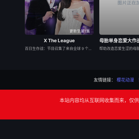
更新至第1集
X The League
百日生存战：节目召集了来自全球 9 个国家（韩国、中国、日本、美国、泰国、越南、印度尼西亚、新加坡和马来西亚）的 40 位顶级网络红人和明星主播。八大国家队：选手们被划分为 8 支国家/地区代表队，在为期 100 天 的赛程中进行 5 轮高强度的带货淘汰赛
友情链接：
樱花动漫
本站内容均从互联网收集而来，仅供