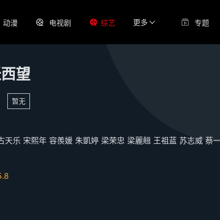
更多
动漫
电视剧
综艺
专题
张西望
暂无
古天乐
宋熙年
容羨媛
朱凱婷
梁荣忠
梁麗翹
王祖蓝
苏志威
蔡
5.8