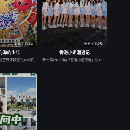
更新至第3集
更新至第2集
向海的少年
香港小姐湘遇记
节目将5位少年空投至离海最远的大陆腹地，他们只有一辆车和一车椰子们，通过在途径补给站完成挑战任务，获取里程盲盒，一路向海，最终解锁终极目标地。这不仅是档公路远行节目，更是一场积蓄力量奔赴山海，在实践中探寻与体验的少年成长旅行真人秀。
新一屆(2026年)「香港小姐競選」的12位佳麗於湖南之旅分成三個小組，分別向「師姐」馮盈盈、黃嘉雯、陳懿德請教選美心得。 佳麗們會換上華麗漢服，在南岳里廟會民俗主題美食文化街區打卡爭艷；再穿著旗袍到著名地標「1944小鎮」參與巡遊；縱返到民宿稍歇，也會做好穿泳衣的準備踏入Q A環節。 長沙、衡陽還有更多景點，有待眾佳麗一一發掘，跟老師學習湘繡技巧；而刺激的激流漂流體驗，同樣在這趟旅程的行程列表之中。