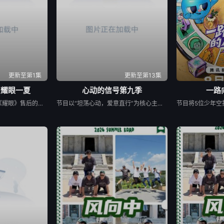
更新至第1集
更新至第13集
·耀眼一夏
心动的信号第九季
一路
《耀眼一夏》是电视剧《耀眼》售后的毕业角色番综，由关晓彤、李昀锐、毛俊杰、边天扬、王翰闻、高秋梓原班主演齐聚录制。扎扎亭的老朋友们陆续回来，大家一起笑闹，一起为那场筹备已久的毕业联欢晚会亮灯开场。两天一夜，从二人的精心准备到众人相聚——这场迟来的重聚，终于让那个夏天有了最耀眼的收尾。
节目以“坦荡心动，爱意直行”为核心主题，聚焦真诚直白的新式恋爱，告别无效拉扯，走进心动小屋，见证单身青年之间萌生的浪漫情愫。