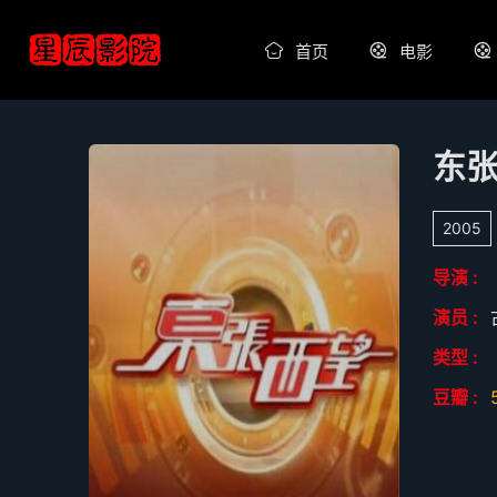
首页
电影
东
2005
导演 :
演员 :
类型 :
豆瓣 :