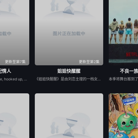
60707
20260708
20260709
2026
60717
20260718
20260720
2026
60801
20260803
20260804
2026
更新至第7集
更新至第2集
配情人
姐姐快醒醒
不良一
He’s flirted, fallen in love, hooked up, and broken up. He’s even proposed with a candy ring. But now, in the new series Let’s Marry Harry, Harry Jowsey’s ready for the real thing. After traveling all across the Netflix Reality Universe in search of his soulmate (see: Too Hot to Handle and Perfect Match as evidence), Jowsey will date a new pool of potential matches in hopes of ...
《姐姐快醒醒》是由刘恋主理的一档女性向视频播客节目，每期邀请一位有故事女性嘉宾来到刘恋家中，展开轻松、真实的朋友式对谈。节目围绕成长、关系、职场、情绪与人生选择等话题，呈现不同女性在聚光灯之外鲜活、有共鸣的一面。