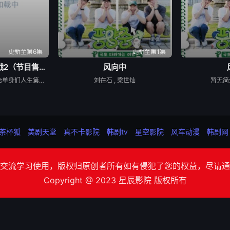
更新至第6集
更新至第1集
母胎单身恋爱大作战2（节目售后）
风向中
帮助改造恋爱生涩的母胎单身们人生第一次恋爱的恋爱真人秀
刘在石 , 梁世灿
暂无简
茶杯狐
美剧天堂
真不卡影院
韩剧tv
星空影院
风车动漫
韩剧网
交流学习使用，版权归原创者所有如有侵犯了您的权益，尽请通
Copyright @ 2023 星辰影院 版权所有