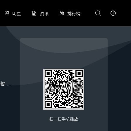
明星
资讯
排行榜
一智
蔡一杰
谢霆锋
邓萃雯
郑秀文
陈倩扬
麥雅緻
黎芷珊
扫一扫手机播放