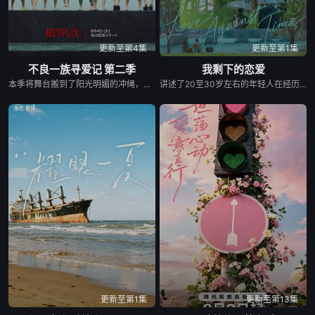
更新至第4集
更新至第1集
不良一族寻爱记 第二季
我剩下的恋爱
本季将舞台搬到了阳光明媚的冲绳，来自日本各地的暴走族与不良男女齐聚新学校。他们将带着各自复杂的过去在海边展开共同生活，不仅直面碰撞的火花与羁绊，也在真挚的恋爱中寻求“人生重启”的蜕变。
讲述了20至30岁左右的年轻人在经历人生终点后，寻找真爱的故事。
更新至第1集
更新至第13集