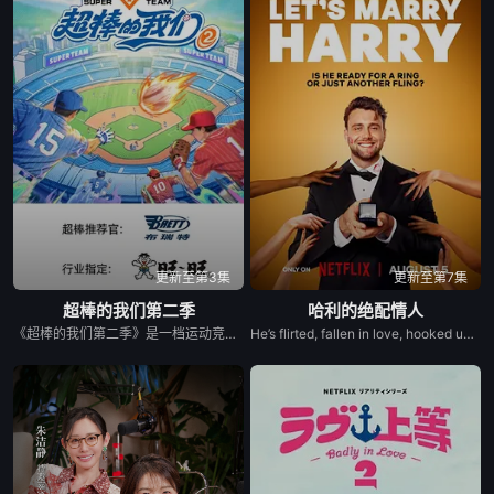
更新至第3集
更新至第7集
超棒的我们第二季
哈利的绝配情人
《超棒的我们第二季》是一档运动竞技成长类真人秀，集结多位棒球少年，以多维度考核争夺席位，层层比拼后选拔9位少年锁定首发，与强队对决。全程记录少年们从独自拼搏到凝聚团魂的成长，打造兼具竞技性与观赏性的青春成长纪实。
He’s flirted, fallen in love, hooked up, and broken up. He’s even proposed with a candy ring. But now, in the new series Let’s Marry Harry, Harry Jowsey’s ready for the real thing. After traveling all across the Netflix Reality Universe in search of his soulmate (see: Too Hot to Handle and Perfect Match as evidence), Jowsey will date a new pool of potential matches in hopes of ...