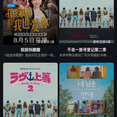
更新至第2集
更新至第4集
姐姐快醒醒
不良一族寻爱记第二季
《姐姐快醒醒》是由刘恋主理的一档女性向视频播客节目，每期邀请一位有故事女性嘉宾来到刘恋家中，展开轻松、真实的朋友式对谈。节目围绕成长、关系、职场、情绪与人生选择等话题，呈现不同女性在聚光灯之外鲜活、有共鸣的一面。
本季将舞台搬到了阳光明媚的冲绳，来自日本各地的暴走族与不良男女齐聚新学校。他们将带着各自复杂的过去在海边展开共同生活，不仅直面碰撞的火花与羁绊，也在真挚的恋爱中寻求“人生重启”的蜕变。