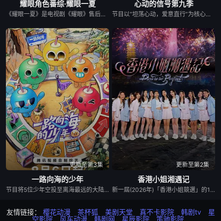
耀眼角色番综·耀眼一夏
心动的信号第九季
《耀眼一夏》是电视剧《耀眼》售后的毕业角色番综，由关晓彤、李昀锐、毛俊杰、边天扬、王翰闻、高秋梓原班主演齐聚录制。扎扎亭的老朋友们陆续回来，大家一起笑闹，一起为那场筹备已久的毕业联欢晚会亮灯开场。两天一夜，从二人的精心准备到众人相聚——这场迟来的重聚，终于让那个夏天有了最耀眼的收尾。
节目以“坦荡心动，爱意直行”为核心主题，聚焦真诚直白的新式恋爱，告别无效拉扯，走进心动小屋，见证单身青年之间萌生的浪漫情愫。
更新至第3集
更新至第2集
一路向海的少年
香港小姐湘遇记
节目将5位少年空投至离海最远的大陆腹地，他们只有一辆车和一车椰子们，通过在途径补给站完成挑战任务，获取里程盲盒，一路向海，最终解锁终极目标地。这不仅是档公路远行节目，更是一场积蓄力量奔赴山海，在实践中探寻与体验的少年成长旅行真人秀。
新一屆(2026年)「香港小姐競選」的12位佳麗於湖南之旅分成三個小組，分別向「師姐」馮盈盈、黃嘉雯、陳懿德請教選美心得。 佳麗們會換上華麗漢服，在南岳里廟會民俗主題美食文化街區打卡爭艷；再穿著旗袍到著名地標「1944小鎮」參與巡遊；縱返到民宿稍歇，也會做好穿泳衣的準備踏入Q A環節。 長沙、衡陽還有更多景點，有待眾佳麗一一發掘，跟老師學習湘繡技巧；而刺激的激流漂流體驗，同樣在這趟旅程的行程列表之中。
友情链接：
樱花动漫
茶杯狐
美剧天堂
真不卡影院
韩剧tv
星
空影院
风车动漫
韩剧网
星辰影院
策驰影院