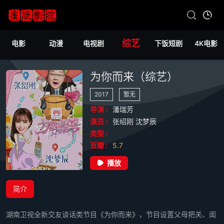
综艺
电影
动漫
电视剧
下饭短剧
4K电影
为你而来（综艺）
2017
暂无
导演 :
潘瑞芳
演员 :
张绍刚
沈梦辰
类型 :
豆瓣 :
5.7
播放
简介
湖南卫视全新交友谈话类节目《为你而来》，节目设置父母把关、闺