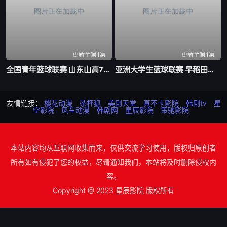
更新至第1集
更新至第1集
全国青年篮球联赛 山东山高79-59新疆广汇20260803
亚洲大学生篮球联赛 早稻田大学VS清华大学20260804
友情链接：
樱花动漫
茶杯狐
美剧天堂
真不卡影院
韩剧tv
星
空影院
风车动漫
韩剧网
星辰影院
策驰影院
本站内容均从互联网收集而来，仅供交流学习使用，版权归原创者
所有如有侵犯了您的权益，尽请通知我们，本站将及时删除侵权内
容。
Copyright @ 2023 星辰影院 版权所有