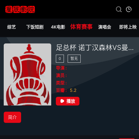
体育赛事
综艺
下饭短剧
4K电影
演唱会
即将上映
足总杯 诺丁汉森林VS曼城20250427
0
暂无
导演 :
演员 :
类型 :
豆瓣 :
5.2
播放
简介