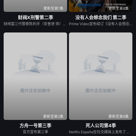
更新至第1集
更新至第8集
财阀X刑警第二季
没有人会想念我们 第二季
财阀富三代警察陈利手（安普贤 饰）华丽回归，完美蜕变为成熟专业的刑警，继续以财力同实力展开查案历险记。新上司朱惠拉（郑恩彩 饰）空降，两个性格不合的拍挡将联手破案。
Prime Video宣布续订《没有人会想念我们》第二季。
更新至第2集
更新至第6集
方舟一号第三季
死人公司第4季
官方宣布第三季
Netflix España在社交媒体上发布了一张由Laura Caballero和演员Carlos Arces Torregrosers主演的“Muertos S.L.”化妆套装中的照片，我们有好消息要告诉你们。劳拉和阿尔贝托·卡瓦列罗仍然很甜蜜，他们证实将有第四季的《死亡S.L.》，这是西班牙喜剧流派中最伟大的小说之一，在Movistar Plus+的标志下的前两季之后，于今年夏天登陆Netflix。导演本人与该系列的伟大演员兼主角卡洛斯·阿雷塞斯一起主演了这一宣布，证实托雷格罗萨殡仪馆的员工将有更多的冒险经历。