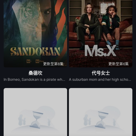
更新至第8集
更新至第6集
桑德坎
代号女士
In Borneo, Sandokan is a pirate who lives by the day: he fights only for himself and his crew. But his life changes when he meets Marianne, the beautiful daughter of the British consul in Labuan. It is the beginning of an impossible love affair between two similar souls.
A suburban mom and her high school friend plot to frighten her unfaithful husband straight, but their scheme spirals into murder, trapping her between law enforcement, drug lords, and ruthless PTA moms.