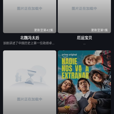
更新至第42集
更新至第1集
北魏冯太后
厄运宝贝
该剧讲述了中国历史上第一位政绩卓著的女改革家——北魏冯太后充满传奇色彩的一生。 故事发生在南北朝时期，北方地区的北魏王朝正值太武帝当政。太平真君十年，太武帝颁诏，命大将军冯邈带兵征讨柔然。大臣乙浑以冯邈是降将为由极力反对，左昭仪冯姑出面力挺大将军冯邈，太武帝最终决定仍由冯邈带兵出征。冯邈战败投降，大为震怒的太武帝派乙浑诛杀冯家老小，冯姑的哥哥冯朗也被赐死，冯朗的儿子冯熙因为逃到羌族部落，性命得以保全。冯朗的女儿冯淑仪几经波折，最终以戴罪之身进入皇宫做了一个小奴婢。 少年冯淑仪聪慧机敏，后来成为了少年皇子拓跋浚的伴读。公元452年，年仅13岁的拓跋浚称帝，成为历史上的文成帝。冯淑仪被选为贵人，并最终成为母仪天下的皇后。柔然进犯北魏，文成帝提出比武选将，冯皇后借机召回躲藏在羌族部落的哥哥冯熙。在比武大会上，女扮男装、替父从军的花木兰和冯熙脱颖而出，最终冯熙被任命为先锋，他率部与柔然军队交战，大获全胜，冯家兄妹终于洗刷掉了冯家的耻辱。文成帝打算兴建云岗石窟，得到冯皇后支持的昙曜最终领命开凿佛窟。 文成帝驾崩，火祭之时，冯皇后纵身火海，幸被侍官李弈救出。在众臣的帮助下，冯太后一举铲除了阴谋篡权的乙浑。少年献文帝继位后，冯皇后被尊为冯太后，首次临朝称制。献文帝长大成人，冯太后还政于朝，开始全心教导太子拓跋宏。公元471年，5岁的孝文帝拓跋宏登基，公元476年，冯太后二次临朝称制。冯太后是一位开明的政治家，她鼓励孝文帝矢志改革，富国强兵。在冯皇后的引导和全力支持下，孝文帝颁布实施了《三长制》和《均田制》。在这些改革措施的激励下，北魏王朝国力日渐强大，经济和文化都有了空前的发展。
...