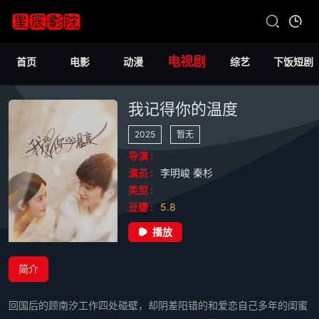
电视剧
首页
电影
动漫
综艺
下饭短剧
我记得你的温度
2025
暂无
导演 :
演员 :
李明峻
秦杉
类型 :
豆瓣 :
5.8
播放
简介
回国后的顾南汐工作四处碰壁，却阴差阳错的和爱恋自己多年的闺蜜