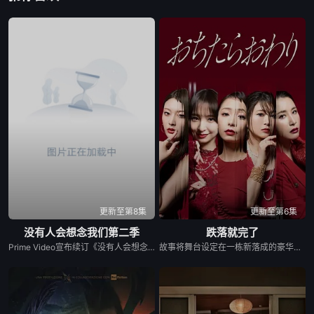
第16集
第17集
第18集
第19集
第20集
第21集
第22集
第23集
第24集
更新至第8集
更新至第6集
没有人会想念我们第二季
跌落就完了
Prime Video宣布续订《没有人会想念我们》第二季。
故事将舞台设定在一栋新落成的豪华高级公寓中。主人公月岛明日海（宇垣美里 饰）本以为和丈夫、女儿搬进这里是幸福生活的开始，却没料到在公寓里与曾有宿怨的真宫孔美子（篠田麻里子 饰）狭路相逢。 孔美子表面上是无可挑剔的名媛妈妈，背地里却深藏着难以捉摸的执念与城府。随着两人再度交锋，阶层差距、生活水准以及家庭环境的不同，让妈妈们之间脆弱的关系迅速演变成一场充斥着嫉妒、不伦、背叛与复仇的激烈暗战。