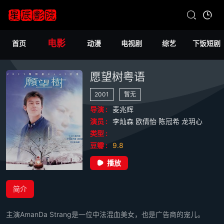
电影
首页
动漫
电视剧
综艺
下饭短剧
愿望树粤语
2001
暂无
导演 :
麦兆辉
演员 :
李灿森
欧倩怡
陈冠希
龙玥心
类型 :
豆瓣 :
9.8
播放
简介
主演AmanDa Strang是一位中法混血美女，也是广告商的宠儿。