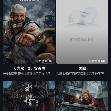
更新至第1集
更新至第1集
大力水手3：安魂曲
破暗
一支秘密科研小队将波派囚禁在地下军事基地，试图驯化并利用他的超人类力量，将其打造成杀伤力极强的军事武器。残酷的实验不断压榨他的身体，也持续点燃着他心底的怒火。很快实验彻底失控，被狂怒彻底吞噬的波派化身无法阻挡的狂暴怪物，挣脱束缚在基地里横冲直撞，所到之处设施尽毁、伤亡惨重。随着时间不断流逝，伤亡数字持续攀升，基地里的一名科学家必须赌上一切，阻止这头失控的怪物，阻止毁灭向外蔓延。
大康太师闻宇阳宴请皇上义子神策府神威将军冷啸天，席间告知他一个消息，刚刚继任北疆镇海王的薛世明遭刺客暗杀，大康名医李长生父子卷入其中，不日将斩首。冷啸天自幼在北疆长大，李长生曾对他有过救命之恩，冷啸天决定亲赴北疆。探求真相...