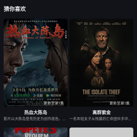
猜你喜欢
更新至第1集
更新至第1集
热血大陈岛
离群索金
影片以大陈岛垦荒历史为创作底色，在尊重历史真实性的前提下，以年轻化、科技化的光影语言活化红色记忆，生动诠释了“艰苦创业、奋发图强、无私奉献、开拓创新”的大陈岛垦荒精神，斩获第五届亚洲国际青年电影展金兰奖“最佳AI影片”等两个奖项。
一名年轻女子从残暴的亡命团伙手中劫走了一批黄金，一路逃到边境荒原深处的偏远哨站暂避。歹徒很快循着踪迹追来，迅速控制了这座孤立无援的据点，将她困在其中。致命凛冬席卷荒原，暴雪封死了所有退路，没有外援也没有退路。女子只能依靠对地形的熟悉和过人的智谋，与一众歹徒周旋博弈。在这片无人援手的荒蛮之地，活下去本身就是一场充斥着狡诈与背叛的危险游戏，而黄金，就是所有人赌上性命的筹码。