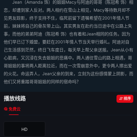
Jean（Amanda 饰）的姐姐Macy与阿迪的哥哥（陈冠希 饰）相
恋，却遭到家人反对。两人相约在雪山上相见，Macy等待数月却不
见男友踪影，终于支持不住，临死前留下遗嘱希望在2001年情人节
前，妹妹将自己的骨灰带上山。其实男友在赴约当日途中在公路上失
事，而他的弟弟阿迪（陈冠希 饰）也有着和Jean相同的任务。因为
他们早已订下婚盟，要赶在2001年情人节当天举行婚礼。阿迪对自
己生活感到茫然，终日飞车度日，每天早上帮父亲送报。Jean从小有
心脏病，又沉浸在失去姐姐的悲痛中。两人通往雪山的路上相遇，哥
哥姐姐的事将两人距离拉近，而在一次雪崩意外中，更令两人擦出爱
的火花。命运弄人，Jean父亲的到来，立刻为这份感情蒙上阴影，而
他们又将重踏哥哥姐姐的同样的宿命吗？
播放线路
排序
免费云
HD