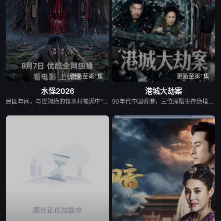
更新至第1集
更新至第1集
水怪2026
港城大劫案
民国年间，与世隔绝的怪水村被湖中“水猴子”所扰。此物实为濒危水栖人猿，能模仿人言诱杀村民。少年水生幼年目睹父亲惨死其手，自此深陷恐惧。村中长老三叔公借祭祀之名行愚昧统治，以活人献祭暂息水怪，却埋下更深祸根。连年暴雨与人为侵扰激怒水猴子，袭击频发。当香兰之弟被食、其父莫叔反抗被杀，香兰决意以身献祭复仇。水生幡然觉醒，不再逃避，联合青年村民布设机关陷阱，假借献祭诱敌。恶战后水怪被擒，却于庆功夜破笼而出，血洗村庄，三叔公亦命丧其口。村民终于醒悟：迷信退让换不来平安。水生断发持叉，率众设伏，以智慧与血勇将水怪斩杀。晨光中，他与香兰相扶而立，唯有直面恐惧、团结抗争，方能驱散千年阴霾，重获新生。
90年代中国香港，三位深陷生存绝境的底层小人物，因一场劫案命运交织。押款员唐月玲急需巨款为心脏病父亲做移植手术；搭档李国荣遭杀猪盘骗光积蓄，还面临失业危机；街坊丧坤在黑帮九纹龙手下谋生，不慎弄丢社团钱款，遭黑帮全城追杀。走投无路的唐月玲与丧坤打算抢夺黑帮钱财，行动失败偶遇李国荣，行车记录仪拍下二人图谋。李国荣顺势提议联手打劫押款车，计划借大坑舞火龙盛典人流管制实施行动，三人在煎熬中达成共识。 行动当晚局势彻底失控：追杀丧坤的黑帮、全副武装的南亚悍匪、本欲假意劫车的三人形成三方混战。三人不忍伤及无辜，驾车转移至僻静处，凭借安保专业能力拼死制服悍匪，押运现金却在激战中焚毁。所幸损失由保险全额赔付，三人因挺身而出勇斗歹徒获得公司嘉奖。丰厚奖金化解所有人困境，唐父手术顺利，丧坤告别黑道拜师经营烧鹅店。影片借跌宕劫案，刻画普通人在金钱诱惑下的道德挣扎，传递坚守底线、向善终有出路的正向内核。