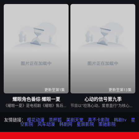
更新至第1集
更新至第13集
耀眼角色番综·耀眼一夏
心动的信号第九季
《耀眼一夏》是电视剧《耀眼》售后的毕业角色番综，由关晓彤、李昀锐、毛俊杰、边天扬、王翰闻、高秋梓原班主演齐聚录制。扎扎亭的老朋友们陆续回来，大家一起笑闹，一起为那场筹备已久的毕业联欢晚会亮灯开场。两天一夜，从二人的精心准备到众人相聚——这场迟来的重聚，终于让那个夏天有了最耀眼的收尾。
节目以“坦荡心动，爱意直行”为核心主题，聚焦真诚直白的新式恋爱，告别无效拉扯，走进心动小屋，见证单身青年之间萌生的浪漫情愫。
友情链接：
樱花动漫
茶杯狐
美剧天堂
真不卡影院
韩剧tv
星
空影院
风车动漫
韩剧网
星辰影院
策驰影院