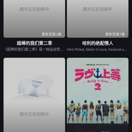
更新至第3集
更新至第7集
超棒的我们第二季
哈利的绝配情人
《超棒的我们第二季》是一档运动竞技成长类真人秀，集结多位棒球少年，以多维度考核争夺席位，层层比拼后选拔9位少年锁定首发，与强队对决。全程记录少年们从独自拼搏到凝聚团魂的成长，打造兼具竞技性与观赏性的青春成长纪实。
He’s flirted, fallen in love, hooked up, and broken up. He’s even proposed with a candy ring. But now, in the new series Let’s Marry Harry, Harry Jowsey’s ready for the real thing. After traveling all across the Netflix Reality Universe in search of his soulmate (see: Too Hot to Handle and Perfect Match as evidence), Jowsey will date a new pool of potential matches in hopes of ...