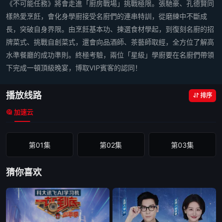
《不可能任務》將會走進「廚房戰場」挑戰極限。張馳豪、孔德賢同
樣熱愛烹飪，會化身學廚接受名廚們的連串特訓，從磨練中不斷成
長，突破自身界限。由烹飪基本功、揀選食材學起，到復刻名廚的招
牌菜式、挑戰自創菜式，還會向品酒師、茶藝師取經，全方位了解高
水準餐廳的成功準則。終極考驗，兩位「星級」學廚要在名廚們帶領
下完成一頓頂級晚宴，博取VIP賓客的認同！
播放线路
排序
加速云
第01集
第02集
第03集
猜你喜欢