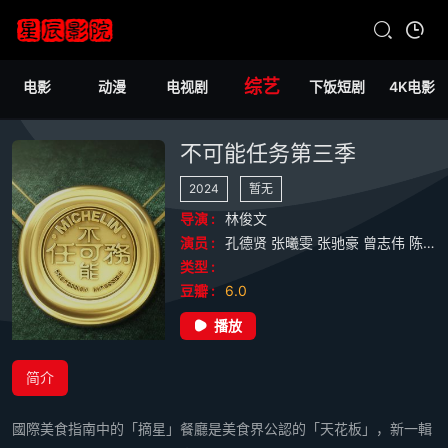
综艺
电影
动漫
电视剧
下饭短剧
4K电影
不可能任务第三季
2024
暂无
导演 :
林俊文
演员 :
孔德贤
张曦雯
张驰豪
曾志伟
陈豪
类型 :
豆瓣 :
6.0
播放
简介
國際美食指南中的「摘星」餐廳是美食界公認的「天花板」，新一輯