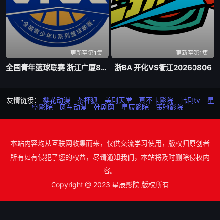
更新至第1集
更新至第1集
全国青年篮球联赛 浙江广厦84-74新疆广汇20260807
浙BA 开化VS衢江20260806
友情链接：
樱花动漫
茶杯狐
美剧天堂
真不卡影院
韩剧tv
星
空影院
风车动漫
韩剧网
星辰影院
策驰影院
本站内容均从互联网收集而来，仅供交流学习使用，版权归原创者
所有如有侵犯了您的权益，尽请通知我们，本站将及时删除侵权内
容。
Copyright @ 2023 星辰影院 版权所有