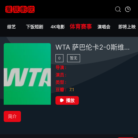
体育赛事
综艺
下饭短剧
4K电影
演唱会
即将上映
WTA 萨巴伦卡2-0斯维托丽娜20250502
0
暂无
导演 :
演员 :
类型 :
豆瓣 :
7.1
播放
简介