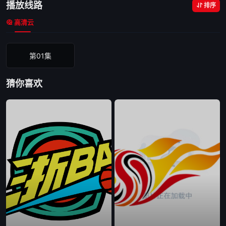
播放线路
排序
高清云
第01集
猜你喜欢