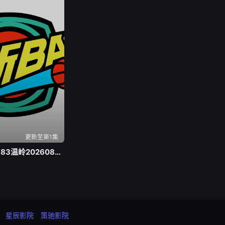
更新至第1集
浙BA 路桥80-83温岭20260805
星辰影院
策驰影院