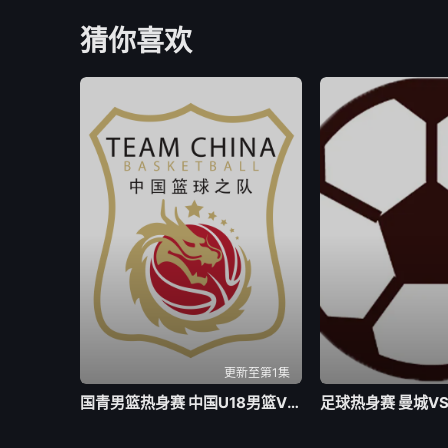
猜你喜欢
更新至第1集
国青男篮热身赛 中国U18男篮VS加拿大大卫安篮球学院20260804