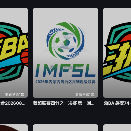
更新至第1集
更新至第1集
浙BA 三门59-57天台20260805
蒙超联赛四分之一决赛 第一回合 乌兰察布队VS包头队20260804
浙BA 磐安74