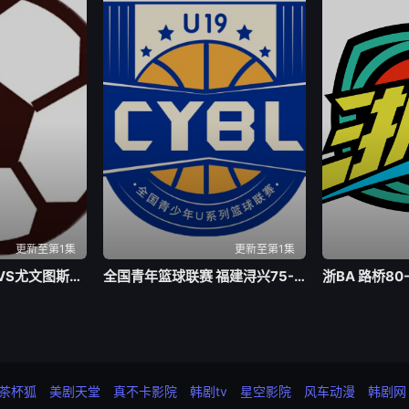
更新至第1集
更新至第1集
足球热身赛 切尔西VS尤文图斯20260805
全国青年篮球联赛 福建浔兴75-72辽宁沈阳三生20260805
茶杯狐
美剧天堂
真不卡影院
韩剧tv
星空影院
风车动漫
韩剧网