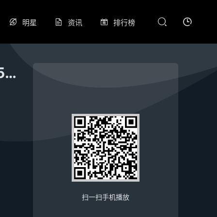
明星
资讯
排行榜
斯诺克 韦恩·汤森2-4亚伦·卡纳万20250510
扫一扫手机播放