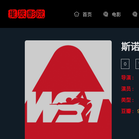
首页
电影
0
导演 :
演员 :
类型 :
豆瓣 :