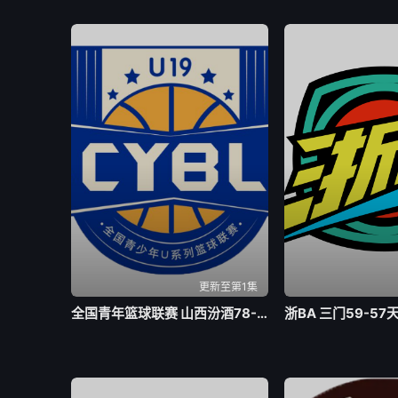
更新至第1集
全国青年篮球联赛 山西汾酒78-73四川锦城20260805