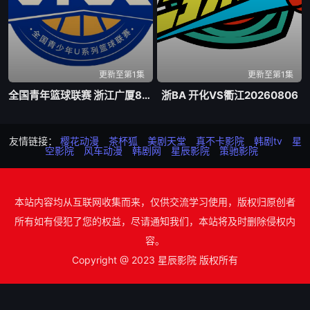
更新至第1集
更新至第1集
全国青年篮球联赛 浙江广厦84-74新疆广汇20260807
浙BA 开化VS衢江20260806
友情链接：
樱花动漫
茶杯狐
美剧天堂
真不卡影院
韩剧tv
星
空影院
风车动漫
韩剧网
星辰影院
策驰影院
本站内容均从互联网收集而来，仅供交流学习使用，版权归原创者
所有如有侵犯了您的权益，尽请通知我们，本站将及时删除侵权内
容。
Copyright @ 2023 星辰影院 版权所有