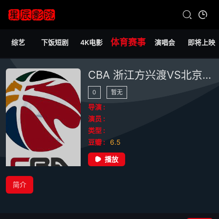
体育赛事
综艺
下饭短剧
4K电影
演唱会
即将上映
CBA 浙江方兴渡VS北京北汽20250509
0
暂无
导演 :
演员 :
类型 :
豆瓣 :
6.5
播放
简介