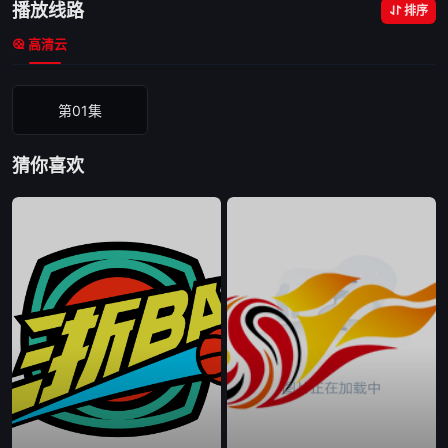
播放线路
排序
高清云
第01集
猜你喜欢