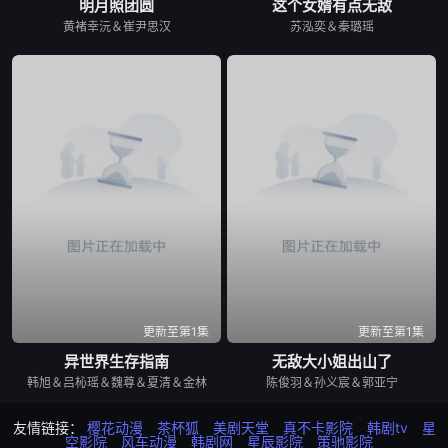
明月照团圆
这个女婿有点无敌
黄褚幸沅＆崔尹思汉
苏泓奕＆秦璐瑶
更新至第1集
更新至第1集
异世界生存指南
无敌大小姐出山了
韩旭＆吕杺瑶＆魏尊＆夏清＆金林
陈俊羽＆孙义宸＆郭亚宁
友情链接：
樱花动漫
茶杯狐
美剧天堂
真不卡影院
韩剧tv
星
空影院
风车动漫
韩剧网
星辰影院
策驰影院