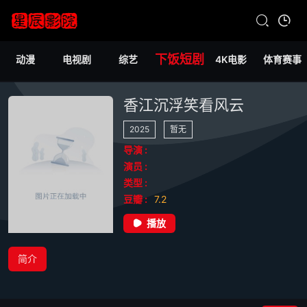
下饭短剧
动漫
电视剧
综艺
4K电影
体育赛事
香江沉浮笑看风云
2025
暂无
导演 :
演员 :
类型 :
豆瓣 :
7.2
播放
简介