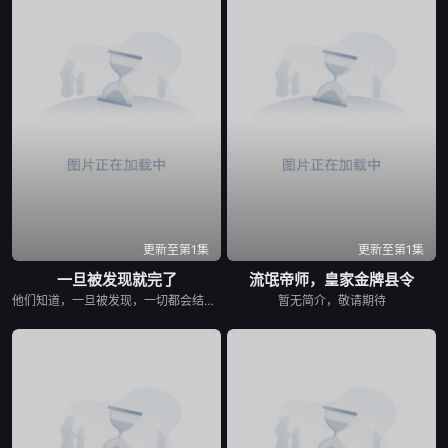
第19集
第20集
第21集
第22集
第23集
第24集
第25集
第26集
第27集
第28集
第29集
第30集
第31集
第32集
第33集
更新至第1集
更新至第1集
一旦被发现就完了
流氓帝师，皇家金牌县令
第34集
第35集
第36集
他们知道，一旦被发现，一切都会结束。 &nbsp; &nbsp; &nbsp; &nbsp; &nbsp; &nbsp; &nbsp; &nbsp; &nbsp; &nbsp; &nbsp; &nbsp; &nbsp; &nbsp; &nbsp; &nbsp; &nbsp; &nbsp; &nbsp; &nbsp; &nbsp; &nbsp; &nbsp; &nbsp; &nbsp; &nbsp; &nbsp; &nbsp; &nbsp; &nbsp; &nbsp; &nbsp; &nbsp; &nbsp; &nbsp; 一对高中情侣努力守护他们的秘密恋情， &nbsp; &nbsp; &nbsp; &nbsp; &nbsp; &nbsp; &nbsp; &nbsp; &nbsp; &nbsp; &nbsp; &nbsp; &nbsp; &nbsp; &nbsp; &nbsp; &nbsp; &nbsp; &nbsp; &nbsp; &nbsp; &nbsp; &nbsp; &nbsp; &nbsp; &nbsp; &nbsp; &nbsp; &nbsp; &nbsp; &nbsp; &nbsp; &nbsp; &nbsp; &nbsp; 在嫉妒、误解和被发现的恐惧中艰难前行。 &nbsp; &nbsp; &nbsp; &nbsp; &nbsp; &nbsp; &nbsp; &nbsp; &nbsp; &nbsp; &nbsp; &nbsp; &nbsp; &nbsp; &nbsp; &nbsp; &nbsp; &nbsp; &nbsp; &nbsp; &nbsp; &nbsp; &nbsp; &nbsp; &nbsp; &nbsp; &nbsp; &nbsp; &nbsp; &nbsp; &nbsp; &nbsp; &nbsp; &nbsp; &nbsp; 他们的爱情始于学校空无一人的体育器材室。 &nbsp; &nbsp; &nbsp; &nbsp; &nbsp; &nbsp; &nbsp; &nbsp; &nbsp; &nbsp; &nbsp; &nbsp; &nbsp; &nbsp; &nbsp; &nbsp; &nbsp; &nbsp; &nbsp; &nbsp; &nbsp; &nbsp; &nbsp; &nbsp; &nbsp; &nbsp; &nbsp; &nbsp; &nbsp; &nbsp; &nbsp; &nbsp; &nbsp; &nbsp; &nbsp; 他们立下一个约定： &nbsp; &nbsp; &nbsp; &nbsp; &nbsp; &nbsp; &nbsp; &nbsp; &nbsp; &nbsp; &nbsp; &nbsp; &nbsp; &nbsp; &nbsp; &nbsp; &nbsp; &nbsp; &nbsp; &nbsp; &nbsp; &nbsp; &nbsp; &nbsp; &nbsp; &nbsp; &nbsp; &nbsp; &nbsp; &nbsp; &nbsp; &nbsp; &nbsp; &nbsp; &nbsp; 「如果有人发现我们的关系，我们就分手。」 &nbsp; &nbsp; &nbsp; &nbsp; &nbsp; &nbsp; &nbsp; &nbsp; &nbsp; &nbsp; &nbsp; &nbsp; &nbsp; &nbsp; &nbsp; &nbsp; &nbsp; &nbsp; &nbsp; &nbsp; &nbsp; &nbsp; &nbsp; &nbsp; &nbsp; &nbsp; &nbsp; &nbsp; &nbsp; &nbsp; &nbsp; &nbsp; &nbsp; &nbsp; &nbsp; 他们相爱——却不得不隐藏。 &nbsp; &nbsp; &nbsp; &nbsp; &nbsp; &nbsp; &nbsp; &nbsp; &nbsp; &nbsp; &nbsp; &nbsp; &nbsp; &nbsp; &nbsp; &nbsp; &nbsp; &nbsp; &nbsp; &nbsp; &nbsp; &nbsp; &nbsp; &nbsp; &nbsp; &nbsp; &nbsp; &nbsp; &nbsp; &nbsp; &nbsp; &nbsp; &nbsp; &nbsp; &nbsp; 一个关于两个少年在冲突、距离与脆弱中学会爱的动人成长故事。
暂无简介，敬请期待
第37集
第38集
第39集
第40集
第41集
第42集