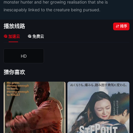
monster hunter and her growing realisation that she is
inescapably linked to the creature being pursued.
播放线路
排序
加速云
免费云
HD
猜你喜欢