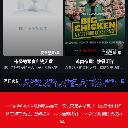
更新至第1集
更新至第1集
奇怪的零食店钱天堂
鸡肉帝国：快餐阴谋
该剧讲述神秘的主人洪子卖能够实现人们愿望的神秘零食，以及人们来到那里展开一段魔法般的故事。
为期28天的冒险之旅，横跨英美两地，仅以炸鸡为食，探究人们对炸鸡的渴望以及产业背后的力量！
友情链接：
樱花动漫
茶杯狐
美剧天堂
真不卡影院
韩剧tv
星
空影院
风车动漫
韩剧网
星辰影院
策驰影院
本站内容均从互联网收集而来，仅供交流学习使用，版权归原创者
所有如有侵犯了您的权益，尽请通知我们，本站将及时删除侵权内
容。