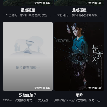
更新至第1集
更新至第1集
最后孤屋
最后孤屋
一个普通的一家四口突遭诡异变故，被困在自家房屋中超过 1000 天无法出门。在资源消耗殆尽与未知神秘威胁的双重逼迫下，一家人必须想方设法联手求生，打破这间禁锢生命的困局。
一个普通的一家四口突遭诡异变故，被困在自家房屋中超过 1000 天无法出门。在资源消耗殆尽与未知神秘威胁的双重逼迫下，一家人必须想方设法联手求生，打破这间禁锢生命的困局。
更新至第1集
更新至第1集
双枪红娘子
眼眸
1938年，高胜男新婚之日，丈夫被日军残害，父辈亦遭屠戮。她举枪聚义，屡袭敌寇威震四方，后得八路军指点决心投身革命。日军欲诱杀高胜男，她孤身赴战舍命换乡亲周全。千钧一发间，八路军突袭而至全歼敌寇，高胜男血染沙场，生死未卜……
摄影师徐珍因遗传性眼病，视力正在一天天衰退。双胞胎妹妹徐仁的离奇死亡，被警方定性为自杀，但她笃定其中另有隐情。不顾身边人的劝阻，徐珍顶着逐渐失明的身体状况，执意追查真相。随着调查深入，一股看不见的力量始终如影随形，不断扭曲她的感知，将她拖入恐惧与偏执的深渊。在彻底坠入黑暗之前，她必须揭开妹妹死亡背后的秘密。