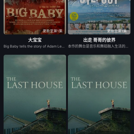
更新至第1集
更新至第1集
大宝宝
出走 哥哥的彼界
Big Baby tells the story of Adam Lewis, a successful horror screenwriter struggling for inspiration for his latest script. After a graphic and realistic nightmare of a hulking man dressed in a baby mask and onesie who axe murders his girlfriend Kate in the middle of the night, Adam gets the inspiration he needs for his new screenplay. Excited about the direction his story is taking, he starts losing himself in his script. Things are better than ever for Adam and Kate until “Big Baby” starts appearing in real life and tormenting and killing victims fueled by his own revenge. Characters from Adam’s script begin to pay him visits pleading for their lives, and he quickly realizes he holds their fate in his hands. Power and fear completely consume Adam until his girlfriend Kate is terrified of the man she once loved.
本作的舞台是音乐和舞蹈融入生活的冲绳。与母亲朱音、妹妹舞一起生活的照屋踊，憧憬舞蹈学校的丽莎，开始了舞蹈生涯。朱音为了支撑家数在酒吧工作，不擅长与人打交道的舞总是在学校前专心地注视着哥哥的身影。不久，踊与丽莎组成一对，绽放了她的才能。