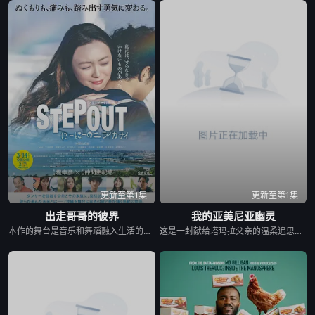
更新至第1集
更新至第1集
出走哥哥的彼界
我的亚美尼亚幽灵
本作的舞台是音乐和舞蹈融入生活的冲绳。与母亲朱音、妹妹舞一起生活的照屋踊，憧憬舞蹈学校的丽莎，开始了舞蹈生涯。朱音为了支撑家数在酒吧工作，不擅长与人打交道的舞总是在学校前专心地注视着哥哥的身影。不久，踊与丽莎组成一对，绽放了她的才能。
这是一封献给塔玛拉父亲的温柔追思信，她的父亲曾是苏联亚美尼亚的电影演员。塔玛拉从小就在电视上目睹了他的风采，而她自己后来也成为了一名电影制作人。影片带领观众进行了一场迷人的梦游，穿越亚美尼亚电影历史的景观。