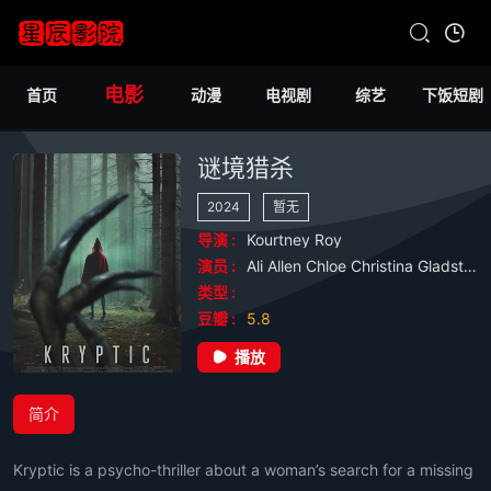
电影
首页
动漫
电视剧
综艺
下饭短剧
谜境猎杀
2024
暂无
导演 :
Kourtney
Roy
演员 :
Ali
Allen
Chloe
Christina
Gladstone
类型 :
豆瓣 :
5.8
播放
简介
Kryptic is a psycho-thriller about a woman’s search for a missing