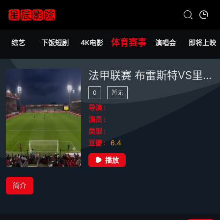
体育赛事
综艺
下饭短剧
4K电影
演唱会
即将上映
法甲联赛 布雷斯特VS里尔 20250511
0
暂无
导演 :
演员 :
类型 :
豆瓣 :
6.4
播放
简介