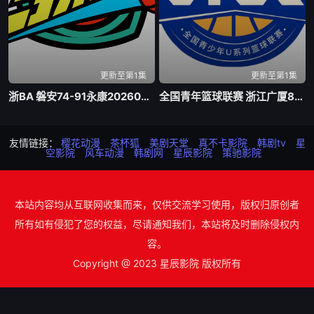
更新至第1集
更新至第1集
浙BA 磐安74-91永康20260805
全国青年篮球联赛 浙江广厦81-70山东山高20260805
友情链接：
樱花动漫
茶杯狐
美剧天堂
真不卡影院
韩剧tv
星
空影院
风车动漫
韩剧网
星辰影院
策驰影院
本站内容均从互联网收集而来，仅供交流学习使用，版权归原创者
所有如有侵犯了您的权益，尽请通知我们，本站将及时删除侵权内
容。
Copyright @ 2023 星辰影院 版权所有