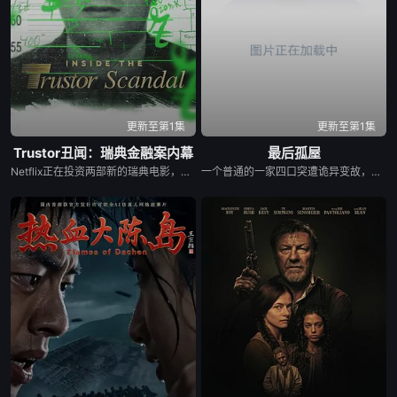
更新至第1集
更新至第1集
Trustor丑闻：瑞典金融案内幕
最后孤屋
Netflix正在投资两部新的瑞典电影，其中包括Karin af Klintberg和Teresa Alldén关于瑞典最臭名昭著的生态犯罪之一的纪录片《Trustor》。在这里，约阿希姆·波斯纳走了出来，用他自己的话告诉了他关于信托丑闻的故事。卡琳·阿夫·克林特伯格问自己：“五个人怎么能骗了6亿，却仍然逍遥法外？”她在一份新闻稿中说：“是男人在欺骗这个系统，这是一个经典的猫捉老鼠游戏，金融部门也被骗了。无论这是一次聪明还是笨拙的抢劫，小偷都带着一个没有戴强盗面具或开一枪的宝箱逃走了。但也有受害者，我们不能忘记”。
一个普通的一家四口突遭诡异变故，被困在自家房屋中超过 1000 天无法出门。在资源消耗殆尽与未知神秘威胁的双重逼迫下，一家人必须想方设法联手求生，打破这间禁锢生命的困局。