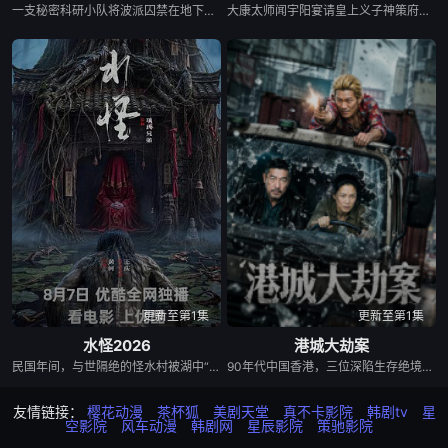
一支秘密科研小队将波派囚禁在地下军事基地，试图驯化并利用他的超人类力量，将其打造成杀伤力极强的军事武器。残酷的实验不断压榨他的身体，也持续点燃着他心底的怒火。很快实验彻底失控，被狂怒彻底吞噬的波派化身无法阻挡的狂暴怪物，挣脱束缚在基地里横冲直撞，所到之处设施尽毁、伤亡惨重。随着时间不断流逝，伤亡数字持续攀升，基地里的一名科学家必须赌上一切，阻止这头失控的怪物，阻止毁灭向外蔓延。
大康太师闻宇阳宴请皇上义子神策府神威将军冷啸天，席间告知他一个消息，刚刚继任北疆镇海王的薛世明遭刺客暗杀，大康名医李长生父子卷入其中，不日将斩首。冷啸天自幼在北疆长大，李长生曾对他有过救命之恩，冷啸天决定亲赴北疆。探求真相...
更新至第1集
更新至第1集
水怪2026
港城大劫案
民国年间，与世隔绝的怪水村被湖中“水猴子”所扰。此物实为濒危水栖人猿，能模仿人言诱杀村民。少年水生幼年目睹父亲惨死其手，自此深陷恐惧。村中长老三叔公借祭祀之名行愚昧统治，以活人献祭暂息水怪，却埋下更深祸根。连年暴雨与人为侵扰激怒水猴子，袭击频发。当香兰之弟被食、其父莫叔反抗被杀，香兰决意以身献祭复仇。水生幡然觉醒，不再逃避，联合青年村民布设机关陷阱，假借献祭诱敌。恶战后水怪被擒，却于庆功夜破笼而出，血洗村庄，三叔公亦命丧其口。村民终于醒悟：迷信退让换不来平安。水生断发持叉，率众设伏，以智慧与血勇将水怪斩杀。晨光中，他与香兰相扶而立，唯有直面恐惧、团结抗争，方能驱散千年阴霾，重获新生。
90年代中国香港，三位深陷生存绝境的底层小人物，因一场劫案命运交织。押款员唐月玲急需巨款为心脏病父亲做移植手术；搭档李国荣遭杀猪盘骗光积蓄，还面临失业危机；街坊丧坤在黑帮九纹龙手下谋生，不慎弄丢社团钱款，遭黑帮全城追杀。走投无路的唐月玲与丧坤打算抢夺黑帮钱财，行动失败偶遇李国荣，行车记录仪拍下二人图谋。李国荣顺势提议联手打劫押款车，计划借大坑舞火龙盛典人流管制实施行动，三人在煎熬中达成共识。 行动当晚局势彻底失控：追杀丧坤的黑帮、全副武装的南亚悍匪、本欲假意劫车的三人形成三方混战。三人不忍伤及无辜，驾车转移至僻静处，凭借安保专业能力拼死制服悍匪，押运现金却在激战中焚毁。所幸损失由保险全额赔付，三人因挺身而出勇斗歹徒获得公司嘉奖。丰厚奖金化解所有人困境，唐父手术顺利，丧坤告别黑道拜师经营烧鹅店。影片借跌宕劫案，刻画普通人在金钱诱惑下的道德挣扎，传递坚守底线、向善终有出路的正向内核。
友情链接：
樱花动漫
茶杯狐
美剧天堂
真不卡影院
韩剧tv
星
空影院
风车动漫
韩剧网
星辰影院
策驰影院