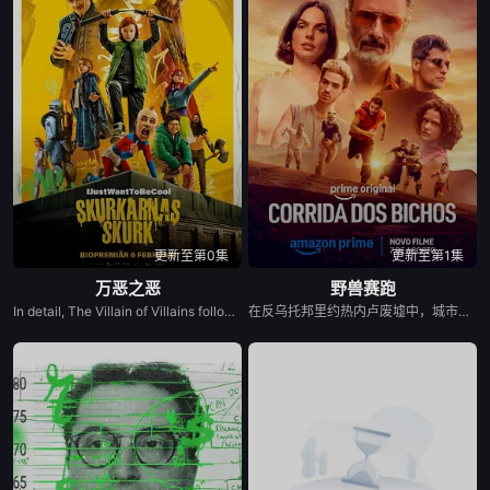
更新至第0集
更新至第1集
万恶之恶
野兽赛跑
In detail, The Villain of Villains follows 12-year-old rebellious Stephanie, who dreams of becoming a superhero like her late mother but fails the entrance exam to the Hero School. She gets a second chance if she infiltrates the Villain School to retrieve a powerful artefact that's been stolen. At the Villain School, her loyalty is tested, and her search leads her to the Villai...
在反乌托邦里约热内卢废墟中，城市被阶级斗争撕裂，人们沉迷于血腥竞技。一位抵抗运动领袖为拯救妹妹免于遭遇比死亡更惨烈的命运，被迫卷入一场暴力而高风险的竞赛。