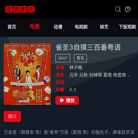
电影
首页
动漫
电视剧
综艺
下饭短剧
雀圣3自摸三百番粤语
2007
暂无
导演 :
林子皓
演员 :
元华
元秋
刘琸琪
夏雨
杨思琦
郭晋
类型 :
豆瓣 :
6.3
播放
简介
万金游（郭晋安 饰）是“雀爷”万叔（夏雨 饰）的独生子，麻雀技艺深