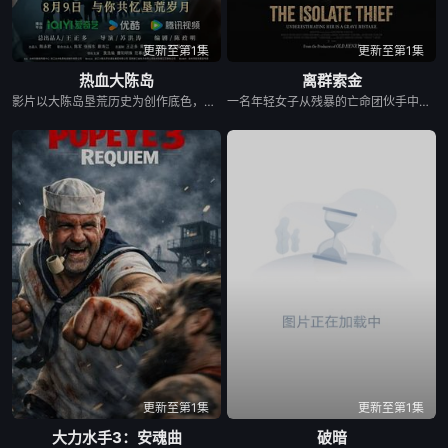
更新至第1集
更新至第1集
热血大陈岛
离群索金
影片以大陈岛垦荒历史为创作底色，在尊重历史真实性的前提下，以年轻化、科技化的光影语言活化红色记忆，生动诠释了“艰苦创业、奋发图强、无私奉献、开拓创新”的大陈岛垦荒精神，斩获第五届亚洲国际青年电影展金兰奖“最佳AI影片”等两个奖项。
一名年轻女子从残暴的亡命团伙手中劫走了一批黄金，一路逃到边境荒原深处的偏远哨站暂避。歹徒很快循着踪迹追来，迅速控制了这座孤立无援的据点，将她困在其中。致命凛冬席卷荒原，暴雪封死了所有退路，没有外援也没有退路。女子只能依靠对地形的熟悉和过人的智谋，与一众歹徒周旋博弈。在这片无人援手的荒蛮之地，活下去本身就是一场充斥着狡诈与背叛的危险游戏，而黄金，就是所有人赌上性命的筹码。
更新至第1集
更新至第1集
大力水手3：安魂曲
破暗