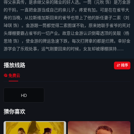
得父亲真传，是承继父亲的赌业的好人选。一筒（元秋 饰）是万金游
的干妈，一直把金游当成自己的亲儿子，疼爱有加。可是在在雀爷大
寿的当晚，从拉斯维加斯回来的雀爷也带上了他的新任妻子二索（刘
琸琪 饰）。金游跟一筒都觉得二索图谋不轨，原来她联手雀爷的死对
头爆棚要霸占雀爷的一切产业。故意让金游认识倒霉透顶的吴靓（杨
思琦 饰），使金游的牌运急速下跌，每次打牌拿的都是烂牌。幸好金
游学会了乐观处事，运气刚要回来的时候，女友却被爆棚挟持……
播放线路
排序
免费云
HD
猜你喜欢