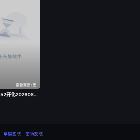
更新至第1集
浙BA 江山69-52开化20260803
星辰影院
策驰影院