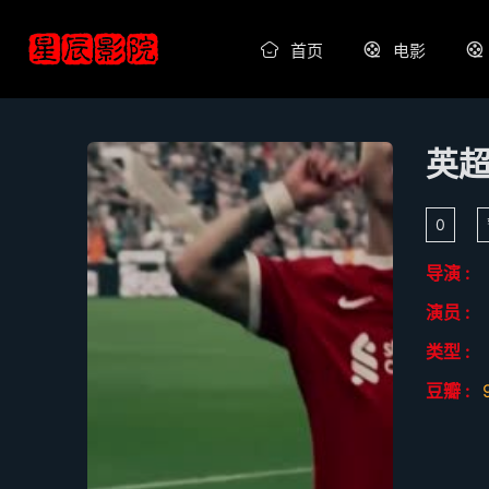
首页
电影
英超
0
导演 :
演员 :
类型 :
豆瓣 :