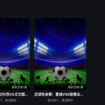
更新至第1集
更新至第1集
足球热身赛：切尔西VS尤文图斯20260805
足球热身赛：曼城VSK联赛全明星20260805
介，敬请期待
暂无简介，敬请期待