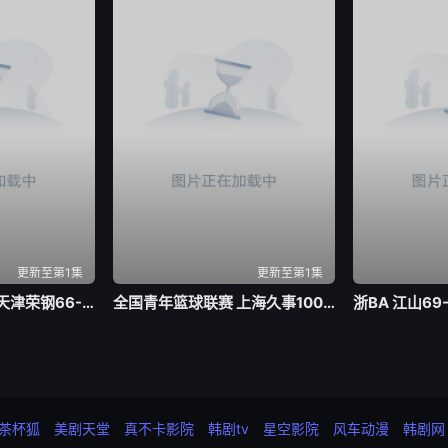
更新至第1集
更新至第1集
全国青年篮球联赛 天津荣钢66-79吉林东北虎20260804
全国青年篮球联赛 上海久事100-74浙江稠州银行20260803
茶杯狐
美剧天堂
真不卡影院
韩剧tv
星空影院
风车动漫
韩剧网