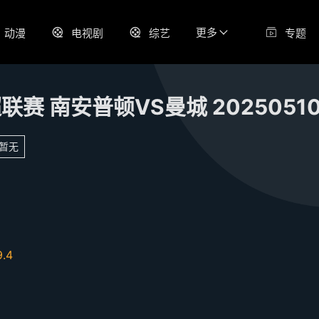
更多
动漫
电视剧
综艺
专题
联赛 南安普顿VS曼城 2025051
暂无
9.4