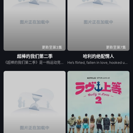
更新至第3集
更新至第7集
超棒的我们第二季
哈利的绝配情人
《超棒的我们第二季》是一档运动竞技成长类真人秀，集结多位棒球少年，以多维度考核争夺席位，层层比拼后选拔9位少年锁定首发，与强队对决。全程记录少年们从独自拼搏到凝聚团魂的成长，打造兼具竞技性与观赏性的青春成长纪实。
He’s flirted, fallen in love, hooked up, and broken up. He’s even proposed with a candy ring. But now, in the new series Let’s Marry Harry, Harry Jowsey’s ready for the real thing. After traveling all across the Netflix Reality Universe in search of his soulmate (see: Too Hot to Handle and Perfect Match as evidence), Jowsey will date a new pool of potential matches in hopes of ...