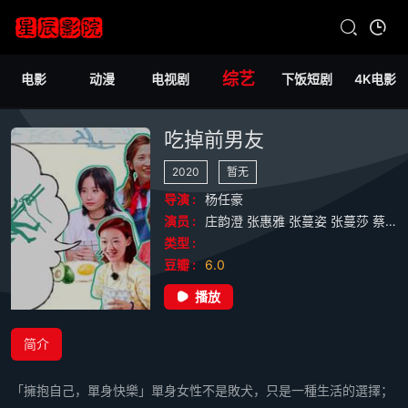
综艺
电影
动漫
电视剧
下饭短剧
4K电影
吃掉前男友
2020
暂无
导演 :
杨任豪
演员 :
庄韵澄
张惠雅
张蔓姿
张蔓莎
蔡宝欣
类型 :
豆瓣 :
6.0
播放
简介
「擁抱自己，單身快樂」單身女性不是敗犬，只是一種生活的選擇；