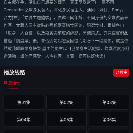
自主權在手，活出自己想要的樣子，真正享受當下! 一眾不同
Generation之單身女藝人，將化身民宿主人，連同「妹仔」Pony，
合力推行「姑婆主題體驗」，廣邀不同年齡、不同身份的女嘉賓前來
作客。女藝人屋主從貼心照顧嘉賓膳食開始，親選食材、根據各自
「單身一人食譜」以及嘉賓與前度的經歷，烹調菜式。究竟嘉賓們品
嘗過「前度菜」後，會否因勾起戀愛回憶而期盼下一段關係，或是依
然故我繼續單身快樂 屋主們更會以自己單身生活經驗，為嘉賓度身訂
造活動，讓他們感受一人宅在家，其實一樣可以好快樂！
播放线路
排序
加速云
第01集
第02集
第03集
第04集
第05集
第06集