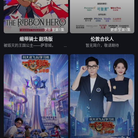
更新至第1集
更新至第1集
缎带骑士 剧场版
伦敦合伙人
被毁灭的王国公主——萨菲娅。 灾厄“内尔伽勒”夺走了她故乡希尔弗兰的一切，她在绝望的尽头，抵达了戈尔德兰。 她怀抱着过往，在人们的温柔相待中，开始觅得一丝微小的希望。 然而，仿佛是为了嘲弄这份平静的日常，灾厄“内尔伽勒”再度降临。 曾将故乡化为灰烬的绝望，如今又要夺走这片土地的光芒。 ——已经，不会再失去任何东西。也不会让任何人失去。 少女拂去悲伤的泪水，执剑而起。 这是一个系上缎带、决心反抗命运的，属于一位英雄的故事。
暂无简介，敬请期待