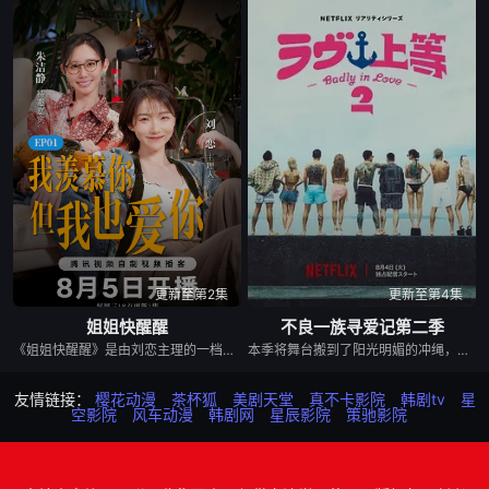
更新至第2集
更新至第4集
姐姐快醒醒
不良一族寻爱记第二季
《姐姐快醒醒》是由刘恋主理的一档女性向视频播客节目，每期邀请一位有故事女性嘉宾来到刘恋家中，展开轻松、真实的朋友式对谈。节目围绕成长、关系、职场、情绪与人生选择等话题，呈现不同女性在聚光灯之外鲜活、有共鸣的一面。
本季将舞台搬到了阳光明媚的冲绳，来自日本各地的暴走族与不良男女齐聚新学校。他们将带着各自复杂的过去在海边展开共同生活，不仅直面碰撞的火花与羁绊，也在真挚的恋爱中寻求“人生重启”的蜕变。
友情链接：
樱花动漫
茶杯狐
美剧天堂
真不卡影院
韩剧tv
星
空影院
风车动漫
韩剧网
星辰影院
策驰影院