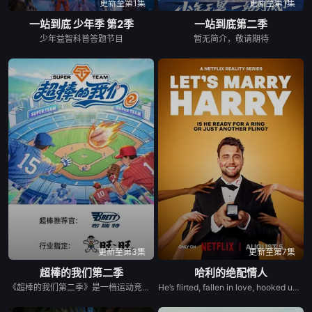
更新至第1集
更新至第1集
一站到底 少年季 第2季
一站到底第二季
少年益智科普答题节目
暂无简介，敬请期待
更新至第3集
更新至第7集
超棒的我们第二季
哈利的绝配情人
《超棒的我们第二季》是一档运动竞技成长类真人秀，集结多位棒球少年，以多维度考核争夺席位，层层比拼后选拔9位少年锁定首发，与强队对决。全程记录少年们从独自拼搏到凝聚团魂的成长，打造兼具竞技性与观赏性的青春成长纪实。
He’s flirted, fallen in love, hooked up, and broken up. He’s even proposed with a candy ring. But now, in the new series Let’s Marry Harry, Harry Jowsey’s ready for the real thing. After traveling all across the Netflix Reality Universe in search of his soulmate (see: Too Hot to Handle and Perfect Match as evidence), Jowsey will date a new pool of potential matches in hopes of ...