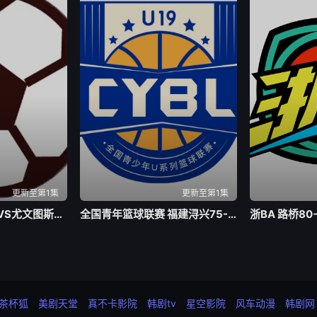
更新至第1集
更新至第1集
足球热身赛 切尔西VS尤文图斯20260805
全国青年篮球联赛 福建浔兴75-72辽宁沈阳三生20260805
茶杯狐
美剧天堂
真不卡影院
韩剧tv
星空影院
风车动漫
韩剧网