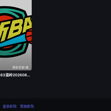
更新至第1集
浙BA 路桥80-83温岭20260805
星辰影院
策驰影院