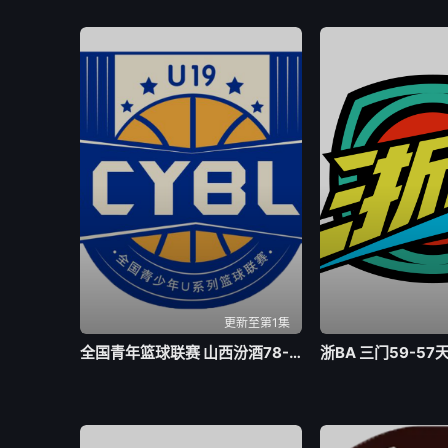
更新至第1集
全国青年篮球联赛 山西汾酒78-73四川锦城20260805