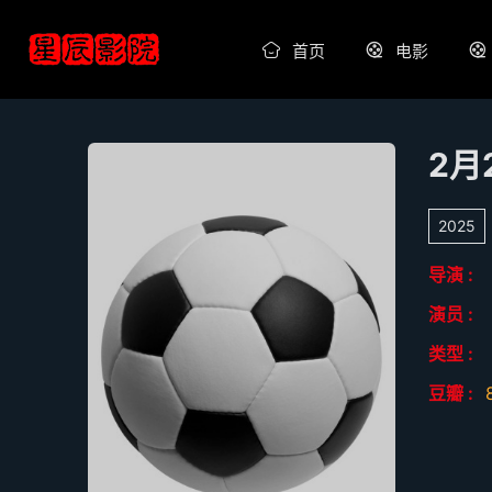
首页
电影
2025
导演 :
演员 :
类型 :
豆瓣 :