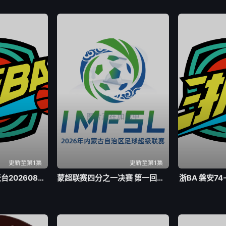
更新至第1集
更新至第1集
浙BA 三门59-57天台20260805
蒙超联赛四分之一决赛 第一回合 乌兰察布队VS包头队20260804
浙BA 磐安74