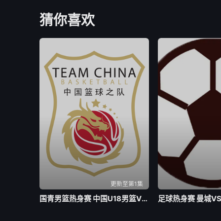
猜你喜欢
更新至第1集
国青男篮热身赛 中国U18男篮VS加拿大大卫安篮球学院20260804