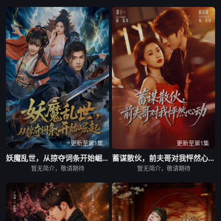
更新至第1集
更新至第1集
妖魔乱世，从掠夺词条开始崛起
蓄谋散伙，前夫哥对我怦然心动
暂无简介，敬请期待
暂无简介，敬请期待