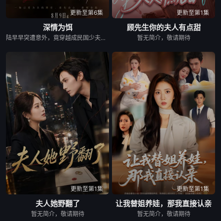
更新至第6集
更新至第1集
深情为饵
顾先生你的夫人有点甜
陆早早突遭意外，竟穿越成民国少夫人苏沐晚，醒来，却是丈夫枪口相对、父母冤案、连环下毒……她于绝境中步步破局，与“醋精”少爷凌慎行从生死对立到情根深重，可就在浓情蜜意时，她骤然梦醒归现代，转角竟撞见那个熟悉的“他”！
暂无简介，敬请期待
更新至第1集
更新至第1集
夫人她野翻了
让我替姐养娃，那我直接认亲
暂无简介，敬请期待
暂无简介，敬请期待