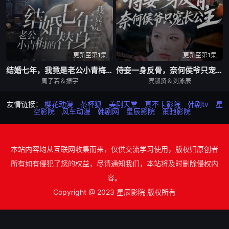
更新至第1集
更新至第1集
结婚七年，我竟是老公小青梅的替身
侍妾一身反骨，奈何侯爷只宠长公主
周子若＆振宇
宾淑贤＆刘泳辰
友情链接：
樱花动漫
茶杯狐
美剧天堂
真不卡影院
韩剧tv
星
空影院
风车动漫
韩剧网
星辰影院
策驰影院
本站内容均从互联网收集而来，仅供交流学习使用，版权归原创者
所有如有侵犯了您的权益，尽请通知我们，本站将及时删除侵权内
容。
Copyright @ 2023 星辰影院 版权所有