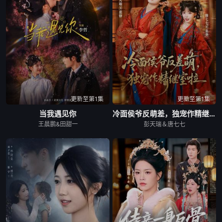
更新至第1集
更新至第1集
当我遇见你
冷面侯爷反萌差，独宠作精继室啦
王晨鹏&田甜一
彭天瑞＆唐七七