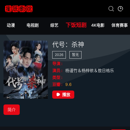
下饭短剧
动漫
电视剧
综艺
4K电影
体育赛事
代号：杀神
2026
暂无
导演 :
演员 :
杨谨竹＆杨梓依＆敖日格乐
类型 :
豆瓣 :
9.6
播放
简介