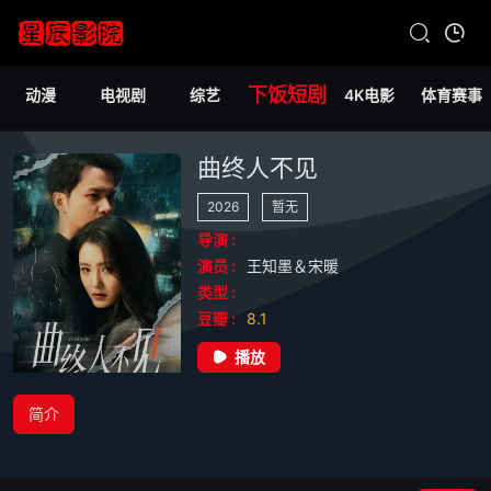
下饭短剧
动漫
电视剧
综艺
4K电影
体育赛事
曲终人不见
2026
暂无
导演 :
演员 :
王知墨＆宋暖
类型 :
豆瓣 :
8.1
播放
简介