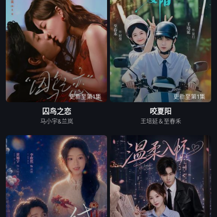
更新至第1集
更新至第1集
囚鸟之恋
咬夏阳
马小宇&兰岚
王培延＆至春禾