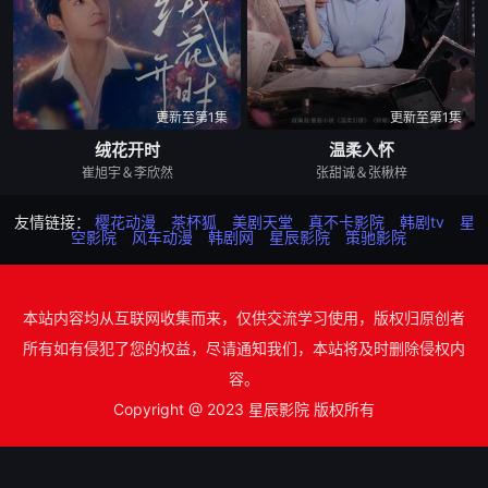
更新至第1集
更新至第1集
绒花开时
温柔入怀
崔旭宇＆李欣然
张甜诚＆张楸梓
友情链接：
樱花动漫
茶杯狐
美剧天堂
真不卡影院
韩剧tv
星
空影院
风车动漫
韩剧网
星辰影院
策驰影院
本站内容均从互联网收集而来，仅供交流学习使用，版权归原创者
所有如有侵犯了您的权益，尽请通知我们，本站将及时删除侵权内
容。
Copyright @ 2023 星辰影院 版权所有