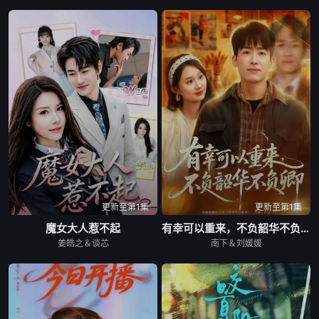
更新至第1集
更新至第1集
魔女大人惹不起
有幸可以重来，不负韶华不负卿
姜皓之＆谈芯
南下＆刘媛媛