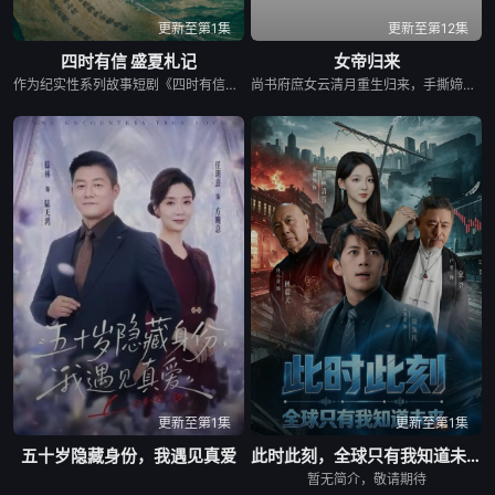
更新至第1集
更新至第12集
四时有信 盛夏札记
女帝归来
作为纪实性系列故事短剧《四时有信》的第一篇章，《盛夏札记》以“信任、承诺与文化认同”为内核，透过福清侨批、新会葵扇、隆昌夏布三项与夏季紧密相关的传统技艺和文化遗存，讲述中国人血脉深处关于信义与温情的动人故事。
尚书府庶女云清月重生归来，手撕媂姐媂母洗刷前世屈辱，结识摄政王萧寒渊。她身为前朝遗孤，执掌凰影卫，闯宫廷斗权贵，赴边关平定异族战乱，于朝堂肃清奸佞整顿朝纲。历经权谋厮杀，生死相守望，她放下前朝执念守护苍生，最终登顶帝位，与萧寒渊相守共治天下。
更新至第1集
更新至第1集
五十岁隐藏身份，我遇见真爱
此时此刻，全球只有我知道未来
暂无简介，敬请期待