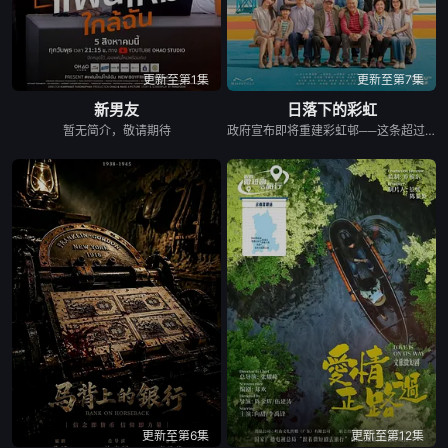
更新至第1集
更新至第7集
新男友
日落下的彩虹
暂无简介，敬请期待
政府宣布即将重建彩虹邨──这条超过60年的名牌屋邨，满载香港情怀，是几代人的成长与回忆。 剧集以七个发生在彩虹之下、细腻动人的小故事，编写各种情感与遗憾，建构香港人的屋邨情怀，当中由不同人物串连不同故事，阡陌交错，并在当中穿插彩虹邨进入倒数的命运，引发现实共鸣。 七个故事包括了亲情、友情、爱情、甚至奇情： （一）彩虹邨的上海理发厅金牌夫妻档，决心面对恩爱背后藏着而难以启齿的秘密； （二）由母亲一手带大的区家三姐弟，因积聚多年的心结而搞出搬迁前的分⼾风波； （三）由小玩到大的彩虹三姊妹淘因为成长而各走各路； （四）离开彩虹邨多年的男生重遇面目全非的初恋女生，两日在人生低谷中寻回彼此初心； （五）屋邨中女恋上国外大厨，但无论是彩虹邨还是关系，都有敌不过的限期； （六）一对由1962年彩虹邨落成便认识的好兄弟，看着一代代人离开，到现在，他们也要面对儿女移民的抉择；以及 （七）一对怨恨极深的父子情，如何在彩虹邨清拆前、在父亲生命最后的限期内，重拾和面对彼此关系⋯⋯ 彩虹邨有期限，人与人的关系也有期限，但因为有了期限，我们才更加珍惜；地方会改变，但当中的人情却永留心中。
更新至第6集
更新至第12集