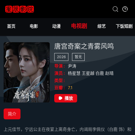
电视剧
首页
电影
动漫
综艺
下饭短剧
唐宫奇案之青雾风鸣
2026
暂无
导演 :
尹涛
演员 :
杨星慧
王星越
白鹿
赵晴
类型 :
豆瓣 :
7.1
播放
简介
上元佳节，宁远公主在夜宴上离奇身亡，内谒局李佩仪（白鹿 饰）和