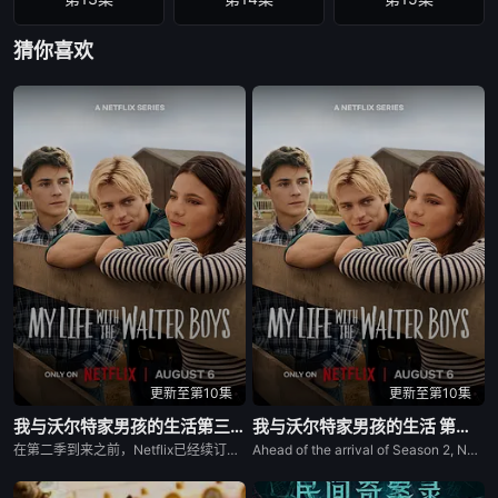
猜你喜欢
第16集
第17集
第18集
第19集
第20集
第21集
第22集
第23集
第24集
第25集
第26集
第27集
第28集
第29集
第30集
第31集
第32集
第33集
更新至第10集
更新至第10集
我与沃尔特家男孩的生活第三季
我与沃尔特家男孩的生活 第三季
第34集
在第二季到来之前，Netflix已经续订了《我和沃尔特男孩的生活》第三季。
Ahead of the arrival of Season 2, Netflix has renewed My Life with the Walter Boys for a third season.