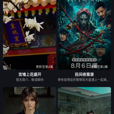
更新至第4集
更新至第2集
宫墙上花盛开
民间奇案录
暂无简介，敬请期待
患有妄想症的警察张天盛遇上一起离奇的神像杀人事件，勘案过程中，牵引出“婴胎报仇”，“娘娘索命”等一连串妖异事件，张天盛虽被种种诡怪幻象阻碍，却坚信这是藏在迷信后的人为诡计，勇于向封建传统宣战，敢于破除流传已久的迷信糟粕，最终，在战胜妄想症的同时，成功还原真相，伸张正义。