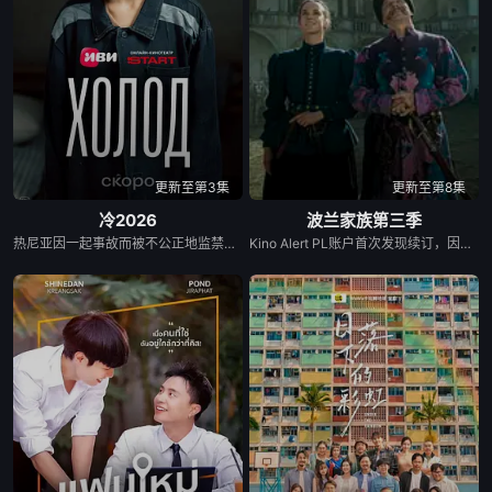
更新至第3集
更新至第8集
冷2026
波兰家族第三季
热尼亚因一起事故而被不公正地监禁，她的丈夫和6岁的女儿在事故中死亡。这起事故的真正罪魁祸首是富家子弟，他们强大的父母“帮助”法院做出了“正确”的决定。在监狱里，热尼亚意外地拯救了一个有影响力的囚犯————亚娜，因为谋杀而服刑的女囚。出于感激，她教热尼亚如何变得更加强大，并帮助她越狱。重获自由后，热尼亚从雅娜那里获得了大笔财富，由此对那些曾经的敌人展开了正义的复仇……
Kino Alert PL账户首次发现续订，因为他们注意到该系列已向波兰电影学院（Polski Institut Sztuki Filmowej）申请了当地资金，要求获得超过200万美元（770万波兰兹罗提）的资金，并获得了批准。Netflix于4月2日正式确认了这一消息，并在社交媒体上发布了一篇帖子，确认续订第三季，并表示该剧将于2026年上映。