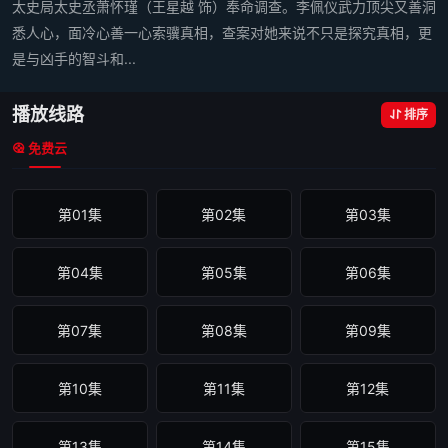
太史局太史丞萧怀瑾（王星越 饰）奉命调查。李佩仪武力顶尖又善洞
悉人心，面冷心善一心索骥真相，查案对她来说不只是探究真相，更
是与凶手的智斗和...
播放线路
排序
免费云
第01集
第02集
第03集
第04集
第05集
第06集
第07集
第08集
第09集
第10集
第11集
第12集
第13集
第14集
第15集