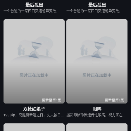
最后孤屋
最后孤屋
一个普通的一家四口突遭诡异变故，被困在自家房屋中超过 1000 天无法出门。在资源消耗殆尽与未知神秘威胁的双重逼迫下，一家人必须想方设法联手求生，打破这间禁锢生命的困局。
一个普通的一家四口突遭诡异变故，被困在自家房屋中超过 1000 天无法出门。在资源消耗殆尽与未知神秘威胁的双重逼迫下，一家人必须想方设法联手求生，打破这间禁锢生命的困局。
更新至第1集
更新至第1集
双枪红娘子
眼眸
1938年，高胜男新婚之日，丈夫被日军残害，父辈亦遭屠戮。她举枪聚义，屡袭敌寇威震四方，后得八路军指点决心投身革命。日军欲诱杀高胜男，她孤身赴战舍命换乡亲周全。千钧一发间，八路军突袭而至全歼敌寇，高胜男血染沙场，生死未卜……
摄影师徐珍因遗传性眼病，视力正在一天天衰退。双胞胎妹妹徐仁的离奇死亡，被警方定性为自杀，但她笃定其中另有隐情。不顾身边人的劝阻，徐珍顶着逐渐失明的身体状况，执意追查真相。随着调查深入，一股看不见的力量始终如影随形，不断扭曲她的感知，将她拖入恐惧与偏执的深渊。在彻底坠入黑暗之前，她必须揭开妹妹死亡背后的秘密。