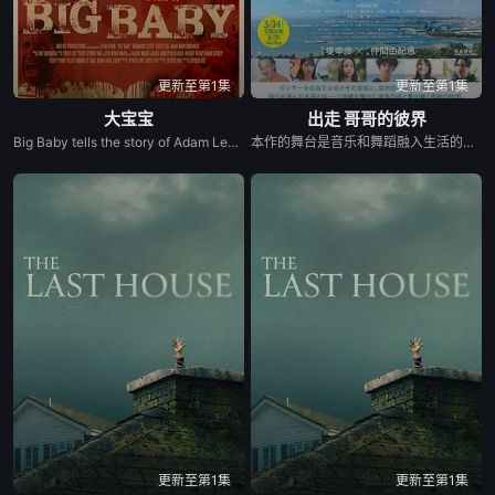
更新至第1集
更新至第1集
大宝宝
出走 哥哥的彼界
Big Baby tells the story of Adam Lewis, a successful horror screenwriter struggling for inspiration for his latest script. After a graphic and realistic nightmare of a hulking man dressed in a baby mask and onesie who axe murders his girlfriend Kate in the middle of the night, Adam gets the inspiration he needs for his new screenplay. Excited about the direction his story is taking, he starts losing himself in his script. Things are better than ever for Adam and Kate until “Big Baby” starts appearing in real life and tormenting and killing victims fueled by his own revenge. Characters from Adam’s script begin to pay him visits pleading for their lives, and he quickly realizes he holds their fate in his hands. Power and fear completely consume Adam until his girlfriend Kate is terrified of the man she once loved.
本作的舞台是音乐和舞蹈融入生活的冲绳。与母亲朱音、妹妹舞一起生活的照屋踊，憧憬舞蹈学校的丽莎，开始了舞蹈生涯。朱音为了支撑家数在酒吧工作，不擅长与人打交道的舞总是在学校前专心地注视着哥哥的身影。不久，踊与丽莎组成一对，绽放了她的才能。
更新至第1集
更新至第1集