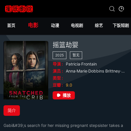
电影
首页
动漫
电视剧
综艺
下饭短剧
摇篮劫婴
2025
暂无
导演 :
Patricia·Frontain
演员 :
Anna·Marie·Dobbins
Brittney·Q.·Hill
类型 :
豆瓣 :
9.0
播放
简介
Gabi&#39;s search for her missing pregnant stepsister takes a