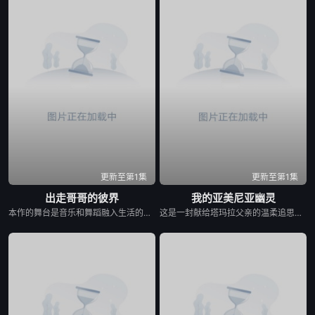
更新至第1集
更新至第1集
出走哥哥的彼界
我的亚美尼亚幽灵
本作的舞台是音乐和舞蹈融入生活的冲绳。与母亲朱音、妹妹舞一起生活的照屋踊，憧憬舞蹈学校的丽莎，开始了舞蹈生涯。朱音为了支撑家数在酒吧工作，不擅长与人打交道的舞总是在学校前专心地注视着哥哥的身影。不久，踊与丽莎组成一对，绽放了她的才能。
这是一封献给塔玛拉父亲的温柔追思信，她的父亲曾是苏联亚美尼亚的电影演员。塔玛拉从小就在电视上目睹了他的风采，而她自己后来也成为了一名电影制作人。影片带领观众进行了一场迷人的梦游，穿越亚美尼亚电影历史的景观。