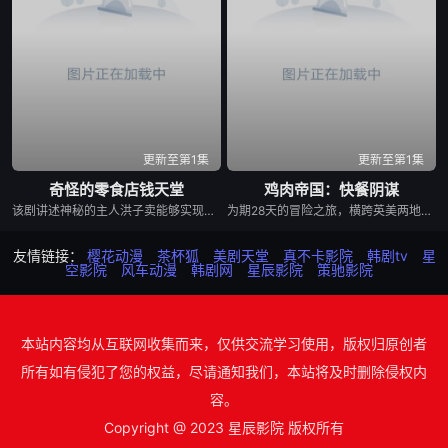
更新至第1集
更新至第1集
奇怪的零食店钱天堂
鸡肉帝国：快餐阴谋
该剧讲述神秘的主人洪子卖能够实现人们愿望的神秘零食，以及人们来到那里展开一段魔法般的故事。
为期28天的冒险之旅，横跨英美两地，仅以炸鸡为食，探究人们对炸鸡的渴望以及产业背后的力量！
友情链接：
樱花动漫
茶杯狐
美剧天堂
真不卡影院
韩剧tv
星
空影院
风车动漫
韩剧网
星辰影院
策驰影院
本站内容均从互联网收集而来，仅供交流学习使用，版权归原创者
所有如有侵犯了您的权益，尽请通知我们，本站将及时删除侵权内
容。
Copyright @ 2023 星辰影院 版权所有