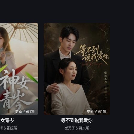
更新至第1集
更新至第1集
神女青岑
等不到说我爱你
峤＆张媛媛
崔秀子＆蒋文琦