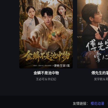
更新至第1集
金鳞不是池中物
傅先生的
王必可＆许幻幻
吴宇航＆
友情链接：
樱花动漫