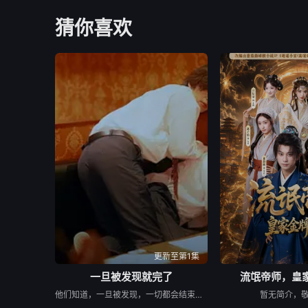
猜你喜欢
更新至第1集
一旦被发现就完了
流氓帝师，皇
他们知道，一旦被发现，一切都会结束。 &nbsp; &nbsp; &nbsp; &nbsp; &nbsp; &nbsp; &nbsp; &nbsp; &nbsp; &nbsp; &nbsp; &nbsp; &nbsp; &nbsp; &nbsp; &nbsp; &nbsp; &nbsp; &nbsp; &nbsp; &nbsp; &nbsp; &nbsp; &nbsp; &nbsp; &nbsp; &nbsp; &nbsp; &nbsp; &nbsp; &nbsp; &nbsp; &nbsp; &nbsp; &nbsp; 一对高中情侣努力守护他们的秘密恋情， &nbsp; &nbsp; &nbsp; &nbsp; &nbsp; &nbsp; &nbsp; &nbsp; &nbsp; &nbsp; &nbsp; &nbsp; &nbsp; &nbsp; &nbsp; &nbsp; &nbsp; &nbsp; &nbsp; &nbsp; &nbsp; &nbsp; &nbsp; &nbsp; &nbsp; &nbsp; &nbsp; &nbsp; &nbsp; &nbsp; &nbsp; &nbsp; &nbsp; &nbsp; &nbsp; 在嫉妒、误解和被发现的恐惧中艰难前行。 &nbsp; &nbsp; &nbsp; &nbsp; &nbsp; &nbsp; &nbsp; &nbsp; &nbsp; &nbsp; &nbsp; &nbsp; &nbsp; &nbsp; &nbsp; &nbsp; &nbsp; &nbsp; &nbsp; &nbsp; &nbsp; &nbsp; &nbsp; &nbsp; &nbsp; &nbsp; &nbsp; &nbsp; &nbsp; &nbsp; &nbsp; &nbsp; &nbsp; &nbsp; &nbsp; 他们的爱情始于学校空无一人的体育器材室。 &nbsp; &nbsp; &nbsp; &nbsp; &nbsp; &nbsp; &nbsp; &nbsp; &nbsp; &nbsp; &nbsp; &nbsp; &nbsp; &nbsp; &nbsp; &nbsp; &nbsp; &nbsp; &nbsp; &nbsp; &nbsp; &nbsp; &nbsp; &nbsp; &nbsp; &nbsp; &nbsp; &nbsp; &nbsp; &nbsp; &nbsp; &nbsp; &nbsp; &nbsp; &nbsp; 他们立下一个约定： &nbsp; &nbsp; &nbsp; &nbsp; &nbsp; &nbsp; &nbsp; &nbsp; &nbsp; &nbsp; &nbsp; &nbsp; &nbsp; &nbsp; &nbsp; &nbsp; &nbsp; &nbsp; &nbsp; &nbsp; &nbsp; &nbsp; &nbsp; &nbsp; &nbsp; &nbsp; &nbsp; &nbsp; &nbsp; &nbsp; &nbsp; &nbsp; &nbsp; &nbsp; &nbsp; 「如果有人发现我们的关系，我们就分手。」 &nbsp; &nbsp; &nbsp; &nbsp; &nbsp; &nbsp; &nbsp; &nbsp; &nbsp; &nbsp; &nbsp; &nbsp; &nbsp; &nbsp; &nbsp; &nbsp; &nbsp; &nbsp; &nbsp; &nbsp; &nbsp; &nbsp; &nbsp; &nbsp; &nbsp; &nbsp; &nbsp; &nbsp; &nbsp; &nbsp; &nbsp; &nbsp; &nbsp; &nbsp; &nbsp; 他们相爱——却不得不隐藏。 &nbsp; &nbsp; &nbsp; &nbsp; &nbsp; &nbsp; &nbsp; &nbsp; &nbsp; &nbsp; &nbsp; &nbsp; &nbsp; &nbsp; &nbsp; &nbsp; &nbsp; &nbsp; &nbsp; &nbsp; &nbsp; &nbsp; &nbsp; &nbsp; &nbsp; &nbsp; &nbsp; &nbsp; &nbsp; &nbsp; &nbsp; &nbsp; &nbsp; &nbsp; &nbsp; 一个关于两个少年在冲突、距离与脆弱中学会爱的动人成长故事。
暂无简介，