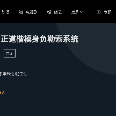
更多
动漫
电视剧
综艺
专题
，正道楷模身负勒索系统
暂无
宋宇欣＆张玉忱
9.8