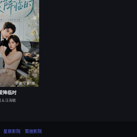
更新至第1集
爱降临时
铭＆汪海敏
星辰影院
策驰影院