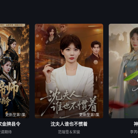
更新至第1集
更新至第1集
家金牌县令
沈夫人谁也不惯着
敬请期待
范瑞雪＆宋骏
李芮