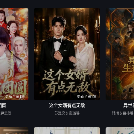
更新至第1集
更新至第1集
团圆
这个女婿有点无敌
异世
崔尹思汉
苏泓奕＆秦璐瑶
韩旭＆吕杺瑶