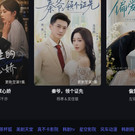
更新至第1集
更新至第1集
掌心娇
秦爷，领个证先
偏
郑千亦
杨寒＆吴佳璐
左
茶杯狐
美剧天堂
真不卡影院
韩剧tv
星空影院
风车动漫
韩剧网