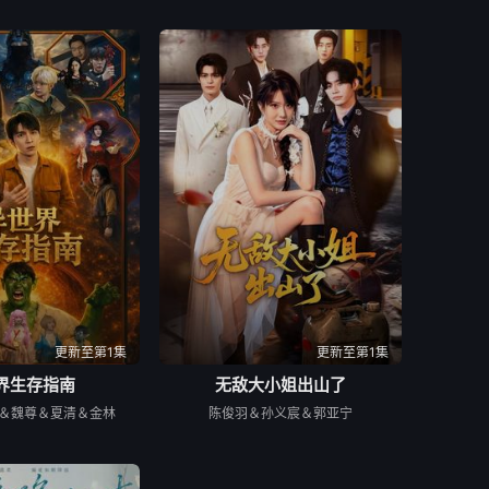
更新至第1集
更新至第1集
界生存指南
无敌大小姐出山了
＆魏尊＆夏清＆金林
陈俊羽＆孙义宸＆郭亚宁