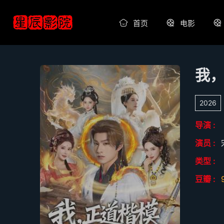
首页
电影
我
2026
导演 :
演员 :
类型 :
豆瓣 :