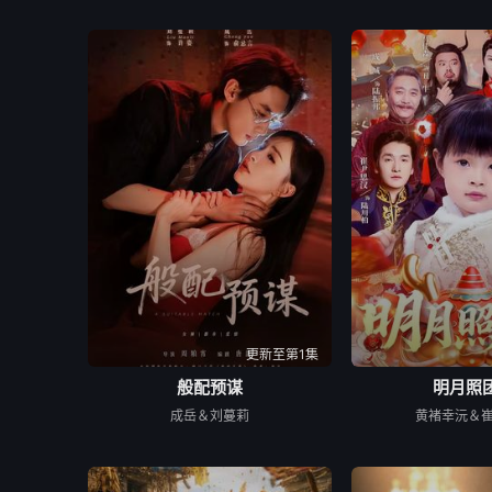
更新至第1集
般配预谋
明月照
成岳＆刘蔓莉
黄褚幸沅＆