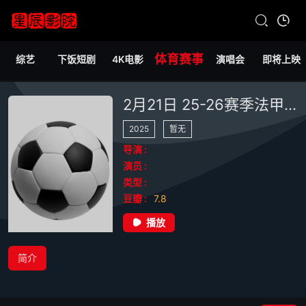
体育赛事
综艺
下饭短剧
4K电影
演唱会
即将上映
2月21日 25-26赛季法甲第23轮 布雷斯特VS马赛
2025
暂无
导演 :
演员 :
类型 :
豆瓣 :
7.8
播放
简介