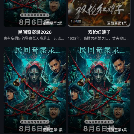
更新至第2集
更新至第1集
民间奇案录2026
双枪红娘子
患有妄想症的警察张天盛遇上一起离奇的神像杀人事件，勘案过程中，牵引出“婴胎报仇”，“娘娘索命”等一连串妖异事件，张天盛虽被种种诡怪幻象阻碍，却坚信这是藏在迷信后的人为诡计，勇于向封建传统宣战，敢于破除流传已久的迷信糟粕，最终，在战胜妄想症的同时，成功还原真相，伸张正义。
1938年，高胜男新婚之日，丈夫被日军残害，父辈亦遭屠戮。她举枪聚义，屡袭敌寇威震四方，后得八路军指点决心投身革命。日军欲诱杀高胜男，她孤身赴战舍命换乡亲周全。千钧一发间，八路军突袭而至全歼敌寇，高胜男血染沙场，生死未卜……
更新至第1集
更新至第1集