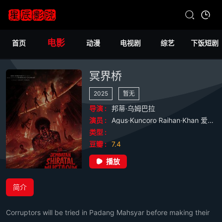
电影
首页
动漫
电视剧
综艺
下饭短剧
冥界桥
2025
暂无
导演 :
邦蒂·乌姆巴拉
演员 :
Agus·Kuncoro
Raihan·Khan
爱德华·马纳鲁
类型 :
豆瓣 :
7.4
播放
简介
Corruptors will be tried in Padang Mahsyar before making their