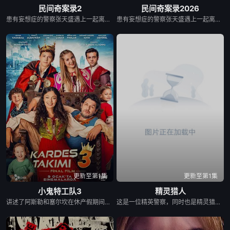
民间奇案录2
民间奇案录2026
患有妄想症的警察张天盛遇上一起离奇的神像杀人事件，勘案过程中，牵引出“婴胎报仇”，“娘娘索命”等一连串妖异事件，张天盛虽被种种诡怪幻象阻碍，却坚信这是藏在迷信后的人为诡计，勇于向封建传统宣战，敢于破除流传已久的迷信糟粕，最终，在战胜妄想症的同时，成功还原真相，伸张正义。
患有妄想症的警察张天盛遇上一起离奇的神像杀人事件，勘案过程中，牵引出“婴胎报仇”，“娘娘索命”等一连串妖异事件，张天盛虽被种种诡怪幻象阻碍，却坚信这是藏在迷信后的人为诡计，勇于向封建传统宣战，敢于破除流传已久的迷信糟粕，最终，在战胜妄想症的同时，成功还原真相，伸张正义。
更新至第1集
更新至第1集
小鬼特工队3
精灵猎人
讲述了阿斯勒和塞尔坎在休产假期间接到紧急电话，被迫穿越时空，带着孩子们踏上迄今为止最具挑战性的任务。
这是一位精英警察，同时也是精灵猎手。在调查一系列血腥谋杀案的过程中，他面临着来自超自然界的威胁。为了维护两个世界的平衡，他必须与精灵之王展开一场激烈的战斗。