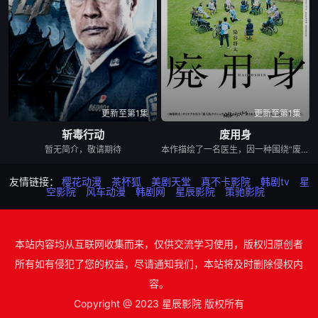
更新至第1集
更新至第1集
斩毒行动
废用身
暂无简介，敬请期待
本作描绘了一名医生，因一种围绕“废用身”——因瘫痪等原因已无恢复可能的四肢——的治疗方法，而一步步踏入在追求理想的理性与疯狂之间摇摆的危险领域。在某座城镇的日间照护中心里，一种突破性的疗法在老年人之间悄然流传：对患者进行废用身切除后，不仅“身体和心情都变轻松了”，甚至“原本严厉的性格也变得温和”，出现了看似积极的副作用。听闻此事的编辑矢仓察觉到其可能为老年医疗带来革命性变革，遂向开发该疗法的院长漆原提出出书邀约。然而，关于该照护中心的内部举报被泄露至周刊杂志，加之患者家中发生的一起事件，事态骤然逆转，真相逐渐陷入黑暗。 本片改编自久坂部羊的同名原著小说。
友情链接：
樱花动漫
茶杯狐
美剧天堂
真不卡影院
韩剧tv
星
空影院
风车动漫
韩剧网
星辰影院
策驰影院
本站内容均从互联网收集而来，仅供交流学习使用，版权归原创者
所有如有侵犯了您的权益，尽请通知我们，本站将及时删除侵权内
容。
Copyright @ 2023 星辰影院 版权所有