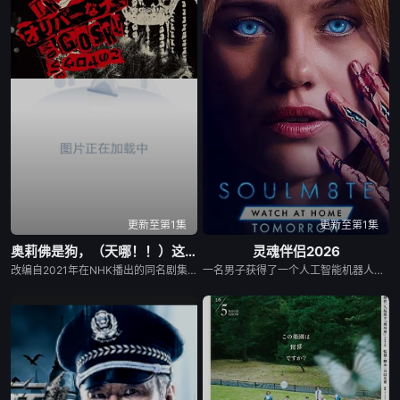
更新至第1集
更新至第1集
奥莉佛是狗，（天哪！！）这家伙电影版
灵魂伴侣2026
改编自2021年在NHK播出的同名剧集，只有狭间县警鉴识科警犬组的训犬员青叶一平（池松壮亮 饰）能够看到自己的警犬搭档奥莉佛（小田切让 饰）是一个沉溺于烟酒和女色的中年大叔，穿着狗狗布偶装（在其他人眼里，他是一只普通的狗）。
一名男子获得了一个人工智能机器人，以应对刚刚去世的妻子的去世。 为了创造一个真正有知觉的伴侣，他无意中把一个无害的爱情机器人变成了一个致命的灵魂伴侣。