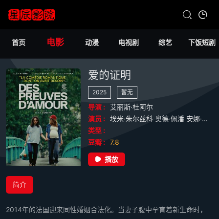
电影
首页
动漫
电视剧
综艺
下饭短剧
爱的证明
2025
暂无
导演 :
艾丽斯·杜阿尔
演员 :
埃米·朱尔兹科
奥德·佩潘
安娜·勒尼
类型 :
豆瓣 :
7.8
播放
简介
2014年的法国迎来同性婚姻合法化。当妻子腹中孕育着新生命时，