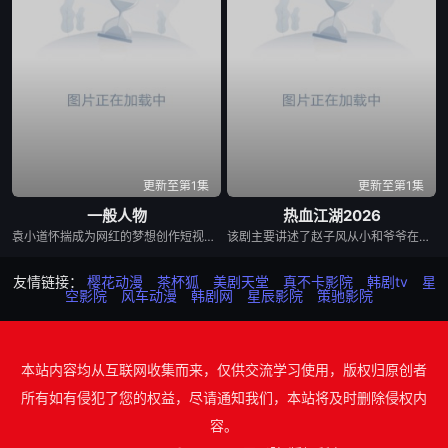
更新至第1集
更新至第1集
一般人物
热血江湖2026
袁小道怀揣成为网红的梦想创作短视频，并与周小乙等人组建了“红透半边天”团队。然而团队在发展过程中遭遇了诸多矛盾与分歧，幸得神秘大叔助力。团队成功实现转型。随后成员单飞、网红“塌房”，大叔病倒，他们毅然放弃事业。大叔临终时为其引荐影视资源。
该剧主要讲述了赵子风从小和爷爷在乡下习武，长大后从乡野来到大城市寻找自己的一处立足之地。在这样一个充满快节奏、充满利益的城市，子风十分迷茫，机缘巧合下这时候碰到了武馆继承人夏新颖，武官总被阿龙来捣乱，新颖被绑架后，子风一路追击营救。
友情链接：
樱花动漫
茶杯狐
美剧天堂
真不卡影院
韩剧tv
星
空影院
风车动漫
韩剧网
星辰影院
策驰影院
本站内容均从互联网收集而来，仅供交流学习使用，版权归原创者
所有如有侵犯了您的权益，尽请通知我们，本站将及时删除侵权内
容。