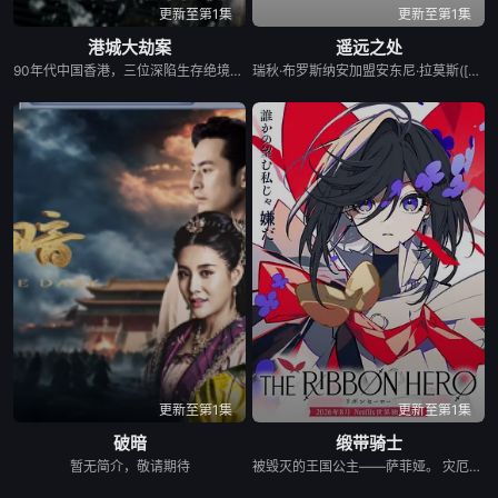
更新至第1集
更新至第1集
港城大劫案
遥远之处
90年代中国香港，三位深陷生存绝境的底层小人物，因一场劫案命运交织。押款员唐月玲急需巨款为心脏病父亲做移植手术；搭档李国荣遭杀猪盘骗光积蓄，还面临失业危机；街坊丧坤在黑帮九纹龙手下谋生，不慎弄丢社团钱款，遭黑帮全城追杀。走投无路的唐月玲与丧坤打算抢夺黑帮钱财，行动失败偶遇李国荣，行车记录仪拍下二人图谋。李国荣顺势提议联手打劫押款车，计划借大坑舞火龙盛典人流管制实施行动，三人在煎熬中达成共识。 行动当晚局势彻底失控：追杀丧坤的黑帮、全副武装的南亚悍匪、本欲假意劫车的三人形成三方混战。三人不忍伤及无辜，驾车转移至僻静处，凭借安保专业能力拼死制服悍匪，押运现金却在激战中焚毁。所幸损失由保险全额赔付，三人因挺身而出勇斗歹徒获得公司嘉奖。丰厚奖金化解所有人困境，唐父手术顺利，丧坤告别黑道拜师经营烧鹅店。影片借跌宕劫案，刻画普通人在金钱诱惑下的道德挣扎，传递坚守底线、向善终有出路的正向内核。
瑞秋·布罗斯纳安加盟安东尼·拉莫斯([身在高地])出演喜剧科幻片[遥远](Distant，暂译)。故事讲述一个小行星矿工在陌生行星迫降后，必须与新环境的挑战作斗争，设法穿过恶劣的地形找到唯一幸存者———一个被困在逃生舱里的女人。本片由[冰刀双人组]导演威尔·斯佩克、乔什·戈登直执导，斯宾塞·科恩撰写剧本，下月开机。
更新至第1集
更新至第1集
破暗
缎带骑士
暂无简介，敬请期待
被毁灭的王国公主——萨菲娅。 灾厄“内尔伽勒”夺走了她故乡希尔弗兰的一切，她在绝望的尽头，抵达了戈尔德兰。 她怀抱着过往，在人们的温柔相待中，开始觅得一丝微小的希望。 然而，仿佛是为了嘲弄这份平静的日常，灾厄“内尔伽勒”再度降临。 曾将故乡化为灰烬的绝望，如今又要夺走这片土地的光芒。 ——已经，不会再失去任何东西。也不会让任何人失去。 少女拂去悲伤的泪水，执剑而起。 这是一个系上缎带、决心反抗命运的，属于一位英雄的故事。