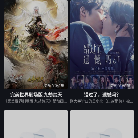
更新至第1集
更新至第1集
完美世界剧场版 九劫焚天
错过了，遗憾吗？
《完美世界剧场版 九劫焚天》是动画《完美世界》的第二部剧场版作品。故事聚焦仙古纪元终极之战。 祖祭灵柳神挺身而出，率众寻求希望。荒天帝石昊以一滴真血化作分身，逆转时空降临仙古，在生死与共中寻求根除黑暗的终极之法。 黑暗大劫降下，仙古终章，悲壮奏响！
刚大学毕业的吴小北（庄达菲 饰）被初恋男友李天昊（周澄奧 饰）断崖式分手后陷入无尽的情绪反扑。她沉溺于失恋的痛苦，闺蜜米亚（赵佳丽 饰）像救命的解药，一直陪在她身边。而后，她又阴差阳错先后与情场高手老崔（白客 饰）和热情小奶狗小李（敖子逸 饰）产生交际，邂逅了灵魂契合却很难走近的Crush王哲远（王安宇 饰）。