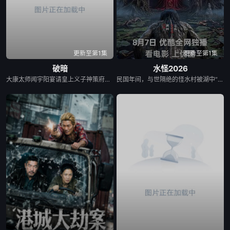
更新至第1集
更新至第1集
破暗
水怪2026
大康太师闻宇阳宴请皇上义子神策府神威将军冷啸天，席间告知他一个消息，刚刚继任北疆镇海王的薛世明遭刺客暗杀，大康名医李长生父子卷入其中，不日将斩首。冷啸天自幼在北疆长大，李长生曾对他有过救命之恩，冷啸天决定亲赴北疆。探求真相...
民国年间，与世隔绝的怪水村被湖中“水猴子”所扰。此物实为濒危水栖人猿，能模仿人言诱杀村民。少年水生幼年目睹父亲惨死其手，自此深陷恐惧。村中长老三叔公借祭祀之名行愚昧统治，以活人献祭暂息水怪，却埋下更深祸根。连年暴雨与人为侵扰激怒水猴子，袭击频发。当香兰之弟被食、其父莫叔反抗被杀，香兰决意以身献祭复仇。水生幡然觉醒，不再逃避，联合青年村民布设机关陷阱，假借献祭诱敌。恶战后水怪被擒，却于庆功夜破笼而出，血洗村庄，三叔公亦命丧其口。村民终于醒悟：迷信退让换不来平安。水生断发持叉，率众设伏，以智慧与血勇将水怪斩杀。晨光中，他与香兰相扶而立，唯有直面恐惧、团结抗争，方能驱散千年阴霾，重获新生。