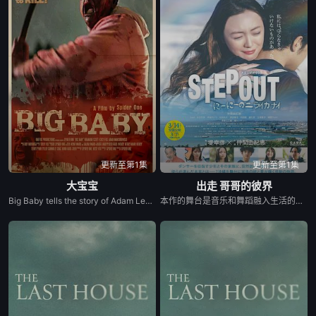
更新至第1集
更新至第1集
大宝宝
出走 哥哥的彼界
Big Baby tells the story of Adam Lewis, a successful horror screenwriter struggling for inspiration for his latest script. After a graphic and realistic nightmare of a hulking man dressed in a baby mask and onesie who axe murders his girlfriend Kate in the middle of the night, Adam gets the inspiration he needs for his new screenplay. Excited about the direction his story is taking, he starts losing himself in his script. Things are better than ever for Adam and Kate until “Big Baby” starts appearing in real life and tormenting and killing victims fueled by his own revenge. Characters from Adam’s script begin to pay him visits pleading for their lives, and he quickly realizes he holds their fate in his hands. Power and fear completely consume Adam until his girlfriend Kate is terrified of the man she once loved.
本作的舞台是音乐和舞蹈融入生活的冲绳。与母亲朱音、妹妹舞一起生活的照屋踊，憧憬舞蹈学校的丽莎，开始了舞蹈生涯。朱音为了支撑家数在酒吧工作，不擅长与人打交道的舞总是在学校前专心地注视着哥哥的身影。不久，踊与丽莎组成一对，绽放了她的才能。