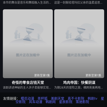
本作的舞台是音乐和舞蹈融入生活的冲绳。与母亲朱音、妹妹舞一起生活的照屋踊，憧憬舞蹈学校的丽莎，开始了舞蹈生涯。朱音为了支撑家数在酒吧工作，不擅长与人打交道的舞总是在学校前专心地注视着哥哥的身影。不久，踊与丽莎组成一对，绽放了她的才能。
这是一封献给塔玛拉父亲的温柔追思信，她的父亲曾是苏联亚美尼亚的电影演员。塔玛拉从小就在电视上目睹了他的风采，而她自己后来也成为了一名电影制作人。影片带领观众进行了一场迷人的梦游，穿越亚美尼亚电影历史的景观。
更新至第1集
更新至第1集
奇怪的零食店钱天堂
鸡肉帝国：快餐阴谋
该剧讲述神秘的主人洪子卖能够实现人们愿望的神秘零食，以及人们来到那里展开一段魔法般的故事。
为期28天的冒险之旅，横跨英美两地，仅以炸鸡为食，探究人们对炸鸡的渴望以及产业背后的力量！
友情链接：
樱花动漫
茶杯狐
美剧天堂
真不卡影院
韩剧tv
星
空影院
风车动漫
韩剧网
星辰影院
策驰影院