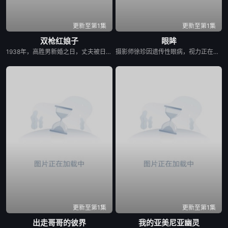
更新至第1集
更新至第1集
双枪红娘子
眼眸
1938年，高胜男新婚之日，丈夫被日军残害，父辈亦遭屠戮。她举枪聚义，屡袭敌寇威震四方，后得八路军指点决心投身革命。日军欲诱杀高胜男，她孤身赴战舍命换乡亲周全。千钧一发间，八路军突袭而至全歼敌寇，高胜男血染沙场，生死未卜……
摄影师徐珍因遗传性眼病，视力正在一天天衰退。双胞胎妹妹徐仁的离奇死亡，被警方定性为自杀，但她笃定其中另有隐情。不顾身边人的劝阻，徐珍顶着逐渐失明的身体状况，执意追查真相。随着调查深入，一股看不见的力量始终如影随形，不断扭曲她的感知，将她拖入恐惧与偏执的深渊。在彻底坠入黑暗之前，她必须揭开妹妹死亡背后的秘密。
更新至第1集
更新至第1集
出走哥哥的彼界
我的亚美尼亚幽灵