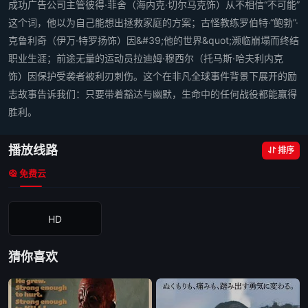
成功广告公司主管彼得·菲舍（海内克·切尔马克饰）从不相信“不可能”
这个词，他以为自己能想出拯救家庭的方案；古怪教练罗伯特·“鲍勃”·
克鲁利奇（伊万·特罗扬饰）因&#39;他的世界&quot;濒临崩塌而终结
职业生涯；前途无量的运动员拉迪姆·穆西尔（托马斯·哈夫利内克
饰）因保护受袭者被利刃刺伤。这个在非凡全球事件背景下展开的励
志故事告诉我们：只要带着豁达与幽默，生命中的任何战役都能赢得
胜利。
播放线路
排序
免费云
HD
猜你喜欢