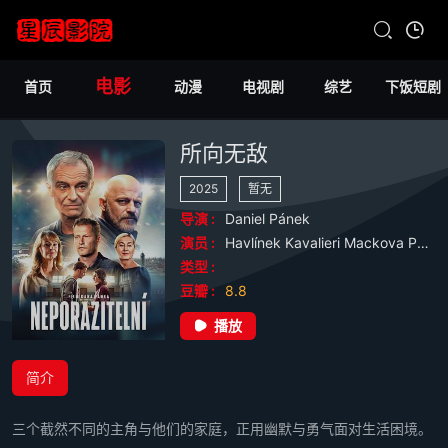
电影
首页
动漫
电视剧
综艺
下饭短剧
所向无敌
2025
暂无
导演 :
Daniel
Pánek
演员 :
Havlínek
Kavalieri
Mackova
Peru
类型 :
豆瓣 :
8.8
播放
简介
三个截然不同的主角与他们的家庭，正用幽默与勇气面对生活困境。