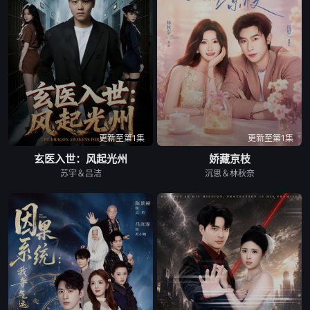
更新至第1集
更新至第1集
玄医入世：风起光州
娇藏京枝
苏宇＆吕洁
沉思＆林秋奈