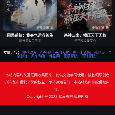
更新至第1集
更新至第1集
因果系统：我夺气运救苍生
杀神归来，横压天下无敌
陈景赫＆吕彦霏
何子杰＆侯梦心
友情链接：
樱花动漫
茶杯狐
美剧天堂
真不卡影院
韩剧tv
星
空影院
风车动漫
韩剧网
星辰影院
策驰影院
本站内容均从互联网收集而来，仅供交流学习使用，版权归原创者
所有如有侵犯了您的权益，尽请通知我们，本站将及时删除侵权内
容。
Copyright @ 2023 星辰影院 版权所有