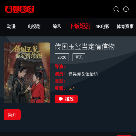
下饭短剧
动漫
电视剧
综艺
4K电影
体育赛事
传国玉玺当定情信物
2026
暂无
导演 :
演员 :
鞠昊潼＆伍怡桥
类型 :
豆瓣 :
5.4
播放
简介