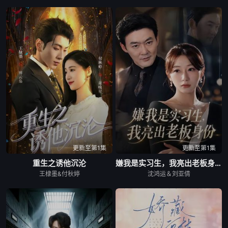
更新至第1集
更新至第1集
重生之诱他沉沦
嫌我是实习生，我亮出老板身份
王棣墨&付秋婷
沈鸿运＆刘亚倩