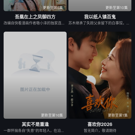
更新至第6集
更新至第10集
吾凰在上之凤御四方
我以纸人镇百鬼
改编自快看漫画作者嗷小泽的独家连载漫画《吾凰在上》。 现代少女奚圆（姜贞羽 饰）因意外踏入玄机界，继而卷入虎云国内乱的漩涡，身陷重重危机，而在一次次险象环生中，奚圆的真实身份逐渐浮出水面，她体内的凤凰神力也在机缘巧合下被激发觉醒。肩负整个玄机界安危的奚圆将个人的生死抛之脑后挺身而出，勇敢地向至高的神律挑战，并最终凭借自身的聪慧与坚韧守护了玄机界的苍生。
苏木继承了失踪父亲留下的白事馆，本想低调扎纸维生，却因一具流血的新娘纸人卷入了一场跨越十年的惊天阴谋。这纸人身上，竟贴着父亲消失前的绝命符箓。为了寻找父亲，苏木手持家传罗盘，独闯古镇鬼婚宴，掌扇招魂神棍。深陷租界纸域大楼，反杀吸血资本家。最终踏入生人勿近的封门村，揭开百人活尸背后的血泪冤案。随着三块罗盘碎片合一，当年的背叛者，父亲的结拜兄弟王叔现身夺宝。王叔布下万怨噬魂阵，欲将苏木炼成杀戮傀儡。生死关头，苏木觉醒苏家至高血脉，融合父亲残魂，引九霄神雷荡平邪祟。你以为苏家扎的是纸，不，扎的是这世间的公道。从此，苏木手持罗盘，行走阴阳，开启了一段热血又诡异的捉鬼传奇。
更新至第16集
更新至第1集
其实不是重逢
喜欢你2026
一群怀揣各自“失意”的年轻人，在沿海小城南安相遇相知，他们决心各展所长创办旅行社。他们以当地的特色人文与美食为引，用真诚与创意打动游客。尽管在创业路上笑料百出，但他们也渐渐褪去青涩，逐渐打响“成功旅行社”的品牌。从“冤家”互怼到甜蜜携手，“成功小分队”不仅在南安扎根了事业，更收获了惺惺相惜的友情与双向奔赴的爱情。
暂无简介，敬请期待