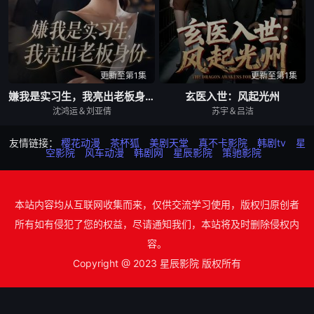
更新至第1集
更新至第1集
嫌我是实习生，我亮出老板身份
玄医入世：风起光州
沈鸿运＆刘亚倩
苏宇＆吕洁
友情链接：
樱花动漫
茶杯狐
美剧天堂
真不卡影院
韩剧tv
星
空影院
风车动漫
韩剧网
星辰影院
策驰影院
本站内容均从互联网收集而来，仅供交流学习使用，版权归原创者
所有如有侵犯了您的权益，尽请通知我们，本站将及时删除侵权内
容。
Copyright @ 2023 星辰影院 版权所有