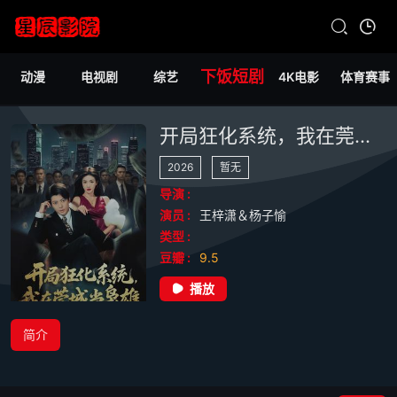
下饭短剧
动漫
电视剧
综艺
4K电影
体育赛事
开局狂化系统，我在莞城当枭雄
2026
暂无
导演 :
演员 :
王梓潇＆杨子愉
类型 :
豆瓣 :
9.5
播放
简介