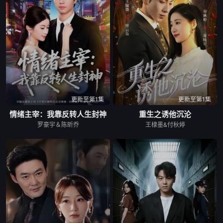
更新至第1集
更新至第1集
情绪主宰：我靠反转人生封神
重生之诱他沉沦
罗豪宇＆陈昕乔
王棣墨&付秋婷