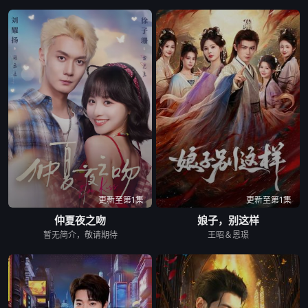
更新至第1集
更新至第1集
仲夏夜之吻
娘子，别这样
暂无简介，敬请期待
王昭＆恩璟