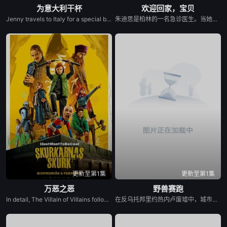
为意大利干杯
欢迎回家，宝贝
Jenny travels to Italy for a special bottle of wine for her sister&#39;s wedding. She meets Arrigo, also looking for the famous &quot;Love Wine&quot; and together their search leads to a love of their own.
朱迪思是柏林的一名急诊医生。当她从奥地利的一家人那里继承了一栋房子，而这家人正是她在童年时期被送给的收养家庭时，她踏上了揭开自己身世之谜的旅程。然而，这一探寻最终变成了一场噩梦般的探索，不仅揭开了过去的面纱，还深入到了她灵魂深处的黑暗地带。
更新至第1集
更新至第1集
万恶之恶
野兽赛跑
In detail, The Villain of Villains follows 12-year-old rebellious Stephanie, who dreams of becoming a superhero like her late mother but fails the entrance exam to the Hero School. She gets a second chance if she infiltrates the Villain School to retrieve a powerful artefact that's been stolen. At the Villain School, her loyalty is tested, and her search leads her to the Villai...
在反乌托邦里约热内卢废墟中，城市被阶级斗争撕裂，人们沉迷于血腥竞技。一位抵抗运动领袖为拯救妹妹免于遭遇比死亡更惨烈的命运，被迫卷入一场暴力而高风险的竞赛。