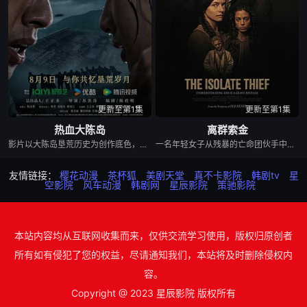
更新至第1集
更新至第1集
热血大陈岛
离群索金
影片以大陈岛垦荒历史为创作底色，在尊重历史真实性的前提下，以年轻化、科技化的光影语言活化红色记忆，生动诠释了“艰苦创业、奋发图强、无私奉献、开拓创新”的大陈岛垦荒精神，斩获第五届亚洲国际青年电影展金兰奖“最佳AI影片”等两个奖项。
一名年轻女子从残暴的亡命团伙手中劫走了一批黄金，一路逃到边境荒原深处的偏远哨站暂避。歹徒很快循着踪迹追来，迅速控制了这座孤立无援的据点，将她困在其中。致命凛冬席卷荒原，暴雪封死了所有退路，没有外援也没有退路。女子只能依靠对地形的熟悉和过人的智谋，与一众歹徒周旋博弈。在这片无人援手的荒蛮之地，活下去本身就是一场充斥着狡诈与背叛的危险游戏，而黄金，就是所有人赌上性命的筹码。
友情链接：
樱花动漫
茶杯狐
美剧天堂
真不卡影院
韩剧tv
星
空影院
风车动漫
韩剧网
星辰影院
策驰影院
本站内容均从互联网收集而来，仅供交流学习使用，版权归原创者
所有如有侵犯了您的权益，尽请通知我们，本站将及时删除侵权内
容。
Copyright @ 2023 星辰影院 版权所有