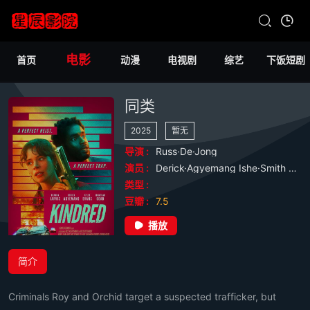
电影
首页
动漫
电视剧
综艺
下饭短剧
同类
2025
暂无
导演 :
Russ·De·Jong
演员 :
Derick·Agyemang
Ishe·Smith
Jon
类型 :
豆瓣 :
7.5
播放
简介
Criminals Roy and Orchid target a suspected trafficker, but