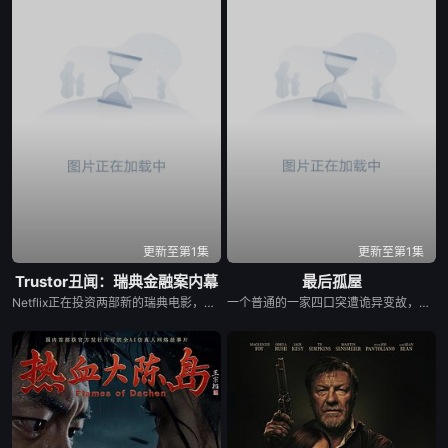
更新至第1集
更新至第1集
Trustor丑闻：瑞典金融案内幕
最后孤屋
Netflix正在投资两部新的瑞典电影，其中包括Karin af Klintberg和Teresa Alldén关于瑞典最臭名昭著的生态犯罪之一的纪录片《Trustor》。在这里，约阿希姆·波斯纳走了出来，用他自己的话告诉了他关于信托丑闻的故事。卡琳·阿夫·克林特伯格问自己：“五个人怎么能骗了6亿，却仍然逍遥法外？”她在一份新闻稿中说：“是男人在欺骗这个系统，这是一个经典的猫捉老鼠游戏，金融部门也被骗了。无论这是一次聪明还是笨拙的抢劫，小偷都带着一个没有戴强盗面具或开一枪的宝箱逃走了。但也有受害者，我们不能忘记”。
一个普通的一家四口突遭诡异变故，被困在自家房屋中超过 1000 天无法出门。在资源消耗殆尽与未知神秘威胁的双重逼迫下，一家人必须想方设法联手求生，打破这间禁锢生命的困局。