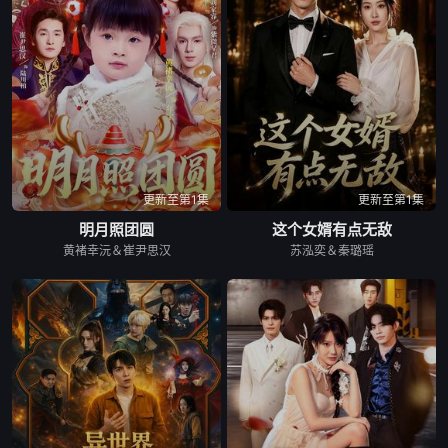
更新至第1集
更新至第1集
明月照团圆
这个女婿有点无敌
黄褚幸沅＆崔尹思汉
苏泓奕＆秦璐瑶