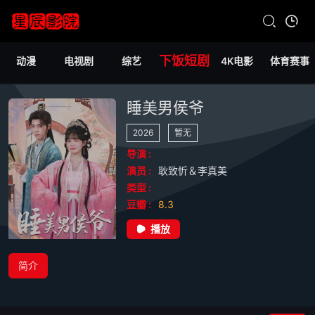
下饭短剧
动漫
电视剧
综艺
4K电影
体育赛事
睡美男侯爷
2026
暂无
导演 :
演员 :
耿致忻＆李真美
类型 :
豆瓣 :
8.3
播放
简介