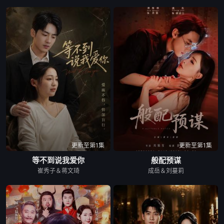
更新至第1集
更新至第1集
等不到说我爱你
般配预谋
崔秀子＆蒋文琦
成岳＆刘蔓莉