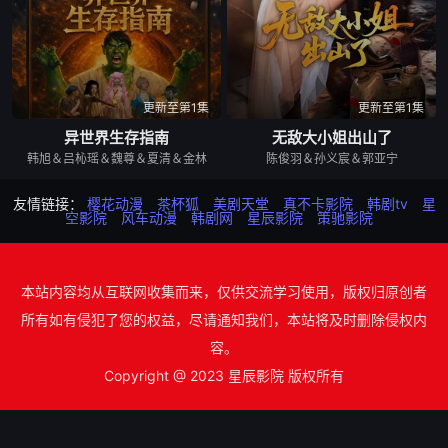
更新至第1集
更新至第1集
异世界生存指南
无敌大小姐出山了
韩旭＆吕杺瑶＆魏尊＆夏清＆金林
陈俊羽＆孙义宸＆郭亚宁
友情链接：
樱花动漫
茶杯狐
美剧天堂
真不卡影院
韩剧tv
星
空影院
风车动漫
韩剧网
星辰影院
策驰影院
本站内容均从互联网收集而来，仅供交流学习使用，版权归原创者
所有如有侵犯了您的权益，尽请通知我们，本站将及时删除侵权内
容。
Copyright @ 2023 星辰影院 版权所有