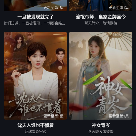
更新至第1集
更新至第1集
一旦被发现就完了
流氓帝师，皇家金牌县令
他们知道，一旦被发现，一切都会结束。 &nbsp; &nbsp; &nbsp; &nbsp; &nbsp; &nbsp; &nbsp; &nbsp; &nbsp; &nbsp; &nbsp; &nbsp; &nbsp; &nbsp; &nbsp; &nbsp; &nbsp; &nbsp; &nbsp; &nbsp; &nbsp; &nbsp; &nbsp; &nbsp; &nbsp; &nbsp; &nbsp; &nbsp; &nbsp; &nbsp; &nbsp; &nbsp; &nbsp; &nbsp; &nbsp; 一对高中情侣努力守护他们的秘密恋情， &nbsp; &nbsp; &nbsp; &nbsp; &nbsp; &nbsp; &nbsp; &nbsp; &nbsp; &nbsp; &nbsp; &nbsp; &nbsp; &nbsp; &nbsp; &nbsp; &nbsp; &nbsp; &nbsp; &nbsp; &nbsp; &nbsp; &nbsp; &nbsp; &nbsp; &nbsp; &nbsp; &nbsp; &nbsp; &nbsp; &nbsp; &nbsp; &nbsp; &nbsp; &nbsp; 在嫉妒、误解和被发现的恐惧中艰难前行。 &nbsp; &nbsp; &nbsp; &nbsp; &nbsp; &nbsp; &nbsp; &nbsp; &nbsp; &nbsp; &nbsp; &nbsp; &nbsp; &nbsp; &nbsp; &nbsp; &nbsp; &nbsp; &nbsp; &nbsp; &nbsp; &nbsp; &nbsp; &nbsp; &nbsp; &nbsp; &nbsp; &nbsp; &nbsp; &nbsp; &nbsp; &nbsp; &nbsp; &nbsp; &nbsp; 他们的爱情始于学校空无一人的体育器材室。 &nbsp; &nbsp; &nbsp; &nbsp; &nbsp; &nbsp; &nbsp; &nbsp; &nbsp; &nbsp; &nbsp; &nbsp; &nbsp; &nbsp; &nbsp; &nbsp; &nbsp; &nbsp; &nbsp; &nbsp; &nbsp; &nbsp; &nbsp; &nbsp; &nbsp; &nbsp; &nbsp; &nbsp; &nbsp; &nbsp; &nbsp; &nbsp; &nbsp; &nbsp; &nbsp; 他们立下一个约定： &nbsp; &nbsp; &nbsp; &nbsp; &nbsp; &nbsp; &nbsp; &nbsp; &nbsp; &nbsp; &nbsp; &nbsp; &nbsp; &nbsp; &nbsp; &nbsp; &nbsp; &nbsp; &nbsp; &nbsp; &nbsp; &nbsp; &nbsp; &nbsp; &nbsp; &nbsp; &nbsp; &nbsp; &nbsp; &nbsp; &nbsp; &nbsp; &nbsp; &nbsp; &nbsp; 「如果有人发现我们的关系，我们就分手。」 &nbsp; &nbsp; &nbsp; &nbsp; &nbsp; &nbsp; &nbsp; &nbsp; &nbsp; &nbsp; &nbsp; &nbsp; &nbsp; &nbsp; &nbsp; &nbsp; &nbsp; &nbsp; &nbsp; &nbsp; &nbsp; &nbsp; &nbsp; &nbsp; &nbsp; &nbsp; &nbsp; &nbsp; &nbsp; &nbsp; &nbsp; &nbsp; &nbsp; &nbsp; &nbsp; 他们相爱——却不得不隐藏。 &nbsp; &nbsp; &nbsp; &nbsp; &nbsp; &nbsp; &nbsp; &nbsp; &nbsp; &nbsp; &nbsp; &nbsp; &nbsp; &nbsp; &nbsp; &nbsp; &nbsp; &nbsp; &nbsp; &nbsp; &nbsp; &nbsp; &nbsp; &nbsp; &nbsp; &nbsp; &nbsp; &nbsp; &nbsp; &nbsp; &nbsp; &nbsp; &nbsp; &nbsp; &nbsp; 一个关于两个少年在冲突、距离与脆弱中学会爱的动人成长故事。
暂无简介，敬请期待
更新至第1集
更新至第1集
沈夫人谁也不惯着
神女青岑
范瑞雪＆宋骏
李芮峤＆张媛媛