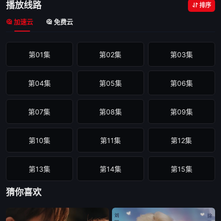
播放线路
排序
加速云
免费云
第01集
第02集
第03集
第04集
第05集
第06集
第07集
第08集
第09集
第10集
第11集
第12集
第13集
第14集
第15集
猜你喜欢
第16集
第17集
第18集