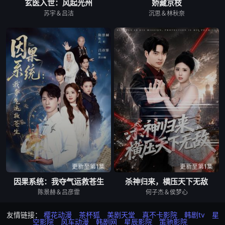
玄医入世：风起光州
娇藏京枝
苏宇＆吕洁
沉思＆林秋奈
更新至第1集
更新至第1集
因果系统：我夺气运救苍生
杀神归来，横压天下无敌
陈景赫＆吕彦霏
何子杰＆侯梦心
友情链接：
樱花动漫
茶杯狐
美剧天堂
真不卡影院
韩剧tv
星
空影院
风车动漫
韩剧网
星辰影院
策驰影院