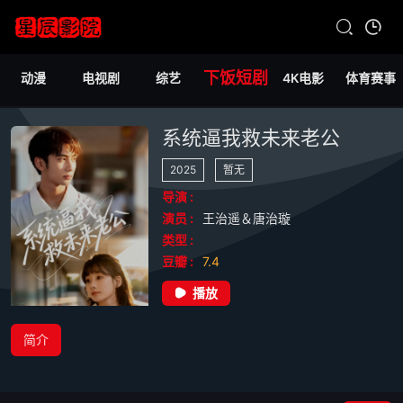
下饭短剧
动漫
电视剧
综艺
4K电影
体育赛事
系统逼我救未来老公
2025
暂无
导演 :
演员 :
王治遥＆唐治璇
类型 :
豆瓣 :
7.4
播放
简介