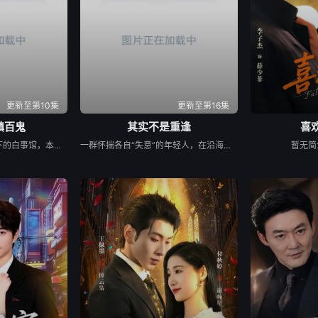
更新至第10集
更新至第16集
镇百鬼
其实不是重逢
喜欢
苏木继承了失踪父亲留下的白事馆，本想低调扎纸维生，却因一具流血的新娘纸人卷入了一场跨越十年的惊天阴谋。这纸人身上，竟贴着父亲消失前的绝命符箓。为了寻找父亲，苏木手持家传罗盘，独闯古镇鬼婚宴，掌扇招魂神棍。深陷租界纸域大楼，反杀吸血资本家。最终踏入生人勿近的封门村，揭开百人活尸背后的血泪冤案。随着三块罗盘碎片合一，当年的背叛者，父亲的结拜兄弟王叔现身夺宝。王叔布下万怨噬魂阵，欲将苏木炼成杀戮傀儡。生死关头，苏木觉醒苏家至高血脉，融合父亲残魂，引九霄神雷荡平邪祟。你以为苏家扎的是纸，不，扎的是这世间的公道。从此，苏木手持罗盘，行走阴阳，开启了一段热血又诡异的捉鬼传奇。
一群怀揣各自“失意”的年轻人，在沿海小城南安相遇相知，他们决心各展所长创办旅行社。他们以当地的特色人文与美食为引，用真诚与创意打动游客。尽管在创业路上笑料百出，但他们也渐渐褪去青涩，逐渐打响“成功旅行社”的品牌。从“冤家”互怼到甜蜜携手，“成功小分队”不仅在南安扎根了事业，更收获了惺惺相惜的友情与双向奔赴的爱情。
暂无简