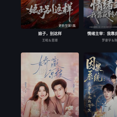
更新至第1集
娘子，别这样
情绪主宰：我靠
王昭＆恩璟
罗豪宇＆