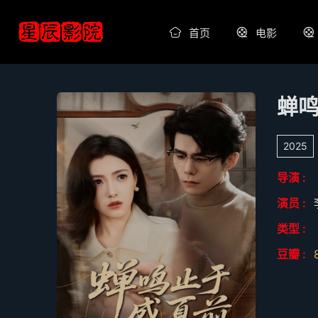
首页
电影
蝉
2025
导演 :
演员 :
类型 :
豆瓣 :