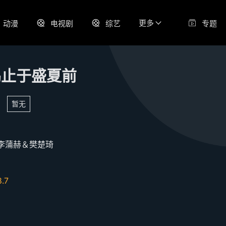
更多
动漫
电视剧
综艺
专题
鸣止于盛夏前
暂无
李蒲赫＆樊楚琦
8.7