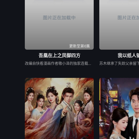
更新至第6集
吾凰在上之凤御四方
我以纸人
改编自快看漫画作者嗷小泽的独家连载漫画《吾凰在上》。 现代少女奚圆（姜贞羽 饰）因意外踏入玄机界，继而卷入虎云国内乱的漩涡，身陷重重危机，而在一次次险象环生中，奚圆的真实身份逐渐浮出水面，她体内的凤凰神力也在机缘巧合下被激发觉醒。肩负整个玄机界安危的奚圆将个人的生死抛之脑后挺身而出，勇敢地向至高的神律挑战，并最终凭借自身的聪慧与坚韧守护了玄机界的苍生。