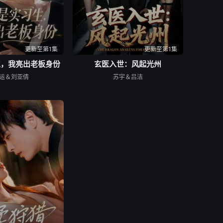
更新至第1集
更新至第1集
生，我亮出老板身份
玄医入世：风起光州
运＆刘亚倩
苏宇＆吕洁