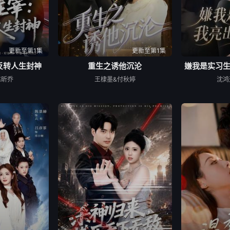
更新至第1集
更新至第1集
反转人生封神
重生之诱他沉沦
嫌我是实习
陈昕乔
王棣墨&付秋婷
沈鸿