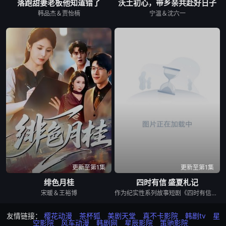
落跑甜妻老板他知道错了
沃土初心，带乡亲共赴好日子
韩品杰＆贾怡楠
宁温＆沈六一
更新至第1集
更新至第1集
绯色月桂
四时有信 盛夏札记
宋暖＆王裕博
作为纪实性系列故事短剧《四时有信》的第一篇章，《盛夏札记》以“信任、承诺与文化认同”为内核，透过福清侨批、新会葵扇、隆昌夏布三项与夏季紧密相关的传统技艺和文化遗存，讲述中国人血脉深处关于信义与温情的动人故事。
友情链接：
樱花动漫
茶杯狐
美剧天堂
真不卡影院
韩剧tv
星
空影院
风车动漫
韩剧网
星辰影院
策驰影院