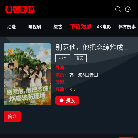
下饭短剧
动漫
电视剧
综艺
4K电影
体育赛事
别惹他，他把恋综炸成破防现场
2025
暂无
导演 :
演员 :
韩一波&田诗园
类型 :
豆瓣 :
6.2
播放
简介