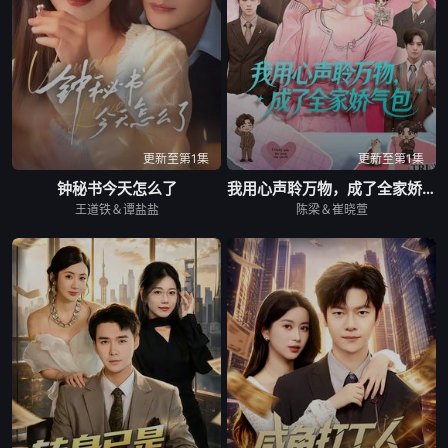
第43集
第44集
第45集
第46集
第47集
第48集
第49集
第50集
第51集
更新至第1集
更新至第1集
钟秘书今天怎么了
我用心声聆万物，成了全家娇气包
第52集
第53集
第54集
王道铁＆谭盐盐
陈梁＆崔晓萱
第55集
第56集
第57集
第58集
第59集
第60集
第61集
第62集
第63集
第64集
第65集
第66集