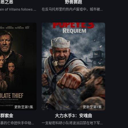
万恶之恶
野兽赛跑
In detail, The Villain of Villains follows 12-year-old rebellious Stephanie, who dreams of becoming a superhero like her late mother but fails the entrance exam to the Hero School. She gets a second chance if she infiltrates the Villain School to retrieve a powerful artefact that's been stolen. At the Villain School, her loyalty is tested, and her search leads her to the Villai...
在反乌托邦里约热内卢废墟中，城市被阶级斗争撕裂，人们沉迷于血腥竞技。一位抵抗运动领袖为拯救妹妹免于遭遇比死亡更惨烈的命运，被迫卷入一场暴力而高风险的竞赛。
更新至第1集
更新至第1集
离群索金
大力水手3：安魂曲
一名年轻女子从残暴的亡命团伙手中劫走了一批黄金，一路逃到边境荒原深处的偏远哨站暂避。歹徒很快循着踪迹追来，迅速控制了这座孤立无援的据点，将她困在其中。致命凛冬席卷荒原，暴雪封死了所有退路，没有外援也没有退路。女子只能依靠对地形的熟悉和过人的智谋，与一众歹徒周旋博弈。在这片无人援手的荒蛮之地，活下去本身就是一场充斥着狡诈与背叛的危险游戏，而黄金，就是所有人赌上性命的筹码。
一支秘密科研小队将波派囚禁在地下军事基地，试图驯化并利用他的超人类力量，将其打造成杀伤力极强的军事武器。残酷的实验不断压榨他的身体，也持续点燃着他心底的怒火。很快实验彻底失控，被狂怒彻底吞噬的波派化身无法阻挡的狂暴怪物，挣脱束缚在基地里横冲直撞，所到之处设施尽毁、伤亡惨重。随着时间不断流逝，伤亡数字持续攀升，基地里的一名科学家必须赌上一切，阻止这头失控的怪物，阻止毁灭向外蔓延。