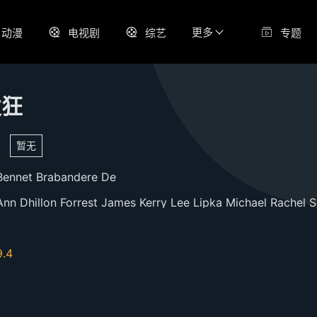
更多
动漫
电视剧
综艺
专题
发狂
暂无
Bennet
Brabandere
De
Ann
Dhillon
Forrest
James
Kerry
Lee
Lipka
Michael
Rachel
S
9.4