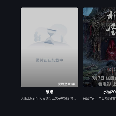
更新至第1集
破暗
水怪20
大康太师闻宇阳宴请皇上义子神策府神威将军冷啸天，席间告知他一个消息，刚刚继任北疆镇海王的薛世明遭刺客暗杀，大康名医李长生父子卷入其中，不日将斩首。冷啸天自幼在北疆长大，李长生曾对他有过救命之恩，冷啸天决定亲赴北疆。探求真相...