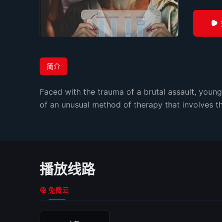
简介
Faced with the trauma of a brutal assault, youn
of an unusual method of therapy that involves the 
播放线路
免费云