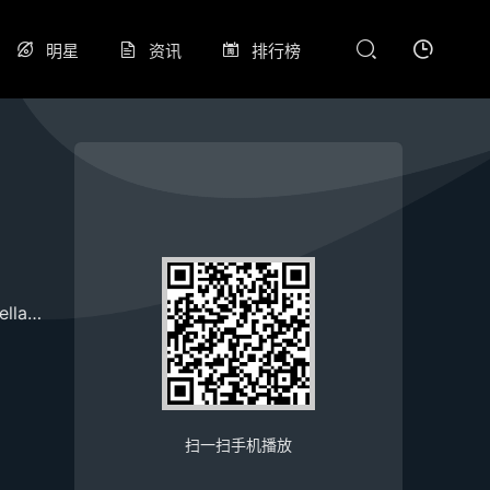
明星
资讯
排行榜
ellan
Sonia
Tully
Zion
克塞尼亚·索罗
克里斯蒂娜·考克斯
诺兰·
扫一扫手机播放