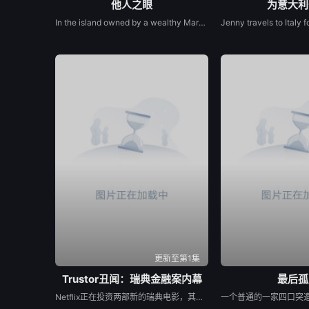
他人之眼
为意大利
In the island owned by a wealthy Marquis, Elena&#39;s arrival marks the beginning of a passionate love affair. Soon erotic play unfolds into obsession.
更新至第1集
Trustor丑闻：瑞典金融案内幕
最后孤
Netflix正在投资两部新的瑞典电影，其中包括Karin af Klintberg和Teresa Alldén关于瑞典最臭名昭著的生态犯罪之一的纪录片《Trustor》。在这里，约阿希姆·波斯纳走了出来，用他自己的话告诉了他关于信托丑闻的故事。卡琳·阿夫·克林特伯格问自己：“五个人怎么能骗了6亿，却仍然逍遥法外？”她在一份新闻稿中说：“是男人在欺骗这个系统，这是一个经典的猫捉老鼠游戏，金融部门也被骗了。无论这是一次聪明还是笨拙的抢劫，小偷都带着一个没有戴强盗面具或开一枪的宝箱逃走了。但也有受害者，我们不能忘记”。