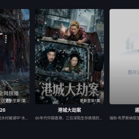
更新至第1集
更新至第1集
26
港城大劫案
民国年间，与世隔绝的怪水村被湖中“水猴子”所扰。此物实为濒危水栖人猿，能模仿人言诱杀村民。少年水生幼年目睹父亲惨死其手，自此深陷恐惧。村中长老三叔公借祭祀之名行愚昧统治，以活人献祭暂息水怪，却埋下更深祸根。连年暴雨与人为侵扰激怒水猴子，袭击频发。当香兰之弟被食、其父莫叔反抗被杀，香兰决意以身献祭复仇。水生幡然觉醒，不再逃避，联合青年村民布设机关陷阱，假借献祭诱敌。恶战后水怪被擒，却于庆功夜破笼而出，血洗村庄，三叔公亦命丧其口。村民终于醒悟：迷信退让换不来平安。水生断发持叉，率众设伏，以智慧与血勇将水怪斩杀。晨光中，他与香兰相扶而立，唯有直面恐惧、团结抗争，方能驱散千年阴霾，重获新生。
90年代中国香港，三位深陷生存绝境的底层小人物，因一场劫案命运交织。押款员唐月玲急需巨款为心脏病父亲做移植手术；搭档李国荣遭杀猪盘骗光积蓄，还面临失业危机；街坊丧坤在黑帮九纹龙手下谋生，不慎弄丢社团钱款，遭黑帮全城追杀。走投无路的唐月玲与丧坤打算抢夺黑帮钱财，行动失败偶遇李国荣，行车记录仪拍下二人图谋。李国荣顺势提议联手打劫押款车，计划借大坑舞火龙盛典人流管制实施行动，三人在煎熬中达成共识。 行动当晚局势彻底失控：追杀丧坤的黑帮、全副武装的南亚悍匪、本欲假意劫车的三人形成三方混战。三人不忍伤及无辜，驾车转移至僻静处，凭借安保专业能力拼死制服悍匪，押运现金却在激战中焚毁。所幸损失由保险全额赔付，三人因挺身而出勇斗歹徒获得公司嘉奖。丰厚奖金化解所有人困境，唐父手术顺利，丧坤告别黑道拜师经营烧鹅店。影片借跌宕劫案，刻画普通人在金钱诱惑下的道德挣扎，传递坚守底线、向善终有出路的正向内核。