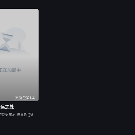
更新至第1集
遥远之处
瑞秋·布罗斯纳安加盟安东尼·拉莫斯([身在高地])出演喜剧科幻片[遥远](Distant，暂译)。故事讲述一个小行星矿工在陌生行星迫降后，必须与新环境的挑战作斗争，设法穿过恶劣的地形找到唯一幸存者———一个被困在逃生舱里的女人。本片由[冰刀双人组]导演威尔·斯佩克、乔什·戈登直执导，斯宾塞·科恩撰写剧本，下月开机。