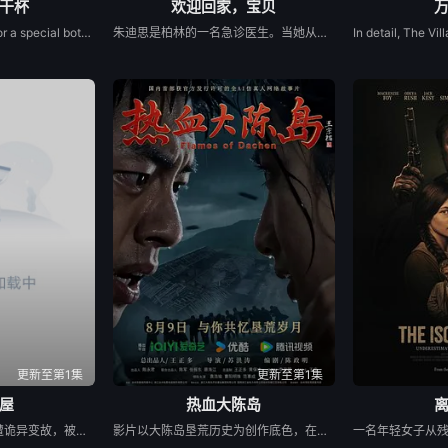
干杯
欢迎回家，宝贝
Jenny travels to Italy for a special bottle of wine for her sister&#39;s wedding. She meets Arrigo, also looking for the famous &quot;Love Wine&quot; and together their search leads to a love of their own.
朱迪思是柏林的一名急诊医生。当她从奥地利的一家人那里继承了一栋房子，而这家人正是她在童年时期被送给的收养家庭时，她踏上了揭开自己身世之谜的旅程。然而，这一探寻最终变成了一场噩梦般的探索，不仅揭开了过去的面纱，还深入到了她灵魂深处的黑暗地带。
更新至第1集
更新至第1集
屋
热血大陈岛
一个普通的一家四口突遭诡异变故，被困在自家房屋中超过 1000 天无法出门。在资源消耗殆尽与未知神秘威胁的双重逼迫下，一家人必须想方设法联手求生，打破这间禁锢生命的困局。
影片以大陈岛垦荒历史为创作底色，在尊重历史真实性的前提下，以年轻化、科技化的光影语言活化红色记忆，生动诠释了“艰苦创业、奋发图强、无私奉献、开拓创新”的大陈岛垦荒精神，斩获第五届亚洲国际青年电影展金兰奖“最佳AI影片”等两个奖项。